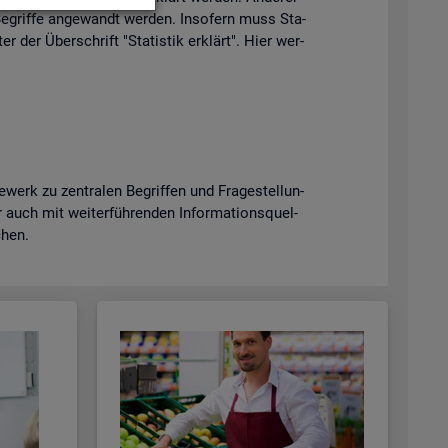
e­grif­fe an­ge­wandt wer­den. In­so­fern muss Sta­
er der Über­schrift "Sta­tis­tik er­klärt". Hier wer­
erk zu zen­tra­len Be­grif­fen und Fra­ge­stel­lun­
uch mit wei­ter­füh­ren­den In­for­ma­ti­ons­quel­
­chen.