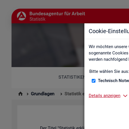
Cookie-Einstel
Wir möchten unsere 
sogenannte Cookies e
werden nachfolgend b
Bitte wählen Sie aus
STATISTIKEN
Technisch Notw
Grundlagen
Statistik erklärt
Details anzeigen
Der Titel "Sta­tis­tik er­klärt" kann in zwei­er­lei W