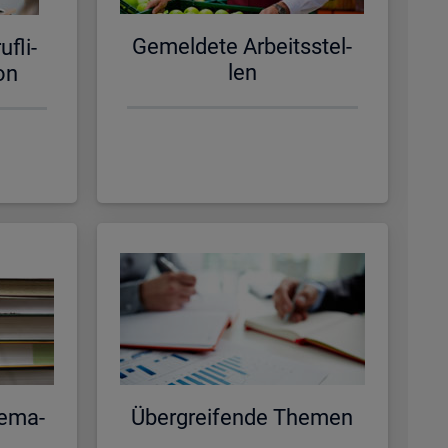
Ge­mel­de­te Ar­beits­stel­
f­li­
len
­on
e­ma­
Über­grei­fen­de The­men