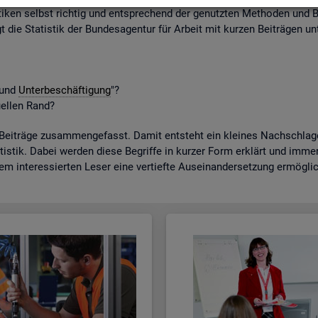
ti­ken selbst rich­tig und ent­spre­chend der ge­nutz­ten Me­tho­den und B
gt die Sta­tis­tik der Bun­des­agen­tur für Ar­beit mit kur­zen Bei­trä­gen unt
t und
Un­ter­be­schäf­ti­gung
"?
­el­len Rand?
­trä­ge zu­sam­men­ge­fasst. Damit ent­steht ein klei­nes Nach­schla­ge­w
tis­tik. Dabei wer­den diese Be­grif­fe in kur­zer Form er­klärt und immer a
dem in­ter­es­sier­ten Leser eine ver­tief­te Aus­ein­an­der­set­zung er­mög­li