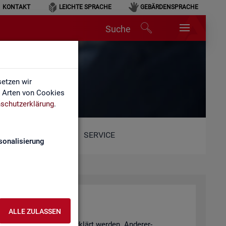
KONTAKT
LEICHTE SPRACHE
GEBÄRDENSPRACHE
Suche
etzen wir
e Arten von Cookies
schutzerklärung
.
SERVICE
sonalisierung
ALLE ZULASSEN
­tio­nen Sach­ver­hal­te er­klärt wer­den. An­de­rer­