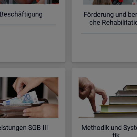
Be­schäf­ti­gung
För­de­rung und be­ru
che Re­ha­bi­li­ta­ti
is­tun­gen SGB III
Me­tho­dik und Sys­t
tik