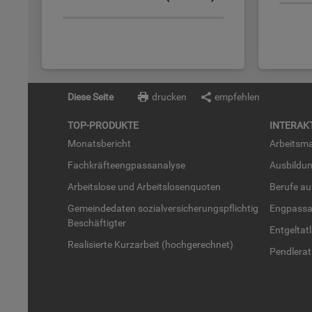
Diese Seite
drucken
empfehlen
TOP-PRO­DUK­TE
IN­TER­AK­
Mo­nats­be­richt
Ar­beits­ma
Fach­kräf­te­eng­pass­ana­ly­se
Aus­bil­du
Ar­beits­lo­se und Ar­beits­lo­sen­quo­ten
Be­ru­fe a
Ge­mein­de­da­ten so­zi­al­ver­si­che­rungs­pflich­tig
Eng­pass­a
Be­schäf­tig­ter
Ent­gel­t­at
Rea­li­sier­te Kurz­ar­beit (hoch­ge­rech­net)
Pend­ler­at