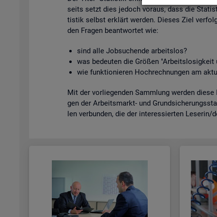
seits setzt dies je­doch vor­aus, dass die Sta­tis­
tis­tik selbst er­klärt wer­den. Die­ses Ziel ver­fol
den Fra­gen be­ant­wor­tet wie:
sind alle Job­su­chen­de ar­beits­los?
was be­deu­ten die Grö­ßen "Ar­beits­lo­sig­kei
wie funk­tio­nie­ren Hoch­rech­nun­gen am ak­tu
Mit der vor­lie­gen­den Samm­lung wer­den diese Bei
gen der Ar­beits­markt- und Grund­si­che­rungs­sta­
len ver­bun­den, die der in­ter­es­sier­ten Le­se­rin/