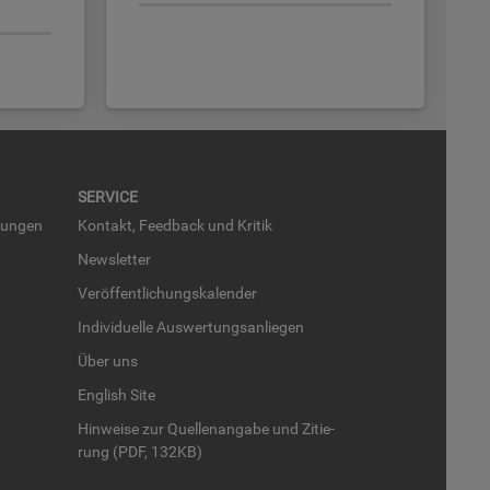
SER­VICE
run­gen
Kon­takt, Feed­back und Kri­tik
News­let­ter
Ver­öf­fent­li­chungs­ka­len­der
In­di­vi­du­el­le Aus­wer­tungs­an­lie­gen
Über uns
English Site
Hin­wei­se zur Quel­len­an­ga­be und Zi­tie­
rung (PDF, 132KB)