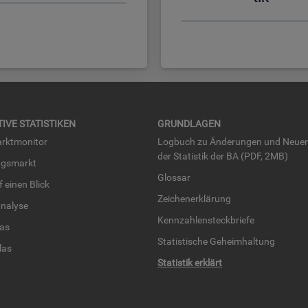
TI­VE STA­TIS­TI­KEN
GRUND­LA­GEN
rkt­mo­ni­tor
Log­buch zu Än­de­run­gen und Neue­
der Sta­tis­tik der BA (PDF, 2MB)
ngs­markt
Glos­sar
uf einen Blick
Zei­chen­er­klä­rung
na­ly­se
Kenn­zah­len­steck­brie­fe
­las
Sta­tis­ti­sche Ge­heim­hal­tung
­las
Sta­tis­tik er­klärt