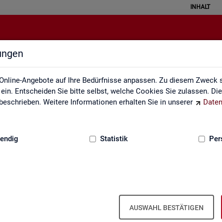
INHALT
lungen
Statistik erklärt
Online-Angebote auf Ihre Bedürfnisse anpassen. Zu diesem Zweck s
in. Entscheiden Sie bitte selbst, welche Cookies Sie zulassen. Di
eschrieben. Weitere Informationen erhalten Sie in unserer
Daten
:
GRUNDLAGEN
endig
Statistik
Per
Sta­tis­tik er­klärt
AUSWAHL BESTÄTIGEN
eise ver­stan­den wer­den. Ei­ner­seits kön­nen mit sta­tis­ti­schen In­for­ma