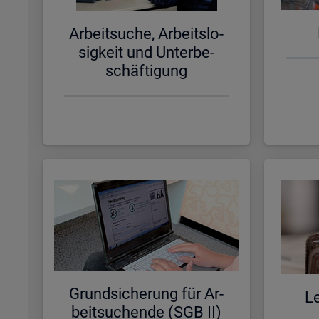
Ar­beit­su­che, Ar­beits­lo­
sig­keit und Un­ter­be­
schäf­ti­gung
Grund­si­che­rung für Ar­
Le
beit­su­chen­de (SGB II)