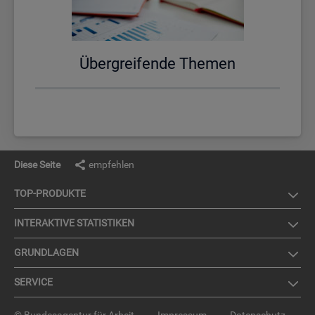
Über­grei­fen­de The­men
Diese Seite
empfehlen
TOP-PRO­DUK­TE
IN­TER­AK­TI­VE STA­TIS­TI­KEN
GRUND­LA­GEN
SER­VICE
© Bundesagentur für Arbeit
Impressum
Datenschutz