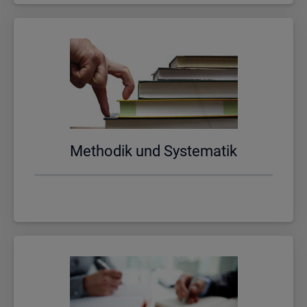
Me­tho­dik und Sys­te­ma­tik