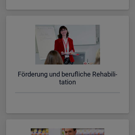
För­de­rung und be­ruf­li­che Re­ha­bi­li­
ta­ti­on