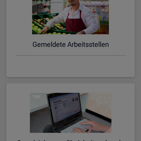
Ge­mel­de­te Ar­beits­stel­len