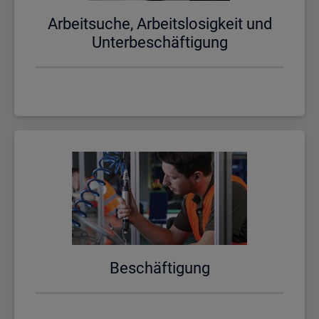
Ar­beit­su­che, Ar­beits­lo­sig­keit und
Un­ter­be­schäf­ti­gung
Be­schäf­ti­gung