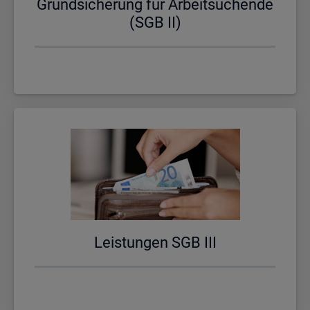
Grund­si­che­rung für Ar­beit­su­chen­de
(SGB II)
Leis­tun­gen SGB III