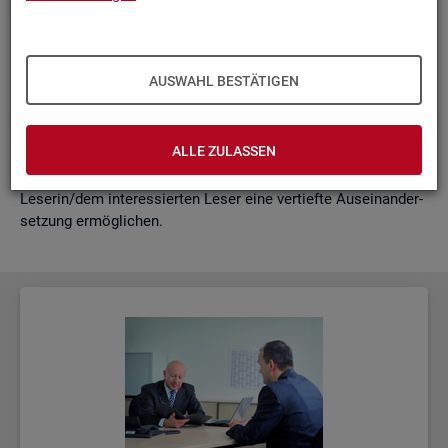
schäf­ti­gung
"?
wie funk­tio­nie­ren Hoch­rech­nun­gen am ak­tu­el­len Rand?
Mit der vor­lie­gen­den Samm­lung wer­den diese Bei­trä­ge zu­
AUSWAHL BESTÄTIGEN
sam­men­ge­fasst. Damit ent­steht ein klei­nes Nach­schla­ge­
werk zu zen­tra­len Be­grif­fen und Fra­ge­stel­lun­gen der Ar­beits­
markt- und Grund­si­che­rungs­sta­tis­tik. Dabei wer­den diese Be­
ALLE ZULASSEN
grif­fe in kur­zer Form er­klärt und immer auch mit wei­ter­füh­
ren­den In­for­ma­ti­ons­quel­len ver­bun­den, die der in­ter­es­sier­ten
Le­se­rin/dem in­ter­es­sier­ten Leser eine ver­tief­te Aus­ein­an­der­
set­zung er­mög­li­chen.