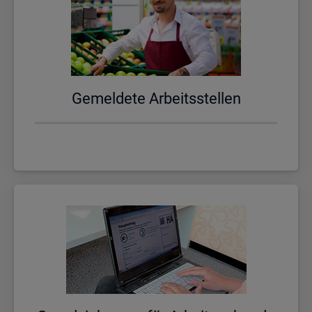
Ge­mel­de­te Ar­beits­stel­len