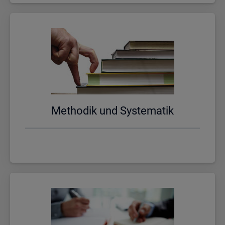
Me­tho­dik und Sys­te­ma­tik