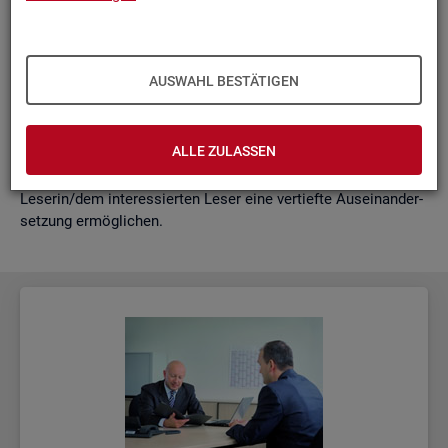
schäf­ti­gung
"?
wie funk­tio­nie­ren Hoch­rech­nun­gen am ak­tu­el­len Rand?
Mit der vor­lie­gen­den Samm­lung wer­den diese Bei­trä­ge zu­
AUSWAHL BESTÄTIGEN
sam­men­ge­fasst. Damit ent­steht ein klei­nes Nach­schla­ge­
werk zu zen­tra­len Be­grif­fen und Fra­ge­stel­lun­gen der Ar­beits­
markt- und Grund­si­che­rungs­sta­tis­tik. Dabei wer­den diese Be­
ALLE ZULASSEN
grif­fe in kur­zer Form er­klärt und immer auch mit wei­ter­füh­
ren­den In­for­ma­ti­ons­quel­len ver­bun­den, die der in­ter­es­sier­ten
Le­se­rin/dem in­ter­es­sier­ten Leser eine ver­tief­te Aus­ein­an­der­
set­zung er­mög­li­chen.