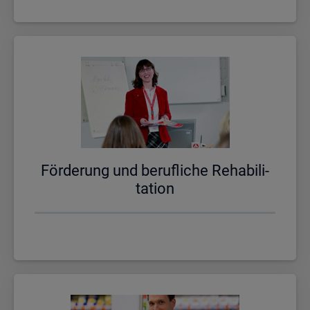
För­de­rung und be­ruf­li­che Re­ha­bi­li­
ta­ti­on