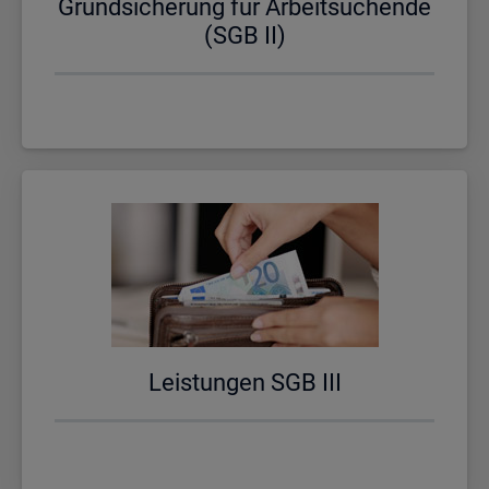
Grund­si­che­rung für Ar­beit­su­chen­de
(SGB II)
Leis­tun­gen SGB III