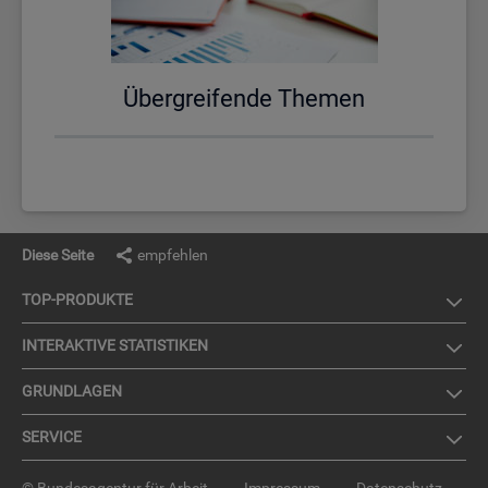
Über­grei­fen­de The­men
Diese Seite
empfehlen
TOP-PRO­DUK­TE
IN­TER­AK­TI­VE STA­TIS­TI­KEN
GRUND­LA­GEN
SER­VICE
© Bundesagentur für Arbeit
Impressum
Datenschutz