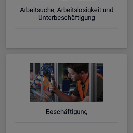
Ar­beit­su­che, Ar­beits­lo­sig­keit und
Un­ter­be­schäf­ti­gung
Be­schäf­ti­gung