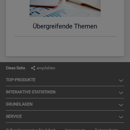
Über­grei­fen­de The­men
Diese Seite
empfehlen
TOP-PRO­DUK­TE
IN­TER­AK­TI­VE STA­TIS­TI­KEN
GRUND­LA­GEN
SER­VICE
© Bundesagentur für Arbeit
Impressum
Datenschutz