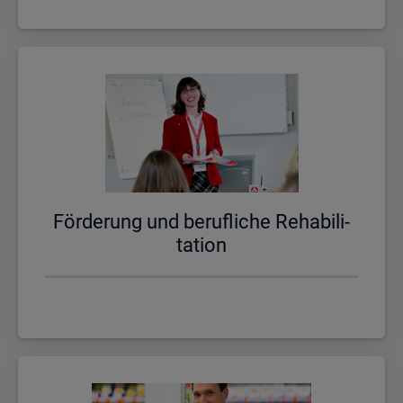
För­de­rung und be­ruf­li­che Re­ha­bi­li­
ta­ti­on