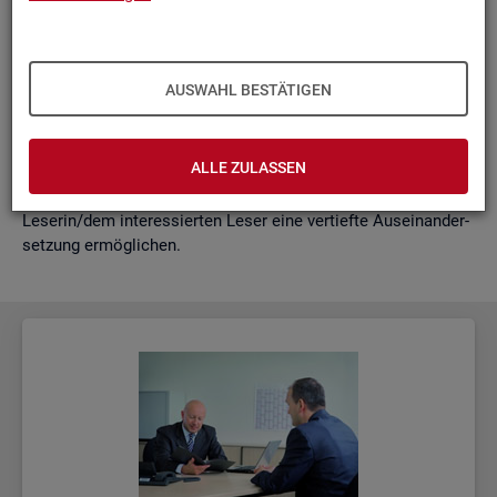
schäf­ti­gung
"?
wie funk­tio­nie­ren Hoch­rech­nun­gen am ak­tu­el­len Rand?
Mit der vor­lie­gen­den Samm­lung wer­den diese Bei­trä­ge zu­
AUSWAHL BESTÄTIGEN
sam­men­ge­fasst. Damit ent­steht ein klei­nes Nach­schla­ge­
werk zu zen­tra­len Be­grif­fen und Fra­ge­stel­lun­gen der Ar­beits­
markt- und Grund­si­che­rungs­sta­tis­tik. Dabei wer­den diese Be­
ALLE ZULASSEN
grif­fe in kur­zer Form er­klärt und immer auch mit wei­ter­füh­
ren­den In­for­ma­ti­ons­quel­len ver­bun­den, die der in­ter­es­sier­ten
Le­se­rin/dem in­ter­es­sier­ten Leser eine ver­tief­te Aus­ein­an­der­
set­zung er­mög­li­chen.