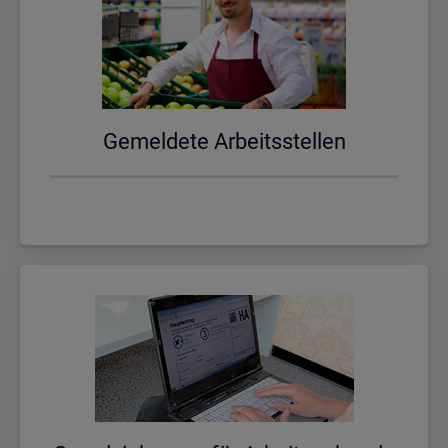
Ge­mel­de­te Ar­beits­stel­len