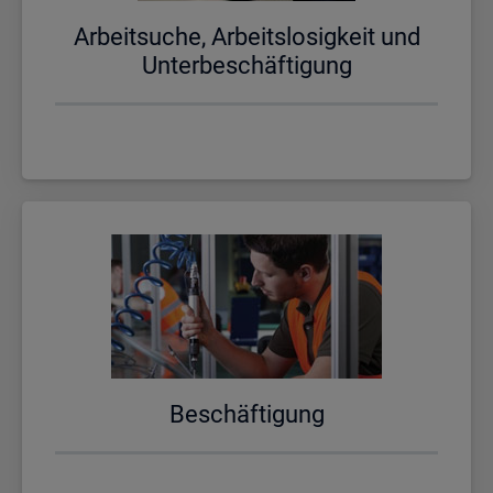
Ar­beit­su­che, Ar­beits­lo­sig­keit und
Un­ter­be­schäf­ti­gung
Be­schäf­ti­gung