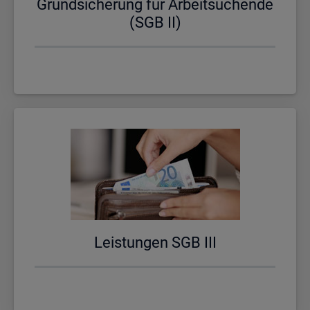
Grund­si­che­rung für Ar­beit­su­chen­de
(SGB II)
Leis­tun­gen SGB III