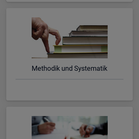
Me­tho­dik und Sys­te­ma­tik