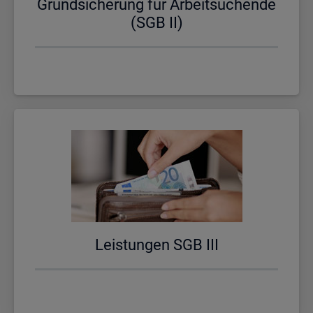
Grund­si­che­rung für Ar­beit­su­chen­de
(SGB II)
Leis­tun­gen SGB III