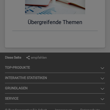
Über­grei­fen­de The­men
Diese Seite
empfehlen
TOP-PRO­DUK­TE
IN­TER­AK­TI­VE STA­TIS­TI­KEN
GRUND­LA­GEN
SER­VICE
© Bundesagentur für Arbeit
Impressum
Datenschutz