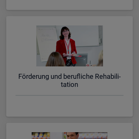
För­de­rung und be­ruf­li­che Re­ha­bi­li­
ta­ti­on