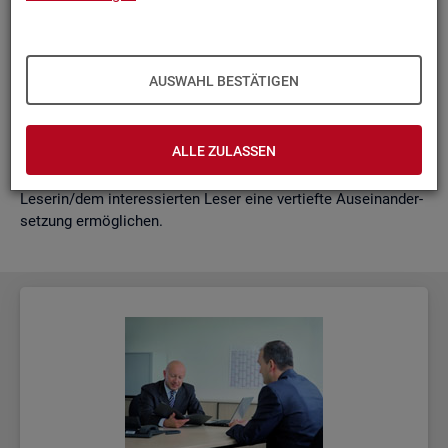
schäf­ti­gung
"?
wie funk­tio­nie­ren Hoch­rech­nun­gen am ak­tu­el­len Rand?
Mit der vor­lie­gen­den Samm­lung wer­den diese Bei­trä­ge zu­
AUSWAHL BESTÄTIGEN
sam­men­ge­fasst. Damit ent­steht ein klei­nes Nach­schla­ge­
werk zu zen­tra­len Be­grif­fen und Fra­ge­stel­lun­gen der Ar­beits­
markt- und Grund­si­che­rungs­sta­tis­tik. Dabei wer­den diese Be­
ALLE ZULASSEN
grif­fe in kur­zer Form er­klärt und immer auch mit wei­ter­füh­
ren­den In­for­ma­ti­ons­quel­len ver­bun­den, die der in­ter­es­sier­ten
Le­se­rin/dem in­ter­es­sier­ten Leser eine ver­tief­te Aus­ein­an­der­
set­zung er­mög­li­chen.