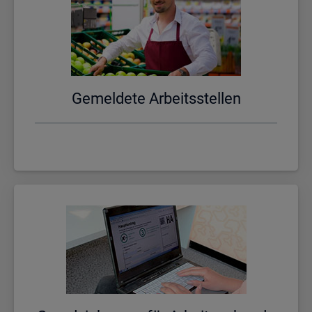
Ge­mel­de­te Ar­beits­stel­len