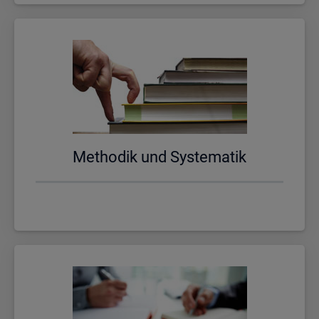
Me­tho­dik und Sys­te­ma­tik