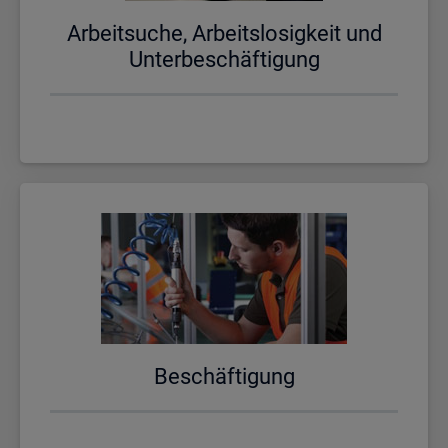
Ar­beit­su­che, Ar­beits­lo­sig­keit und
Un­ter­be­schäf­ti­gung
Be­schäf­ti­gung