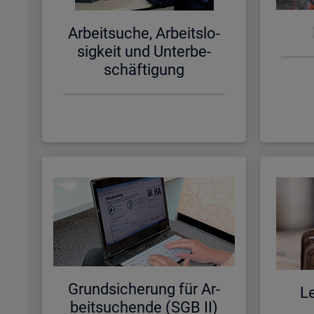
Ar­beit­su­che, Ar­beits­lo­
sig­keit und Un­ter­be­
schäf­ti­gung
Grund­si­che­rung für Ar­
Le
beit­su­chen­de (SGB II)