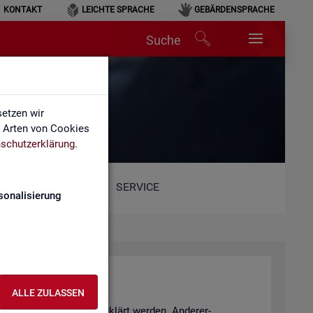
KONTAKT
LEICHTE SPRACHE
GEBÄRDENSPRACHE
Suche
etzen wir
e Arten von Cookies
schutzerklärung
.
SERVICE
sonalisierung
ALLE ZULASSEN
­tio­nen Sach­ver­hal­te er­klärt wer­den. An­de­rer­