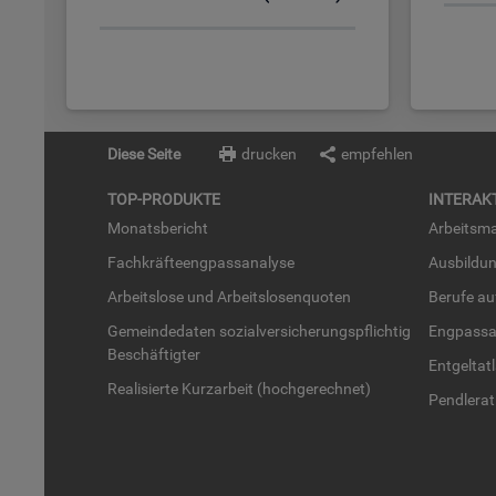
Diese Seite
drucken
empfehlen
TOP-PRO­DUK­TE
IN­TER­AK­
Mo­nats­be­richt
Ar­beits­ma
Fach­kräf­te­eng­pass­ana­ly­se
Aus­bil­du
Ar­beits­lo­se und Ar­beits­lo­sen­quo­ten
Be­ru­fe a
Ge­mein­de­da­ten so­zi­al­ver­si­che­rungs­pflich­tig
Eng­pass­a
Be­schäf­tig­ter
Ent­gel­t­at
Rea­li­sier­te Kurz­ar­beit (hoch­ge­rech­net)
Pend­ler­at