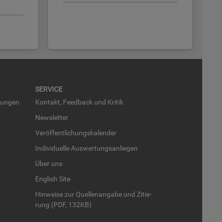
SER­VICE
run­gen
Kon­takt, Feed­back und Kri­tik
News­let­ter
Ver­öf­fent­li­chungs­ka­len­der
In­di­vi­du­el­le Aus­wer­tungs­an­lie­gen
Über uns
English Site
Hin­wei­se zur Quel­len­an­ga­be und Zi­tie­
rung (PDF, 132KB)