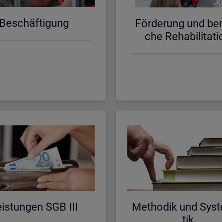
Be­schäf­ti­gung
För­de­rung und be­ru
che Re­ha­bi­li­ta­ti
is­tun­gen SGB III
Me­tho­dik und Sys­t
tik