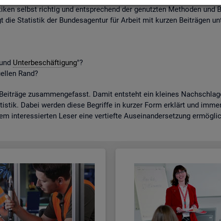
ti­ken selbst rich­tig und ent­spre­chend der ge­nutz­ten Me­tho­den und B
gt die Sta­tis­tik der Bun­des­agen­tur für Ar­beit mit kur­zen Bei­trä­gen unt
t und
Un­ter­be­schäf­ti­gung
"?
­el­len Rand?
­trä­ge zu­sam­men­ge­fasst. Damit ent­steht ein klei­nes Nach­schla­ge­w
tis­tik. Dabei wer­den diese Be­grif­fe in kur­zer Form er­klärt und immer a
dem in­ter­es­sier­ten Leser eine ver­tief­te Aus­ein­an­der­set­zung er­mög­li