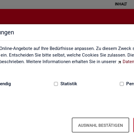
INHALT
lungen
Statistik erklärt
Online-Angebote auf Ihre Bedürfnisse anpassen. Zu diesem Zweck s
in. Entscheiden Sie bitte selbst, welche Cookies Sie zulassen. Di
eschrieben. Weitere Informationen erhalten Sie in unserer
Daten
:
GRUNDLAGEN
endig
Statistik
Per
Sta­tis­tik er­klärt
AUSWAHL BESTÄTIGEN
eise ver­stan­den wer­den. Ei­ner­seits kön­nen mit sta­tis­ti­schen In­for­ma