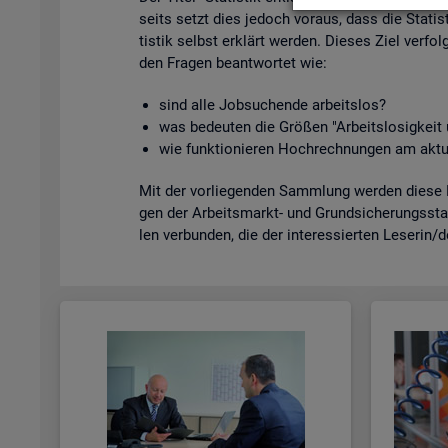
seits setzt dies je­doch vor­aus, dass die Sta­tis­
tis­tik selbst er­klärt wer­den. Die­ses Ziel ver­fol
den Fra­gen be­ant­wor­tet wie:
sind alle Job­su­chen­de ar­beits­los?
was be­deu­ten die Grö­ßen "Ar­beits­lo­sig­kei
wie funk­tio­nie­ren Hoch­rech­nun­gen am ak­tu
Mit der vor­lie­gen­den Samm­lung wer­den diese Bei
gen der Ar­beits­markt- und Grund­si­che­rungs­sta­
len ver­bun­den, die der in­ter­es­sier­ten Le­se­rin/