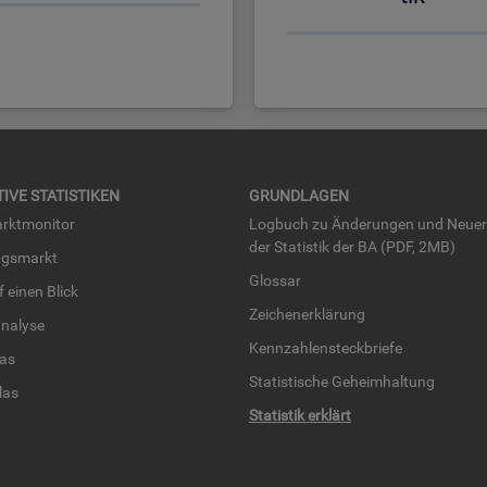
TI­VE STA­TIS­TI­KEN
GRUND­LA­GEN
rkt­mo­ni­tor
Log­buch zu Än­de­run­gen und Neue­
der Sta­tis­tik der BA (PDF, 2MB)
ngs­markt
Glos­sar
uf einen Blick
Zei­chen­er­klä­rung
na­ly­se
Kenn­zah­len­steck­brie­fe
­las
Sta­tis­ti­sche Ge­heim­hal­tung
­las
Sta­tis­tik er­klärt