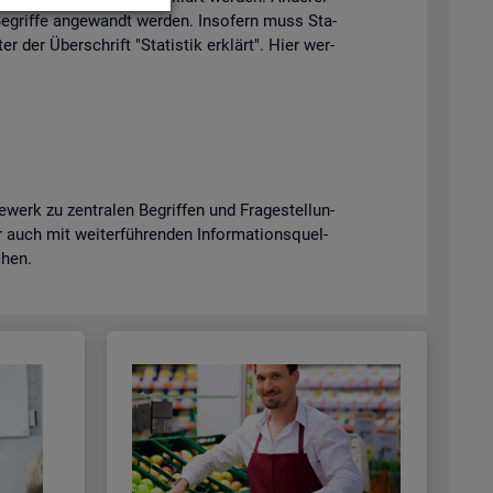
e­grif­fe an­ge­wandt wer­den. In­so­fern muss Sta­
er der Über­schrift "Sta­tis­tik er­klärt". Hier wer­
erk zu zen­tra­len Be­grif­fen und Fra­ge­stel­lun­
uch mit wei­ter­füh­ren­den In­for­ma­ti­ons­quel­
­chen.