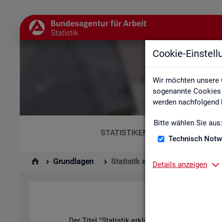
Cookie-Einstel
Wir möchten unsere 
sogenannte Cookies e
werden nachfolgend b
Bitte wählen Sie aus
STATISTIKEN
Technisch Notw
Grundlagen
Statistik erklärt
Details anzeigen
Der Titel "Sta­tis­tik er­klärt" kann in zwei­er­lei W