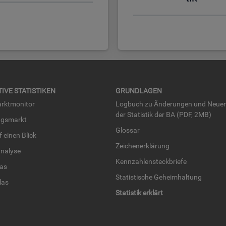
TI­VE STA­TIS­TI­KEN
GRUND­LA­GEN
rkt­mo­ni­tor
Log­buch zu Än­de­run­gen und Neue­
der Sta­tis­tik der BA (PDF, 2MB)
ngs­markt
Glos­sar
uf einen Blick
Zei­chen­er­klä­rung
na­ly­se
Kenn­zah­len­steck­brie­fe
­las
Sta­tis­ti­sche Ge­heim­hal­tung
­las
Sta­tis­tik er­klärt