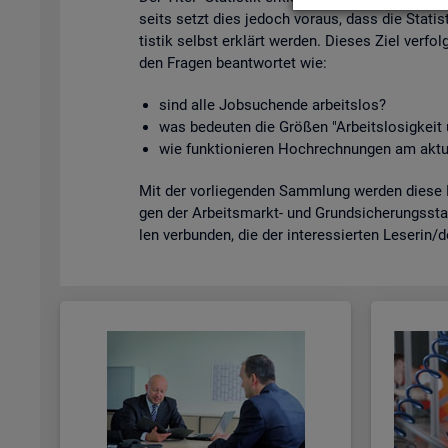
seits setzt dies je­doch vor­aus, dass die Sta­tis­
tis­tik selbst er­klärt wer­den. Die­ses Ziel ver­fol
den Fra­gen be­ant­wor­tet wie:
sind alle Job­su­chen­de ar­beits­los?
was be­deu­ten die Grö­ßen "Ar­beits­lo­sig­kei
wie funk­tio­nie­ren Hoch­rech­nun­gen am ak­tu
Mit der vor­lie­gen­den Samm­lung wer­den diese Bei
gen der Ar­beits­markt- und Grund­si­che­rungs­sta­
len ver­bun­den, die der in­ter­es­sier­ten Le­se­rin/