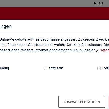
INHALT
lungen
Statistik erklärt
Online-Angebote auf Ihre Bedürfnisse anpassen. Zu diesem Zweck s
in. Entscheiden Sie bitte selbst, welche Cookies Sie zulassen. Di
eschrieben. Weitere Informationen erhalten Sie in unserer
Daten
:
GRUNDLAGEN
endig
Statistik
Per
Sta­tis­tik er­klärt
AUSWAHL BESTÄTIGEN
eise ver­stan­den wer­den. Ei­ner­seits kön­nen mit sta­tis­ti­schen In­for­ma