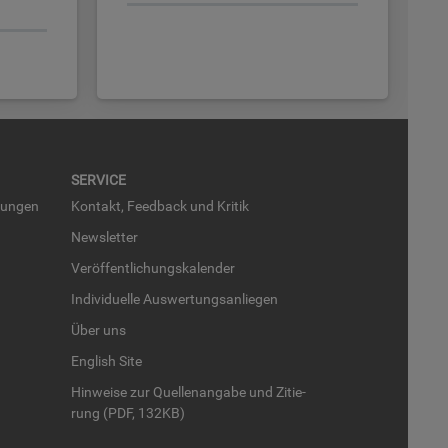
SER­VICE
run­gen
Kon­takt, Feed­back und Kri­tik
News­let­ter
Ver­öf­fent­li­chungs­ka­len­der
In­di­vi­du­el­le Aus­wer­tungs­an­lie­gen
Über uns
English Site
Hin­wei­se zur Quel­len­an­ga­be und Zi­tie­
rung (PDF, 132KB)