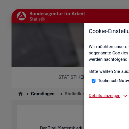
Cookie-Einstel
Wir möchten unsere 
sogenannte Cookies e
werden nachfolgend b
Bitte wählen Sie aus
STATISTIKEN
Technisch Notw
Grundlagen
Statistik erklärt
Details anzeigen
Der Titel "Sta­tis­tik er­klärt" kann in zwei­er­lei W