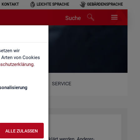
KONTAKT
LEICHTE SPRACHE
GEBÄRDENSPRACHE
Suche
etzen wir
e Arten von Cookies
schutzerklärung
.
SERVICE
sonalisierung
ALLE ZULASSEN
­tio­nen Sach­ver­hal­te er­klärt wer­den. An­de­rer­