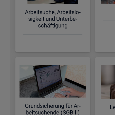
Ar­beit­su­che, Ar­beits­lo­
sig­keit und Un­ter­be­
schäf­ti­gung
Grund­si­che­rung für Ar­
Le
beit­su­chen­de (SGB II)