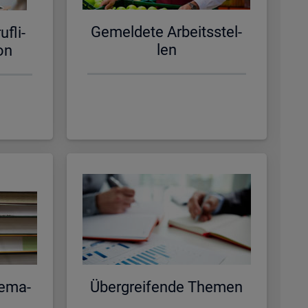
Ge­mel­de­te Ar­beits­stel­
f­li­
len
­on
e­ma­
Über­grei­fen­de The­men