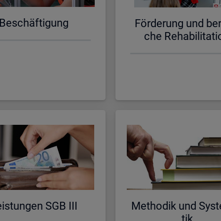
Be­schäf­ti­gung
För­de­rung und be­ru
che Re­ha­bi­li­ta­ti
is­tun­gen SGB III
Me­tho­dik und Sys­t
tik