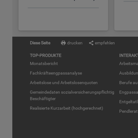
Diese Seite
drucken
empfehlen
TOP-PRO­DUK­TE
IN­TER­AK­
Mo­nats­be­richt
Ar­beits­ma
Fach­kräf­te­eng­pass­ana­ly­se
Aus­bil­du
Ar­beits­lo­se und Ar­beits­lo­sen­quo­ten
Be­ru­fe a
Ge­mein­de­da­ten so­zi­al­ver­si­che­rungs­pflich­tig
Eng­pass­a
Be­schäf­tig­ter
Ent­gel­t­at
Rea­li­sier­te Kurz­ar­beit (hoch­ge­rech­net)
Pend­ler­at