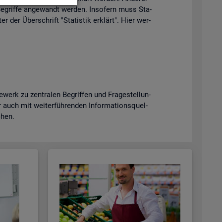
e­grif­fe an­ge­wandt wer­den. In­so­fern muss Sta­
er der Über­schrift "Sta­tis­tik er­klärt". Hier wer­
erk zu zen­tra­len Be­grif­fen und Fra­ge­stel­lun­
uch mit wei­ter­füh­ren­den In­for­ma­ti­ons­quel­
­chen.