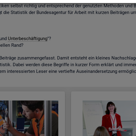
ti­ken selbst rich­tig und ent­spre­chend der ge­nutz­ten Me­tho­den und B
gt die Sta­tis­tik der Bun­des­agen­tur für Ar­beit mit kur­zen Bei­trä­gen unt
t und
Un­ter­be­schäf­ti­gung
"?
­el­len Rand?
­trä­ge zu­sam­men­ge­fasst. Damit ent­steht ein klei­nes Nach­schla­ge­w
tis­tik. Dabei wer­den diese Be­grif­fe in kur­zer Form er­klärt und immer a
dem in­ter­es­sier­ten Leser eine ver­tief­te Aus­ein­an­der­set­zung er­mög­li