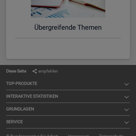
Über­grei­fen­de The­men
Diese Seite
empfehlen
TOP-PRO­DUK­TE
IN­TER­AK­TI­VE STA­TIS­TI­KEN
GRUND­LA­GEN
SER­VICE
© Bundesagentur für Arbeit
Impressum
Datenschutz