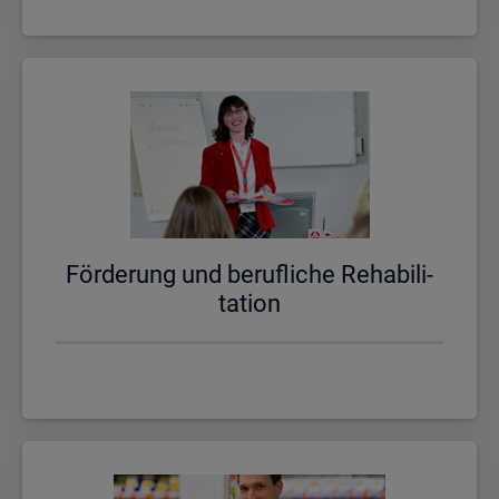
För­de­rung und be­ruf­li­che Re­ha­bi­li­
ta­ti­on