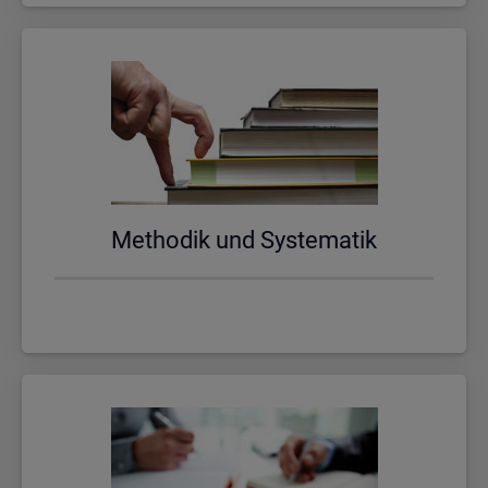
Me­tho­dik und Sys­te­ma­tik