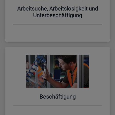
Ar­beit­su­che, Ar­beits­lo­sig­keit und
Un­ter­be­schäf­ti­gung
Be­schäf­ti­gung