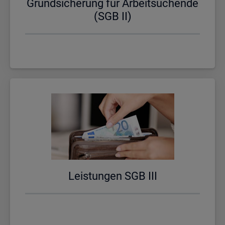
Grund­si­che­rung für Ar­beit­su­chen­de
(SGB II)
Leis­tun­gen SGB III