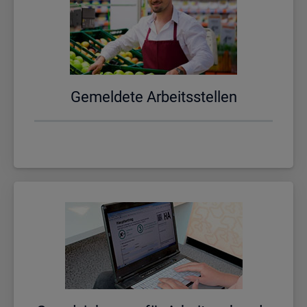
Ge­mel­de­te Ar­beits­stel­len