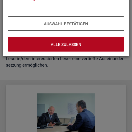
schäf­ti­gung
"?
wie funk­tio­nie­ren Hoch­rech­nun­gen am ak­tu­el­len Rand?
Mit der vor­lie­gen­den Samm­lung wer­den diese Bei­trä­ge zu­
AUSWAHL BESTÄTIGEN
sam­men­ge­fasst. Damit ent­steht ein klei­nes Nach­schla­ge­
werk zu zen­tra­len Be­grif­fen und Fra­ge­stel­lun­gen der Ar­beits­
markt- und Grund­si­che­rungs­sta­tis­tik. Dabei wer­den diese Be­
ALLE ZULASSEN
grif­fe in kur­zer Form er­klärt und immer auch mit wei­ter­füh­
ren­den In­for­ma­ti­ons­quel­len ver­bun­den, die der in­ter­es­sier­ten
Le­se­rin/dem in­ter­es­sier­ten Leser eine ver­tief­te Aus­ein­an­der­
set­zung er­mög­li­chen.