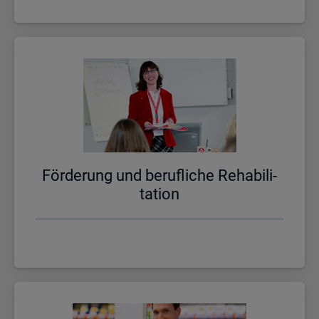
För­de­rung und be­ruf­li­che Re­ha­bi­li­
ta­ti­on