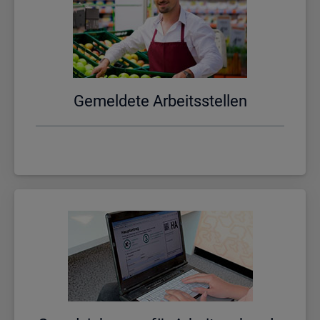
Ge­mel­de­te Ar­beits­stel­len