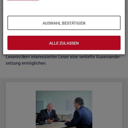
schäf­ti­gung
"?
wie funk­tio­nie­ren Hoch­rech­nun­gen am ak­tu­el­len Rand?
Mit der vor­lie­gen­den Samm­lung wer­den diese Bei­trä­ge zu­
AUSWAHL BESTÄTIGEN
sam­men­ge­fasst. Damit ent­steht ein klei­nes Nach­schla­ge­
werk zu zen­tra­len Be­grif­fen und Fra­ge­stel­lun­gen der Ar­beits­
markt- und Grund­si­che­rungs­sta­tis­tik. Dabei wer­den diese Be­
ALLE ZULASSEN
grif­fe in kur­zer Form er­klärt und immer auch mit wei­ter­füh­
ren­den In­for­ma­ti­ons­quel­len ver­bun­den, die der in­ter­es­sier­ten
Le­se­rin/dem in­ter­es­sier­ten Leser eine ver­tief­te Aus­ein­an­der­
set­zung er­mög­li­chen.