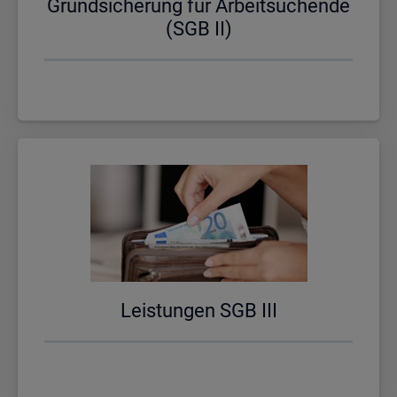
Grund­si­che­rung für Ar­beit­su­chen­de
(SGB II)
Leis­tun­gen SGB III