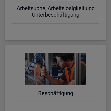
Ar­beit­su­che, Ar­beits­lo­sig­keit und
Un­ter­be­schäf­ti­gung
Be­schäf­ti­gung