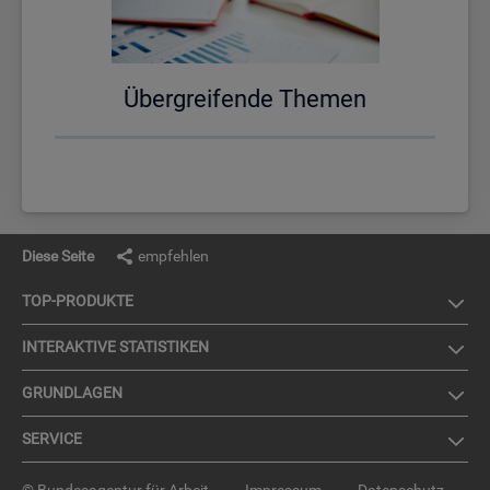
Über­grei­fen­de The­men
Diese Seite
empfehlen
TOP-PRO­DUK­TE
IN­TER­AK­TI­VE STA­TIS­TI­KEN
GRUND­LA­GEN
SER­VICE
© Bundesagentur für Arbeit
Impressum
Datenschutz