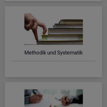
Me­tho­dik und Sys­te­ma­tik