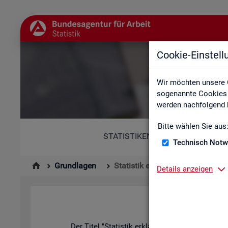
Cookie-Einstel
Wir möchten unsere 
sogenannte Cookies e
werden nachfolgend b
Bitte wählen Sie aus
STATISTIKEN
Technisch Notw
Grundlagen
Statistik erklärt
Details anzeigen
Der Titel "Sta­tis­tik er­klärt" kann in zwei­er­lei W