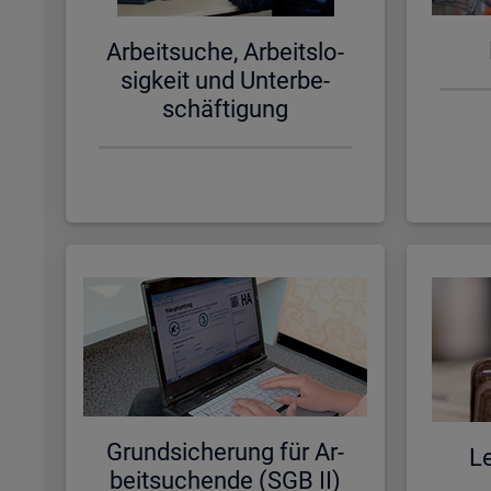
Ar­beit­su­che, Ar­beits­lo­
sig­keit und Un­ter­be­
schäf­ti­gung
Grund­si­che­rung für Ar­
Le
beit­su­chen­de (SGB II)