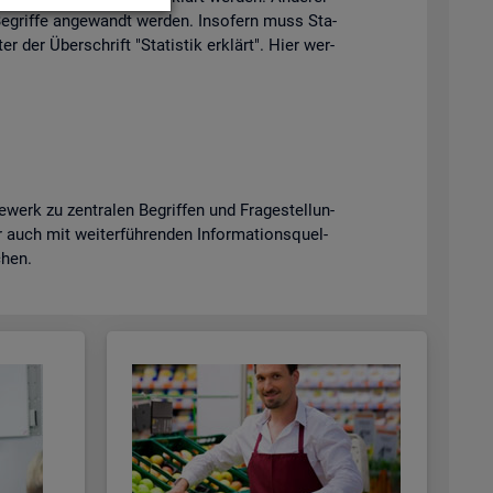
e­grif­fe an­ge­wandt wer­den. In­so­fern muss Sta­
er der Über­schrift "Sta­tis­tik er­klärt". Hier wer­
erk zu zen­tra­len Be­grif­fen und Fra­ge­stel­lun­
uch mit wei­ter­füh­ren­den In­for­ma­ti­ons­quel­
­chen.