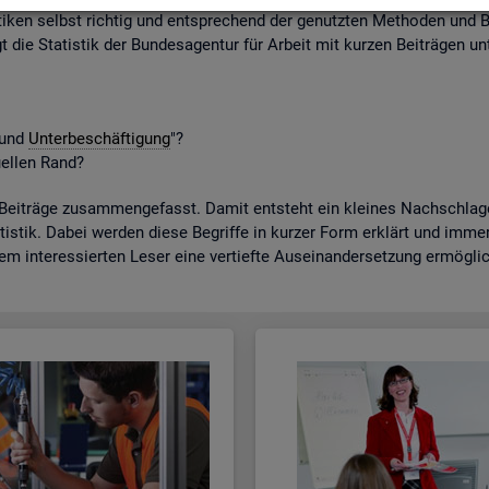
ti­ken selbst rich­tig und ent­spre­chend der ge­nutz­ten Me­tho­den und B
gt die Sta­tis­tik der Bun­des­agen­tur für Ar­beit mit kur­zen Bei­trä­gen unt
t und
Un­ter­be­schäf­ti­gung
"?
­el­len Rand?
­trä­ge zu­sam­men­ge­fasst. Damit ent­steht ein klei­nes Nach­schla­ge­w
tis­tik. Dabei wer­den diese Be­grif­fe in kur­zer Form er­klärt und immer a
dem in­ter­es­sier­ten Leser eine ver­tief­te Aus­ein­an­der­set­zung er­mög­li