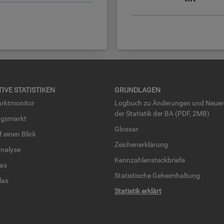
TI­VE STA­TIS­TI­KEN
GRUND­LA­GEN
rkt­mo­ni­tor
Log­buch zu Än­de­run­gen und Neue­
der Sta­tis­tik der BA (PDF, 2MB)
ngs­markt
Glos­sar
uf einen Blick
Zei­chen­er­klä­rung
na­ly­se
Kenn­zah­len­steck­brie­fe
­las
Sta­tis­ti­sche Ge­heim­hal­tung
­las
Sta­tis­tik er­klärt