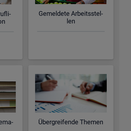
Ge­mel­de­te Ar­beits­stel­
f­li­
len
­on
e­ma­
Über­grei­fen­de The­men