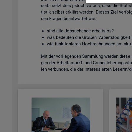
seits setzt dies je­doch vor­aus, dass die Sta­tis­
tis­tik selbst er­klärt wer­den. Die­ses Ziel ver­fol
den Fra­gen be­ant­wor­tet wie:
sind alle Job­su­chen­de ar­beits­los?
was be­deu­ten die Grö­ßen "Ar­beits­lo­sig­kei
wie funk­tio­nie­ren Hoch­rech­nun­gen am ak­tu
Mit der vor­lie­gen­den Samm­lung wer­den diese Bei
gen der Ar­beits­markt- und Grund­si­che­rungs­sta­
len ver­bun­den, die der in­ter­es­sier­ten Le­se­rin/