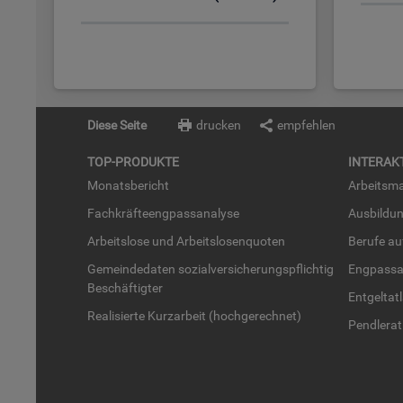
Diese Seite
drucken
empfehlen
TOP-PRO­DUK­TE
IN­TER­AK­
Mo­nats­be­richt
Ar­beits­ma
Fach­kräf­te­eng­pass­ana­ly­se
Aus­bil­du
Ar­beits­lo­se und Ar­beits­lo­sen­quo­ten
Be­ru­fe a
Ge­mein­de­da­ten so­zi­al­ver­si­che­rungs­pflich­tig
Eng­pass­a
Be­schäf­tig­ter
Ent­gel­t­at
Rea­li­sier­te Kurz­ar­beit (hoch­ge­rech­net)
Pend­ler­at