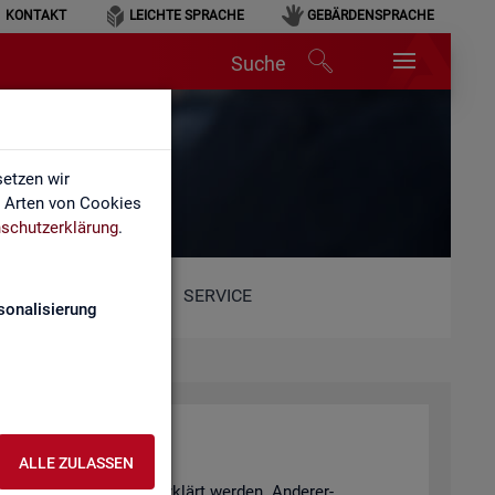
KONTAKT
LEICHTE SPRACHE
GEBÄRDENSPRACHE
Suche
etzen wir
e Arten von Cookies
schutzerklärung
.
SERVICE
sonalisierung
ALLE ZULASSEN
­tio­nen Sach­ver­hal­te er­klärt wer­den. An­de­rer­