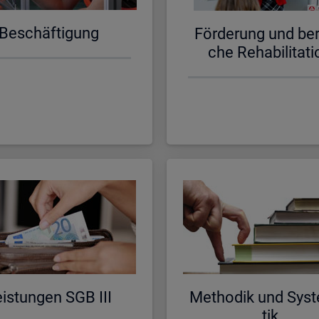
Be­schäf­ti­gung
För­de­rung und be­ru
che Re­ha­bi­li­ta­ti
is­tun­gen SGB III
Me­tho­dik und Sys­t
tik