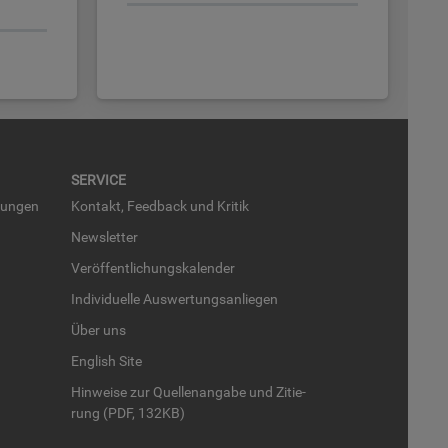
SER­VICE
run­gen
Kon­takt, Feed­back und Kri­tik
News­let­ter
Ver­öf­fent­li­chungs­ka­len­der
In­di­vi­du­el­le Aus­wer­tungs­an­lie­gen
Über uns
English Site
Hin­wei­se zur Quel­len­an­ga­be und Zi­tie­
rung (PDF, 132KB)