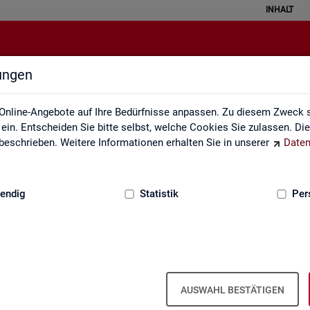
INHALT
lungen
Statistik erklärt
Online-Angebote auf Ihre Bedürfnisse anpassen. Zu diesem Zweck s
in. Entscheiden Sie bitte selbst, welche Cookies Sie zulassen. Di
eschrieben. Weitere Informationen erhalten Sie in unserer
Daten
:
GRUNDLAGEN
endig
Statistik
Per
Sta­tis­tik er­klärt
AUSWAHL BESTÄTIGEN
eise ver­stan­den wer­den. Ei­ner­seits kön­nen mit sta­tis­ti­schen In­for­ma