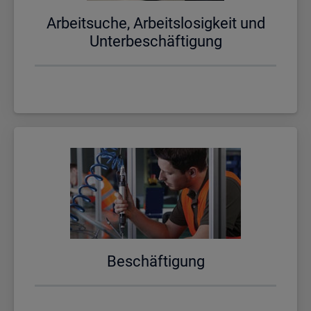
Ar­beit­su­che, Ar­beits­lo­sig­keit und
Un­ter­be­schäf­ti­gung
Be­schäf­ti­gung