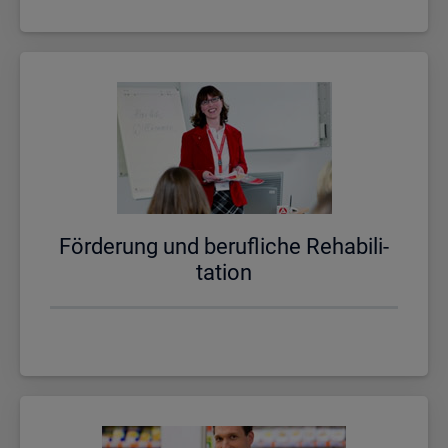
För­de­rung und be­ruf­li­che Re­ha­bi­li­
ta­ti­on