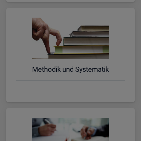
Me­tho­dik und Sys­te­ma­tik