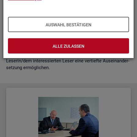
schäf­ti­gung
"?
wie funk­tio­nie­ren Hoch­rech­nun­gen am ak­tu­el­len Rand?
Mit der vor­lie­gen­den Samm­lung wer­den diese Bei­trä­ge zu­
AUSWAHL BESTÄTIGEN
sam­men­ge­fasst. Damit ent­steht ein klei­nes Nach­schla­ge­
werk zu zen­tra­len Be­grif­fen und Fra­ge­stel­lun­gen der Ar­beits­
markt- und Grund­si­che­rungs­sta­tis­tik. Dabei wer­den diese Be­
ALLE ZULASSEN
grif­fe in kur­zer Form er­klärt und immer auch mit wei­ter­füh­
ren­den In­for­ma­ti­ons­quel­len ver­bun­den, die der in­ter­es­sier­ten
Le­se­rin/dem in­ter­es­sier­ten Leser eine ver­tief­te Aus­ein­an­der­
set­zung er­mög­li­chen.