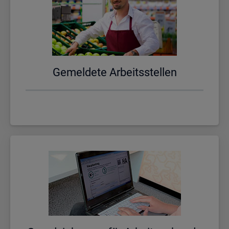
Ge­mel­de­te Ar­beits­stel­len