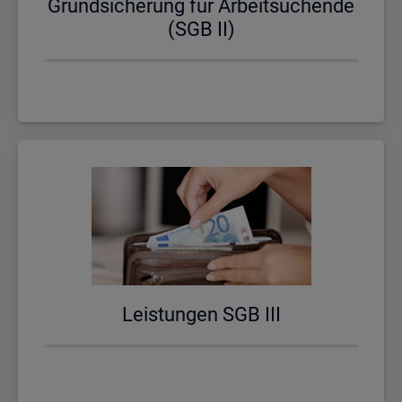
Grund­si­che­rung für Ar­beit­su­chen­de
(SGB II)
Leis­tun­gen SGB III