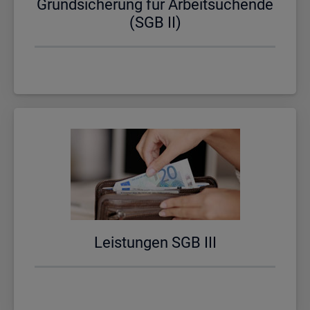
Grund­si­che­rung für Ar­beit­su­chen­de
(SGB II)
Leis­tun­gen SGB III