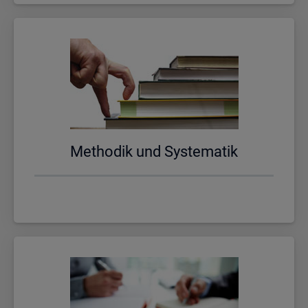
Me­tho­dik und Sys­te­ma­tik