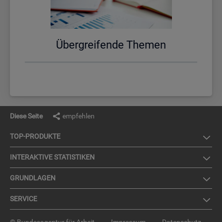
Über­grei­fen­de The­men
Diese Seite
empfehlen
TOP-PRO­DUK­TE
IN­TER­AK­TI­VE STA­TIS­TI­KEN
GRUND­LA­GEN
SER­VICE
© Bundesagentur für Arbeit
Impressum
Datenschutz