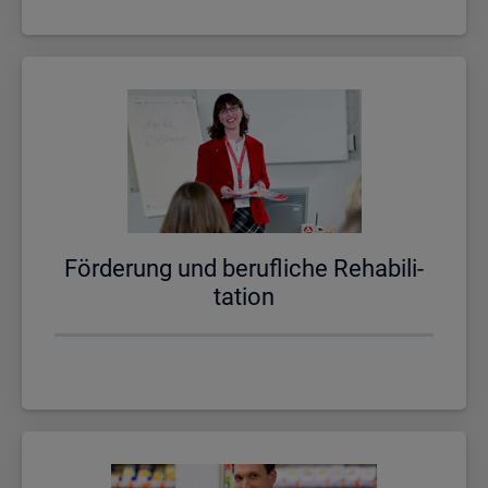
För­de­rung und be­ruf­li­che Re­ha­bi­li­
ta­ti­on