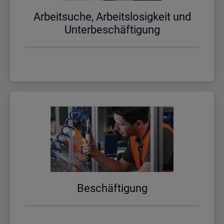
Ar­beit­su­che, Ar­beits­lo­sig­keit und
Un­ter­be­schäf­ti­gung
Be­schäf­ti­gung