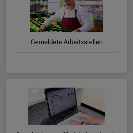
Ge­mel­de­te Ar­beits­stel­len