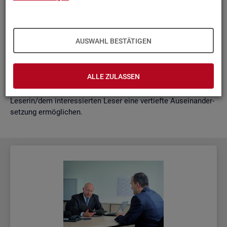
schäf­ti­gung
"?
wie funk­tio­nie­ren Hoch­rech­nun­gen am ak­tu­el­len Rand?
Mit der vor­lie­gen­den Samm­lung wer­den diese Bei­trä­ge zu­
AUSWAHL BESTÄTIGEN
sam­men­ge­fasst. Damit ent­steht ein klei­nes Nach­schla­ge­
werk zu zen­tra­len Be­grif­fen und Fra­ge­stel­lun­gen der Ar­beits­
markt- und Grund­si­che­rungs­sta­tis­tik. Dabei wer­den diese Be­
ALLE ZULASSEN
grif­fe in kur­zer Form er­klärt und immer auch mit wei­ter­füh­
ren­den In­for­ma­ti­ons­quel­len ver­bun­den, die der in­ter­es­sier­ten
Le­se­rin/dem in­ter­es­sier­ten Leser eine ver­tief­te Aus­ein­an­der­
set­zung er­mög­li­chen.