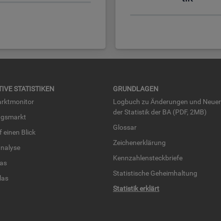
TI­VE STA­TIS­TI­KEN
GRUND­LA­GEN
rkt­mo­ni­tor
Log­buch zu Än­de­run­gen und Neue­
der Sta­tis­tik der BA (PDF, 2MB)
ngs­markt
Glos­sar
uf einen Blick
Zei­chen­er­klä­rung
na­ly­se
Kenn­zah­len­steck­brie­fe
­las
Sta­tis­ti­sche Ge­heim­hal­tung
­las
Sta­tis­tik er­klärt