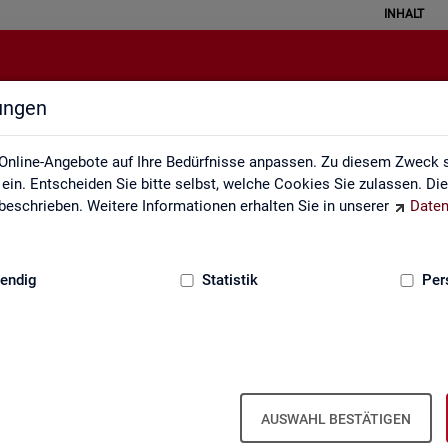
INHALT
lungen
Statistik erklärt
Online-Angebote auf Ihre Bedürfnisse anpassen. Zu diesem Zweck s
in. Entscheiden Sie bitte selbst, welche Cookies Sie zulassen. Di
eschrieben. Weitere Informationen erhalten Sie in unserer
Daten
:
GRUNDLAGEN
endig
Statistik
Per
Sta­tis­tik er­klärt
AUSWAHL BESTÄTIGEN
eise ver­stan­den wer­den. Ei­ner­seits kön­nen mit sta­tis­ti­schen In­for­ma