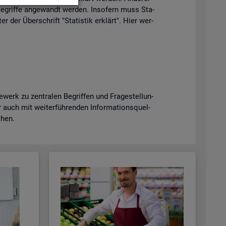
e­grif­fe an­ge­wandt wer­den. In­so­fern muss Sta­
er der Über­schrift "Sta­tis­tik er­klärt". Hier wer­
erk zu zen­tra­len Be­grif­fen und Fra­ge­stel­lun­
uch mit wei­ter­füh­ren­den In­for­ma­ti­ons­quel­
­chen.