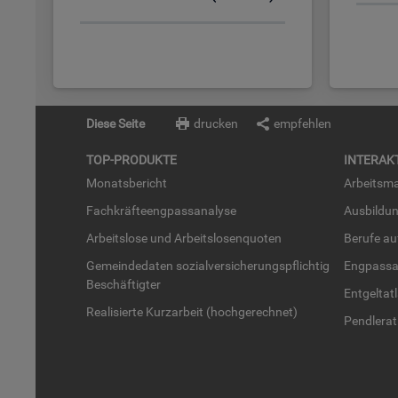
Diese Seite
drucken
empfehlen
TOP-PRO­DUK­TE
IN­TER­AK­
Mo­nats­be­richt
Ar­beits­ma
Fach­kräf­te­eng­pass­ana­ly­se
Aus­bil­du
Ar­beits­lo­se und Ar­beits­lo­sen­quo­ten
Be­ru­fe a
Ge­mein­de­da­ten so­zi­al­ver­si­che­rungs­pflich­tig
Eng­pass­a
Be­schäf­tig­ter
Ent­gel­t­at
Rea­li­sier­te Kurz­ar­beit (hoch­ge­rech­net)
Pend­ler­at