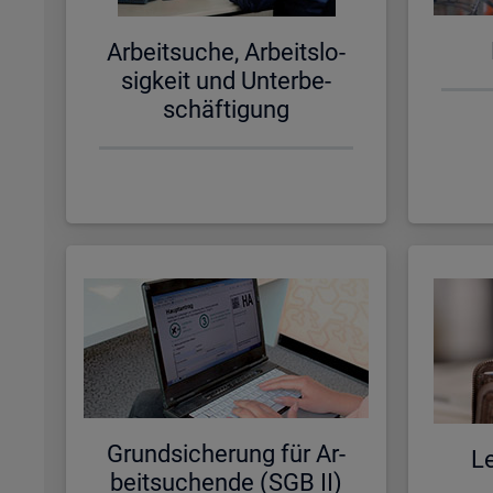
Ar­beit­su­che, Ar­beits­lo­
sig­keit und Un­ter­be­
schäf­ti­gung
Grund­si­che­rung für Ar­
Le
beit­su­chen­de (SGB II)