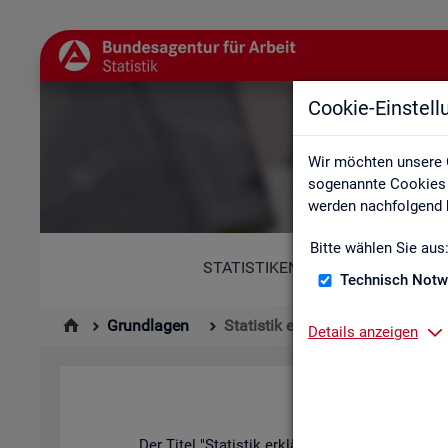
Cookie-Einstel
Wir möchten unsere 
sogenannte Cookies e
werden nachfolgend b
Bitte wählen Sie aus
STATISTIKEN
Technisch Notw
Grundlagen
Statistik erklärt
Details anzeigen
Der Titel "Sta­tis­tik er­klärt" kann in zwei­er­lei W