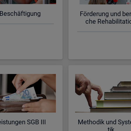
Be­schäf­ti­gung
För­de­rung und be­ru
che Re­ha­bi­li­ta­ti
is­tun­gen SGB III
Me­tho­dik und Sys­t
tik