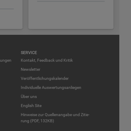
SER­VICE
run­gen
Kon­takt, Feed­back und Kri­tik
News­let­ter
Ver­öf­fent­li­chungs­ka­len­der
In­di­vi­du­el­le Aus­wer­tungs­an­lie­gen
Über uns
English Site
Hin­wei­se zur Quel­len­an­ga­be und Zi­tie­
rung (PDF, 132KB)