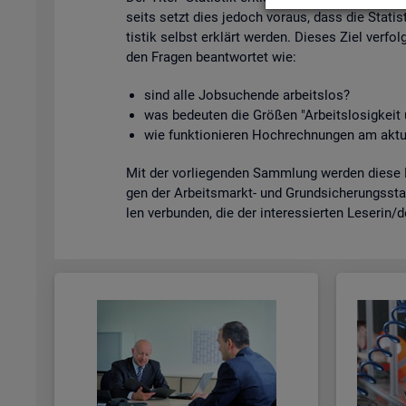
seits setzt dies je­doch vor­aus, dass die Sta­tis­
tis­tik selbst er­klärt wer­den. Die­ses Ziel ver­fol
den Fra­gen be­ant­wor­tet wie:
sind alle Job­su­chen­de ar­beits­los?
was be­deu­ten die Grö­ßen "Ar­beits­lo­sig­kei
wie funk­tio­nie­ren Hoch­rech­nun­gen am ak­tu
Mit der vor­lie­gen­den Samm­lung wer­den diese Bei
gen der Ar­beits­markt- und Grund­si­che­rungs­sta­
len ver­bun­den, die der in­ter­es­sier­ten Le­se­rin/