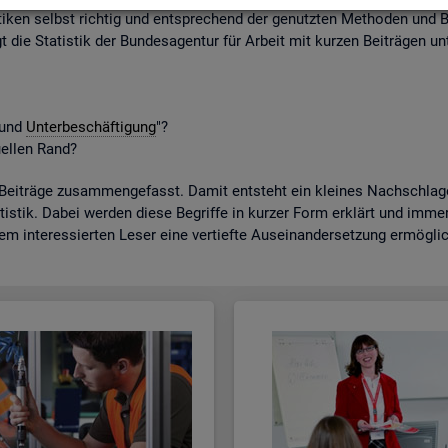
ti­ken selbst rich­tig und ent­spre­chend der ge­nutz­ten Me­tho­den und B
gt die Sta­tis­tik der Bun­des­agen­tur für Ar­beit mit kur­zen Bei­trä­gen unt
t und
Un­ter­be­schäf­ti­gung
"?
­el­len Rand?
­trä­ge zu­sam­men­ge­fasst. Damit ent­steht ein klei­nes Nach­schla­ge­w
tis­tik. Dabei wer­den diese Be­grif­fe in kur­zer Form er­klärt und immer a
dem in­ter­es­sier­ten Leser eine ver­tief­te Aus­ein­an­der­set­zung er­mög­li