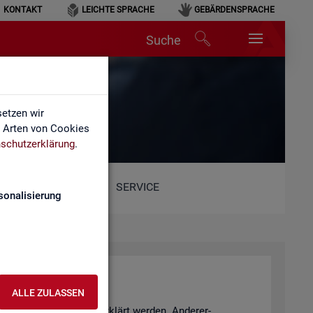
KONTAKT
LEICHTE SPRACHE
GEBÄRDENSPRACHE
Suche
etzen wir
e Arten von Cookies
schutzerklärung
.
SERVICE
sonalisierung
ALLE ZULASSEN
­tio­nen Sach­ver­hal­te er­klärt wer­den. An­de­rer­