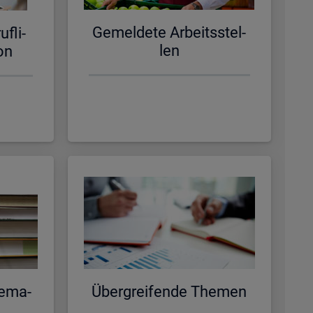
Ge­mel­de­te Ar­beits­stel­
f­li­
len
­on
e­ma­
Über­grei­fen­de The­men