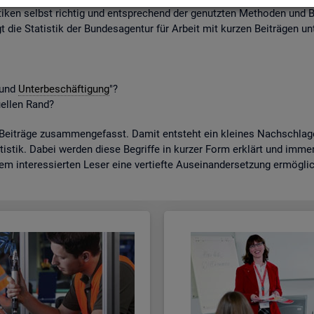
ti­ken selbst rich­tig und ent­spre­chend der ge­nutz­ten Me­tho­den und B
gt die Sta­tis­tik der Bun­des­agen­tur für Ar­beit mit kur­zen Bei­trä­gen unt
t und
Un­ter­be­schäf­ti­gung
"?
­el­len Rand?
­trä­ge zu­sam­men­ge­fasst. Damit ent­steht ein klei­nes Nach­schla­ge­w
tis­tik. Dabei wer­den diese Be­grif­fe in kur­zer Form er­klärt und immer a
dem in­ter­es­sier­ten Leser eine ver­tief­te Aus­ein­an­der­set­zung er­mög­li