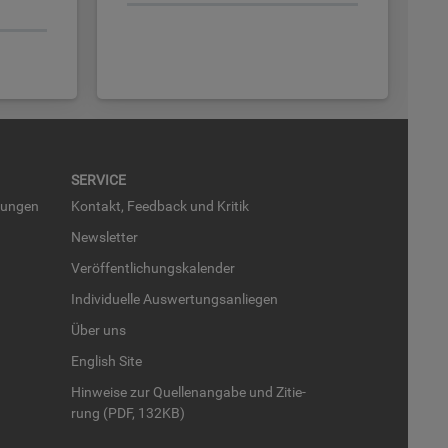
SER­VICE
run­gen
Kon­takt, Feed­back und Kri­tik
News­let­ter
Ver­öf­fent­li­chungs­ka­len­der
In­di­vi­du­el­le Aus­wer­tungs­an­lie­gen
Über uns
English Site
Hin­wei­se zur Quel­len­an­ga­be und Zi­tie­
rung (PDF, 132KB)