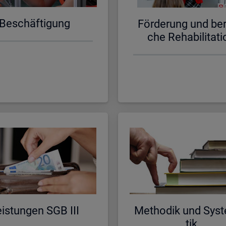
Be­schäf­ti­gung
För­de­rung und be­ru
che Re­ha­bi­li­ta­ti
is­tun­gen SGB III
Me­tho­dik und Sys­t
tik