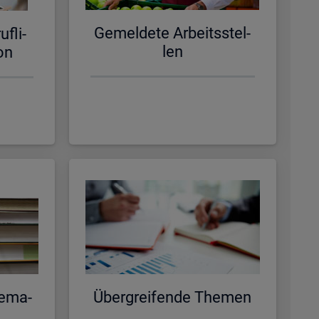
Ge­mel­de­te Ar­beits­stel­
f­li­
len
­on
e­ma­
Über­grei­fen­de The­men