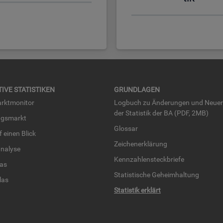
TI­VE STA­TIS­TI­KEN
GRUND­LA­GEN
rkt­mo­ni­tor
Log­buch zu Än­de­run­gen und Neue­
der Sta­tis­tik der BA (PDF, 2MB)
ngs­markt
Glos­sar
uf einen Blick
Zei­chen­er­klä­rung
na­ly­se
Kenn­zah­len­steck­brie­fe
­las
Sta­tis­ti­sche Ge­heim­hal­tung
­las
Sta­tis­tik er­klärt