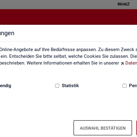
INHALT
lungen
Statistik erklärt
Online-Angebote auf Ihre Bedürfnisse anpassen. Zu diesem Zweck s
in. Entscheiden Sie bitte selbst, welche Cookies Sie zulassen. Di
eschrieben. Weitere Informationen erhalten Sie in unserer
Daten
:
GRUNDLAGEN
endig
Statistik
Per
Sta­tis­tik er­klärt
AUSWAHL BESTÄTIGEN
eise ver­stan­den wer­den. Ei­ner­seits kön­nen mit sta­tis­ti­schen In­for­ma