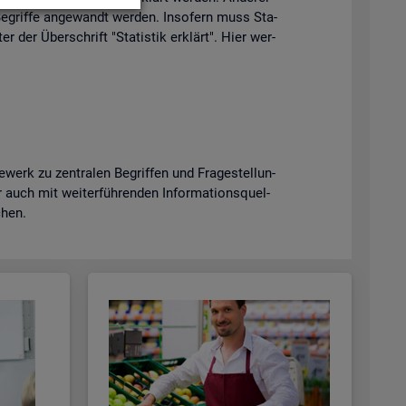
e­grif­fe an­ge­wandt wer­den. In­so­fern muss Sta­
er der Über­schrift "Sta­tis­tik er­klärt". Hier wer­
erk zu zen­tra­len Be­grif­fen und Fra­ge­stel­lun­
uch mit wei­ter­füh­ren­den In­for­ma­ti­ons­quel­
­chen.