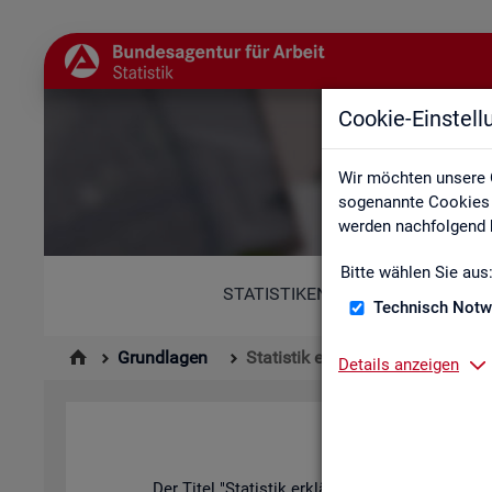
Cookie-Einstel
Wir möchten unsere 
sogenannte Cookies e
werden nachfolgend b
Bitte wählen Sie aus
STATISTIKEN
Technisch Notw
Grundlagen
Statistik erklärt
Details anzeigen
Der Titel "Sta­tis­tik er­klärt" kann in zwei­er­lei W