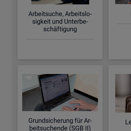
Ar­beit­su­che, Ar­beits­lo­
sig­keit und Un­ter­be­
schäf­ti­gung
Grund­si­che­rung für Ar­
Le
beit­su­chen­de (SGB II)