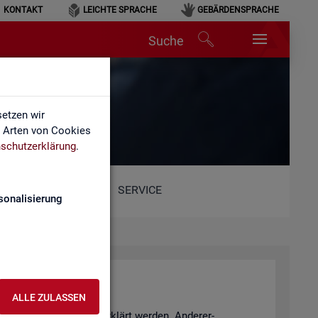
KONTAKT
LEICHTE SPRACHE
GEBÄRDENSPRACHE
Suche
etzen wir
e Arten von Cookies
schutzerklärung
.
SERVICE
sonalisierung
ALLE ZULASSEN
­tio­nen Sach­ver­hal­te er­klärt wer­den. An­de­rer­