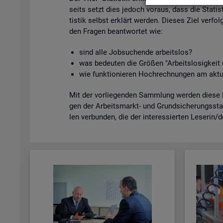
seits setzt dies je­doch vor­aus, dass die Sta­tis­
tis­tik selbst er­klärt wer­den. Die­ses Ziel ver­fol
den Fra­gen be­ant­wor­tet wie:
sind alle Job­su­chen­de ar­beits­los?
was be­deu­ten die Grö­ßen "Ar­beits­lo­sig­kei
wie funk­tio­nie­ren Hoch­rech­nun­gen am ak­tu
Mit der vor­lie­gen­den Samm­lung wer­den diese Bei
gen der Ar­beits­markt- und Grund­si­che­rungs­sta­
len ver­bun­den, die der in­ter­es­sier­ten Le­se­rin/