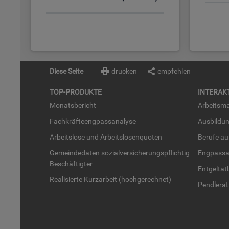
Diese Seite
drucken
empfehlen
TOP-PRO­DUK­TE
IN­TER­AK­
Mo­nats­be­richt
Ar­beits­ma
Fach­kräf­te­eng­pass­ana­ly­se
Aus­bil­du
Ar­beits­lo­se und Ar­beits­lo­sen­quo­ten
Be­ru­fe a
Ge­mein­de­da­ten so­zi­al­ver­si­che­rungs­pflich­tig
Eng­pass­a
Be­schäf­tig­ter
Ent­gel­t­at
Rea­li­sier­te Kurz­ar­beit (hoch­ge­rech­net)
Pend­ler­at