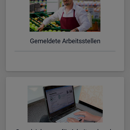
Ge­mel­de­te Ar­beits­stel­len