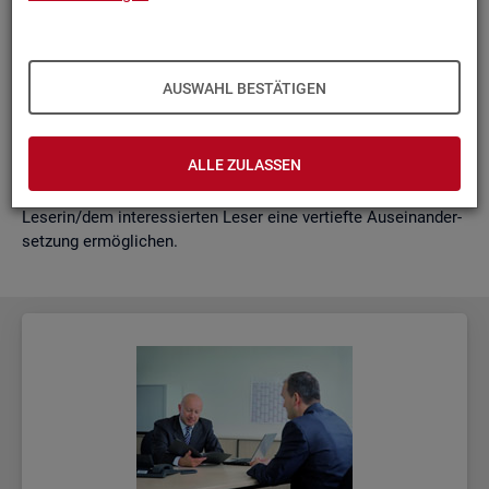
schäf­ti­gung
"?
wie funk­tio­nie­ren Hoch­rech­nun­gen am ak­tu­el­len Rand?
Mit der vor­lie­gen­den Samm­lung wer­den diese Bei­trä­ge zu­
AUSWAHL BESTÄTIGEN
sam­men­ge­fasst. Damit ent­steht ein klei­nes Nach­schla­ge­
werk zu zen­tra­len Be­grif­fen und Fra­ge­stel­lun­gen der Ar­beits­
markt- und Grund­si­che­rungs­sta­tis­tik. Dabei wer­den diese Be­
ALLE ZULASSEN
grif­fe in kur­zer Form er­klärt und immer auch mit wei­ter­füh­
ren­den In­for­ma­ti­ons­quel­len ver­bun­den, die der in­ter­es­sier­ten
Le­se­rin/dem in­ter­es­sier­ten Leser eine ver­tief­te Aus­ein­an­der­
set­zung er­mög­li­chen.