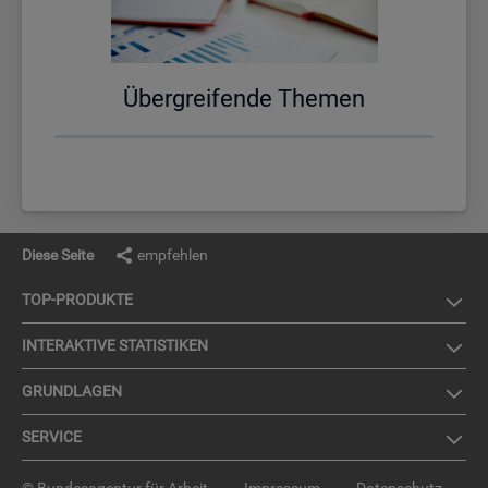
Über­grei­fen­de The­men
Diese Seite
empfehlen
TOP-PRO­DUK­TE
IN­TER­AK­TI­VE STA­TIS­TI­KEN
GRUND­LA­GEN
SER­VICE
© Bundesagentur für Arbeit
Impressum
Datenschutz