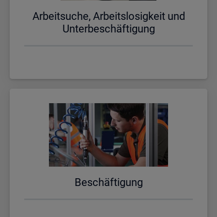
Ar­beit­su­che, Ar­beits­lo­sig­keit und
Un­ter­be­schäf­ti­gung
Be­schäf­ti­gung