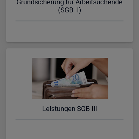
Grund­si­che­rung für Ar­beit­su­chen­de
(SGB II)
Leis­tun­gen SGB III