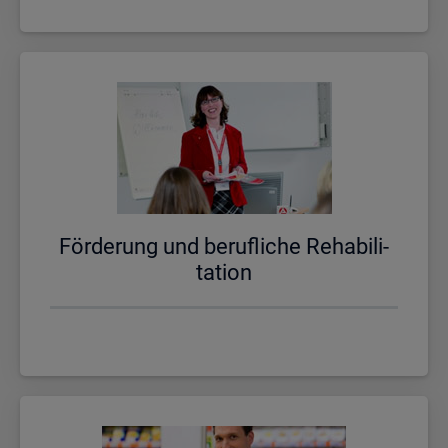
För­de­rung und be­ruf­li­che Re­ha­bi­li­
ta­ti­on