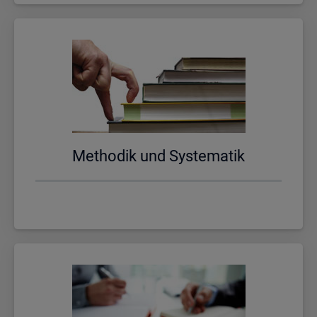
Me­tho­dik und Sys­te­ma­tik