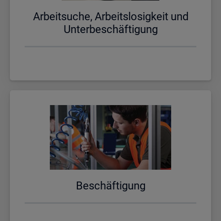
Ar­beit­su­che, Ar­beits­lo­sig­keit und
Un­ter­be­schäf­ti­gung
Be­schäf­ti­gung