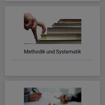
Me­tho­dik und Sys­te­ma­tik