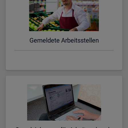
Ge­mel­de­te Ar­beits­stel­len