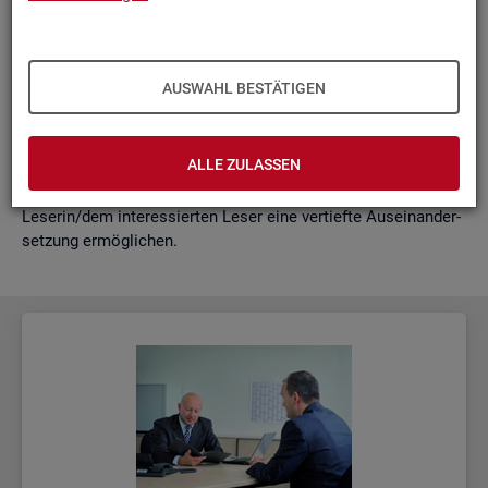
schäf­ti­gung
"?
wie funk­tio­nie­ren Hoch­rech­nun­gen am ak­tu­el­len Rand?
Mit der vor­lie­gen­den Samm­lung wer­den diese Bei­trä­ge zu­
AUSWAHL BESTÄTIGEN
sam­men­ge­fasst. Damit ent­steht ein klei­nes Nach­schla­ge­
werk zu zen­tra­len Be­grif­fen und Fra­ge­stel­lun­gen der Ar­beits­
markt- und Grund­si­che­rungs­sta­tis­tik. Dabei wer­den diese Be­
ALLE ZULASSEN
grif­fe in kur­zer Form er­klärt und immer auch mit wei­ter­füh­
ren­den In­for­ma­ti­ons­quel­len ver­bun­den, die der in­ter­es­sier­ten
Le­se­rin/dem in­ter­es­sier­ten Leser eine ver­tief­te Aus­ein­an­der­
set­zung er­mög­li­chen.