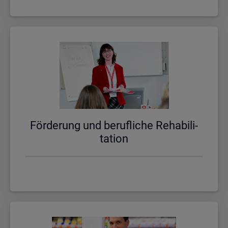
För­de­rung und be­ruf­li­che Re­ha­bi­li­
ta­ti­on