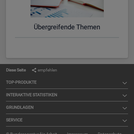
Über­grei­fen­de The­men
Diese Seite
empfehlen
TOP-PRO­DUK­TE
IN­TER­AK­TI­VE STA­TIS­TI­KEN
GRUND­LA­GEN
SER­VICE
© Bundesagentur für Arbeit
Impressum
Datenschutz