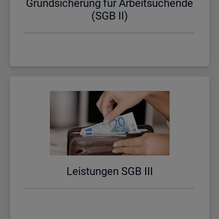
Grund­si­che­rung für Ar­beit­su­chen­de
(SGB II)
Leis­tun­gen SGB III