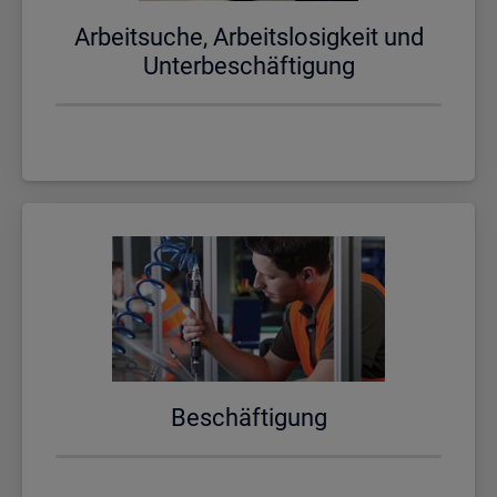
Ar­beit­su­che, Ar­beits­lo­sig­keit und
Un­ter­be­schäf­ti­gung
Be­schäf­ti­gung