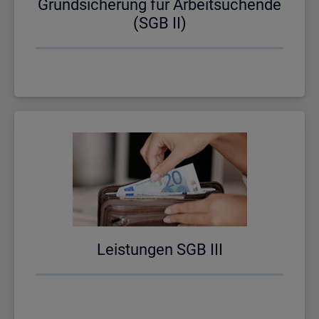
Grund­si­che­rung für Ar­beit­su­chen­de
(SGB II)
Leis­tun­gen SGB III