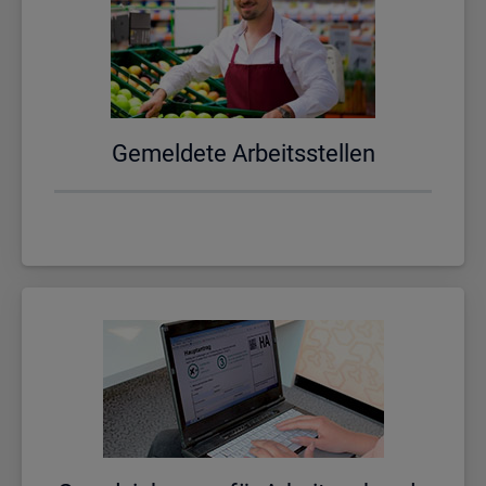
Ge­mel­de­te Ar­beits­stel­len