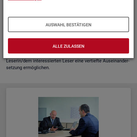
schäf­ti­gung
"?
wie funk­tio­nie­ren Hoch­rech­nun­gen am ak­tu­el­len Rand?
Mit der vor­lie­gen­den Samm­lung wer­den diese Bei­trä­ge zu­
AUSWAHL BESTÄTIGEN
sam­men­ge­fasst. Damit ent­steht ein klei­nes Nach­schla­ge­
werk zu zen­tra­len Be­grif­fen und Fra­ge­stel­lun­gen der Ar­beits­
markt- und Grund­si­che­rungs­sta­tis­tik. Dabei wer­den diese Be­
ALLE ZULASSEN
grif­fe in kur­zer Form er­klärt und immer auch mit wei­ter­füh­
ren­den In­for­ma­ti­ons­quel­len ver­bun­den, die der in­ter­es­sier­ten
Le­se­rin/dem in­ter­es­sier­ten Leser eine ver­tief­te Aus­ein­an­der­
set­zung er­mög­li­chen.