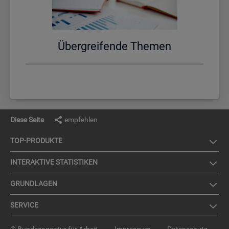
Über­grei­fen­de The­men
Diese Seite
empfehlen
TOP-PRO­DUK­TE
IN­TER­AK­TI­VE STA­TIS­TI­KEN
GRUND­LA­GEN
SER­VICE
© Bundesagentur für Arbeit
Impressum
Datenschutz