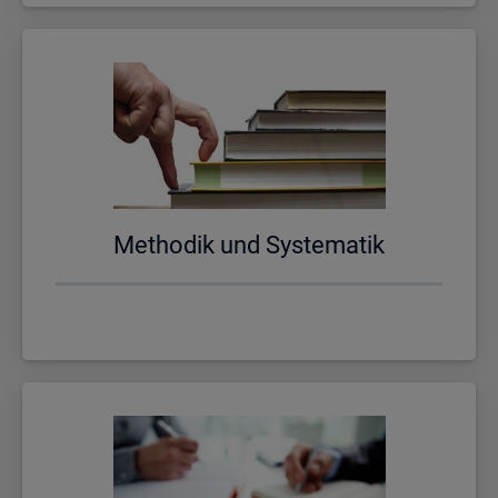
Me­tho­dik und Sys­te­ma­tik