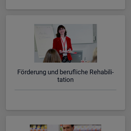
För­de­rung und be­ruf­li­che Re­ha­bi­li­
ta­ti­on