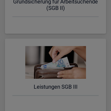
Grund­si­che­rung für Ar­beit­su­chen­de
(SGB II)
Leis­tun­gen SGB III