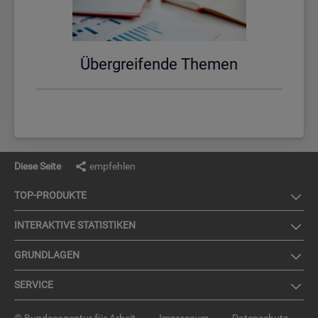
Über­grei­fen­de The­men
Diese Seite
empfehlen
TOP-PRO­DUK­TE
IN­TER­AK­TI­VE STA­TIS­TI­KEN
GRUND­LA­GEN
SER­VICE
© Bundesagentur für Arbeit
Impressum
Datenschutz