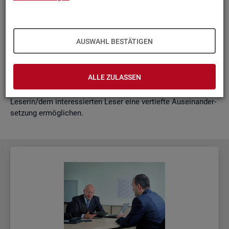
schäf­ti­gung
"?
wie funk­tio­nie­ren Hoch­rech­nun­gen am ak­tu­el­len Rand?
Mit der vor­lie­gen­den Samm­lung wer­den diese Bei­trä­ge zu­
AUSWAHL BESTÄTIGEN
sam­men­ge­fasst. Damit ent­steht ein klei­nes Nach­schla­ge­
werk zu zen­tra­len Be­grif­fen und Fra­ge­stel­lun­gen der Ar­beits­
markt- und Grund­si­che­rungs­sta­tis­tik. Dabei wer­den diese Be­
ALLE ZULASSEN
grif­fe in kur­zer Form er­klärt und immer auch mit wei­ter­füh­
ren­den In­for­ma­ti­ons­quel­len ver­bun­den, die der in­ter­es­sier­ten
Le­se­rin/dem in­ter­es­sier­ten Leser eine ver­tief­te Aus­ein­an­der­
set­zung er­mög­li­chen.