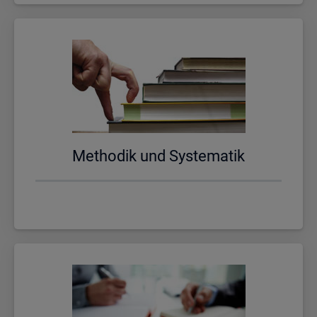
Me­tho­dik und Sys­te­ma­tik