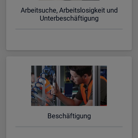
Ar­beit­su­che, Ar­beits­lo­sig­keit und
Un­ter­be­schäf­ti­gung
Be­schäf­ti­gung