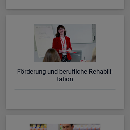
För­de­rung und be­ruf­li­che Re­ha­bi­li­
ta­ti­on