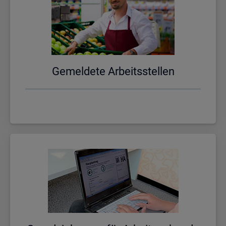
Ge­mel­de­te Ar­beits­stel­len