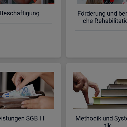
Be­schäf­ti­gung
För­de­rung und be­ru
che Re­ha­bi­li­ta­ti
is­tun­gen SGB III
Me­tho­dik und Sys­t
tik