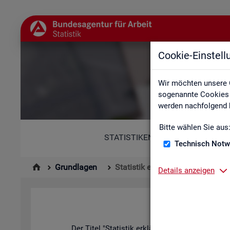
Cookie-Einstel
Wir möchten unsere 
sogenannte Cookies e
werden nachfolgend b
Bitte wählen Sie aus
STATISTIKEN
Technisch Notw
Grundlagen
Statistik erklärt
Details anzeigen
Der Titel "Sta­tis­tik er­klärt" kann in zwei­er­lei W