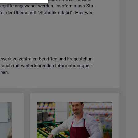
e­grif­fe an­ge­wandt wer­den. In­so­fern muss Sta­
er der Über­schrift "Sta­tis­tik er­klärt". Hier wer­
erk zu zen­tra­len Be­grif­fen und Fra­ge­stel­lun­
uch mit wei­ter­füh­ren­den In­for­ma­ti­ons­quel­
­chen.