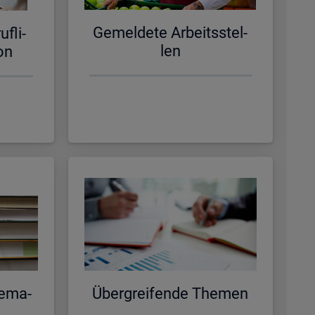
Ge­mel­de­te Ar­beits­stel­
f­li­
len
­on
e­ma­
Über­grei­fen­de The­men