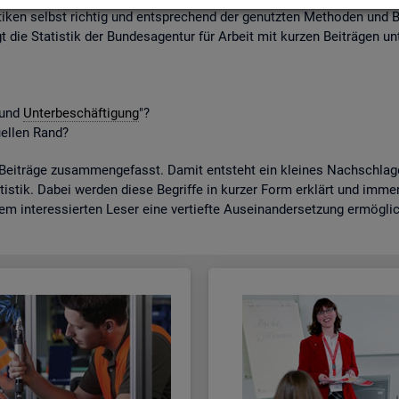
ti­ken selbst rich­tig und ent­spre­chend der ge­nutz­ten Me­tho­den und B
gt die Sta­tis­tik der Bun­des­agen­tur für Ar­beit mit kur­zen Bei­trä­gen unt
t und
Un­ter­be­schäf­ti­gung
"?
­el­len Rand?
­trä­ge zu­sam­men­ge­fasst. Damit ent­steht ein klei­nes Nach­schla­ge­w
tis­tik. Dabei wer­den diese Be­grif­fe in kur­zer Form er­klärt und immer a
dem in­ter­es­sier­ten Leser eine ver­tief­te Aus­ein­an­der­set­zung er­mög­li