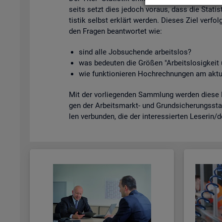
seits setzt dies je­doch vor­aus, dass die Sta­tis­
tis­tik selbst er­klärt wer­den. Die­ses Ziel ver­fol
den Fra­gen be­ant­wor­tet wie:
sind alle Job­su­chen­de ar­beits­los?
was be­deu­ten die Grö­ßen "Ar­beits­lo­sig­kei
wie funk­tio­nie­ren Hoch­rech­nun­gen am ak­tu
Mit der vor­lie­gen­den Samm­lung wer­den diese Bei
gen der Ar­beits­markt- und Grund­si­che­rungs­sta­
len ver­bun­den, die der in­ter­es­sier­ten Le­se­rin/