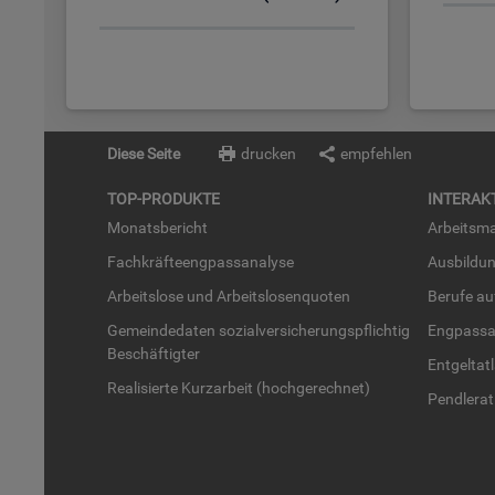
Diese Seite
drucken
empfehlen
TOP-PRO­DUK­TE
IN­TER­AK­
Mo­nats­be­richt
Ar­beits­ma
Fach­kräf­te­eng­pass­ana­ly­se
Aus­bil­du
Ar­beits­lo­se und Ar­beits­lo­sen­quo­ten
Be­ru­fe a
Ge­mein­de­da­ten so­zi­al­ver­si­che­rungs­pflich­tig
Eng­pass­a
Be­schäf­tig­ter
Ent­gel­t­at
Rea­li­sier­te Kurz­ar­beit (hoch­ge­rech­net)
Pend­ler­at