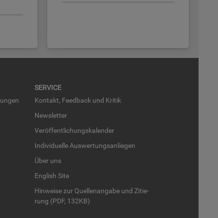
SER­VICE
run­gen
Kon­takt, Feed­back und Kri­tik
News­let­ter
Ver­öf­fent­li­chungs­ka­len­der
In­di­vi­du­el­le Aus­wer­tungs­an­lie­gen
Über uns
English Site
Hin­wei­se zur Quel­len­an­ga­be und Zi­tie­
rung (PDF, 132KB)