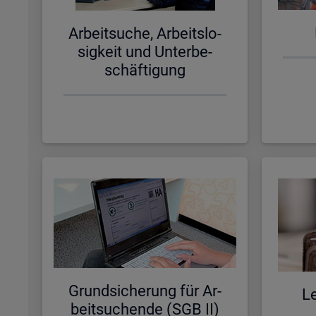
Ar­beit­su­che, Ar­beits­lo­
sig­keit und Un­ter­be­
schäf­ti­gung
Grund­si­che­rung für Ar­
Le
beit­su­chen­de (SGB II)