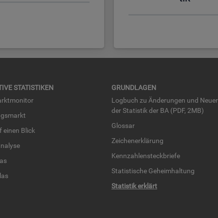
TI­VE STA­TIS­TI­KEN
GRUND­LA­GEN
rkt­mo­ni­tor
Log­buch zu Än­de­run­gen und Neue­
der Sta­tis­tik der BA (PDF, 2MB)
ngs­markt
Glos­sar
uf einen Blick
Zei­chen­er­klä­rung
na­ly­se
Kenn­zah­len­steck­brie­fe
­las
Sta­tis­ti­sche Ge­heim­hal­tung
­las
Sta­tis­tik er­klärt