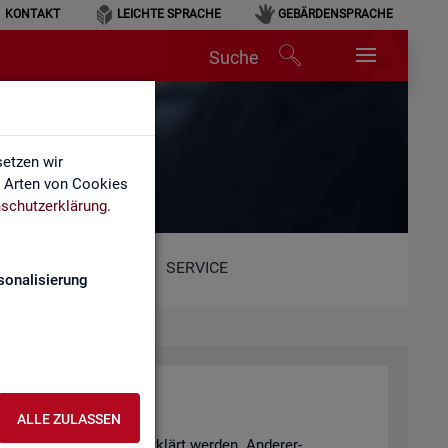
KONTAKT
LEICHTE SPRACHE
GEBÄRDENSPRACHE
Suche
etzen wir
e Arten von Cookies
schutzerklärung
.
SERVICE
sonalisierung
ALLE ZULASSEN
­tio­nen Sach­ver­hal­te er­klärt wer­den. An­de­rer­