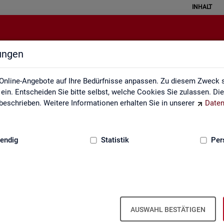
INHALT
lungen
Statistik erklärt
Online-Angebote auf Ihre Bedürfnisse anpassen. Zu diesem Zweck s
in. Entscheiden Sie bitte selbst, welche Cookies Sie zulassen. Di
eschrieben. Weitere Informationen erhalten Sie in unserer
Daten
:
GRUNDLAGEN
endig
Statistik
Per
Sta­tis­tik er­klärt
AUSWAHL BESTÄTIGEN
eise ver­stan­den wer­den. Ei­ner­seits kön­nen mit sta­tis­ti­schen In­for­ma