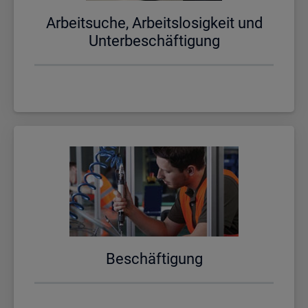
Ar­beit­su­che, Ar­beits­lo­sig­keit und
Un­ter­be­schäf­ti­gung
Be­schäf­ti­gung