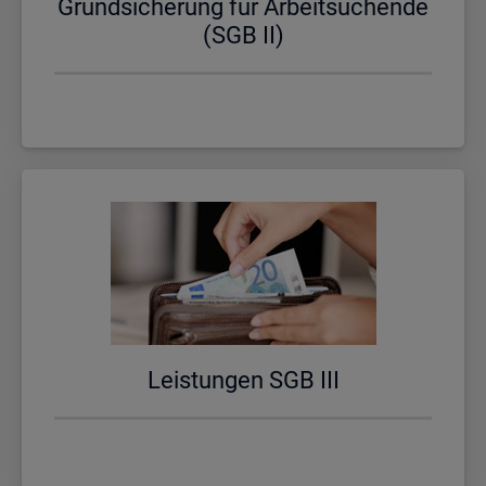
Grund­si­che­rung für Ar­beit­su­chen­de
(SGB II)
Leis­tun­gen SGB III