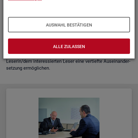
schäf­ti­gung
"?
wie funk­tio­nie­ren Hoch­rech­nun­gen am ak­tu­el­len Rand?
Mit der vor­lie­gen­den Samm­lung wer­den diese Bei­trä­ge zu­
AUSWAHL BESTÄTIGEN
sam­men­ge­fasst. Damit ent­steht ein klei­nes Nach­schla­ge­
werk zu zen­tra­len Be­grif­fen und Fra­ge­stel­lun­gen der Ar­beits­
markt- und Grund­si­che­rungs­sta­tis­tik. Dabei wer­den diese Be­
ALLE ZULASSEN
grif­fe in kur­zer Form er­klärt und immer auch mit wei­ter­füh­
ren­den In­for­ma­ti­ons­quel­len ver­bun­den, die der in­ter­es­sier­ten
Le­se­rin/dem in­ter­es­sier­ten Leser eine ver­tief­te Aus­ein­an­der­
set­zung er­mög­li­chen.