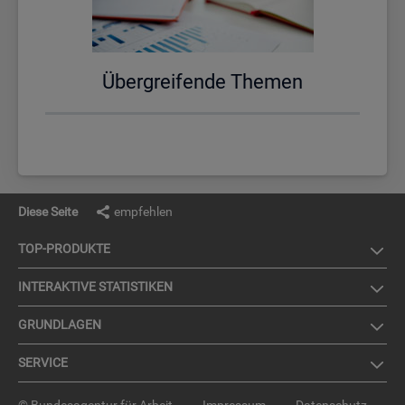
Über­grei­fen­de The­men
Diese Seite
empfehlen
TOP-PRO­DUK­TE
IN­TER­AK­TI­VE STA­TIS­TI­KEN
GRUND­LA­GEN
SER­VICE
© Bundesagentur für Arbeit
Impressum
Datenschutz