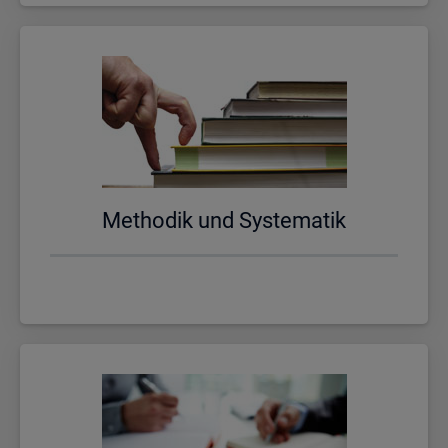
Me­tho­dik und Sys­te­ma­tik