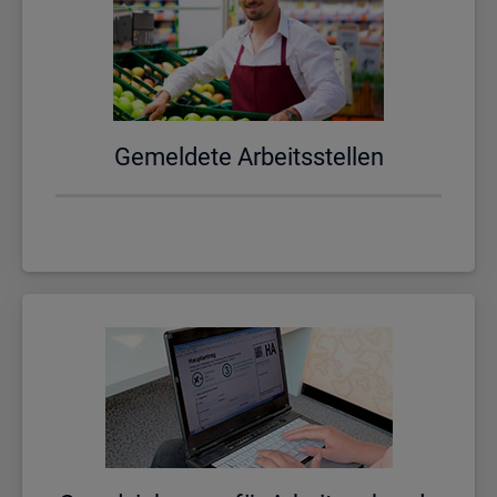
Ge­mel­de­te Ar­beits­stel­len