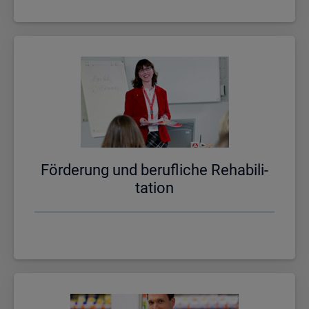
För­de­rung und be­ruf­li­che Re­ha­bi­li­
ta­ti­on