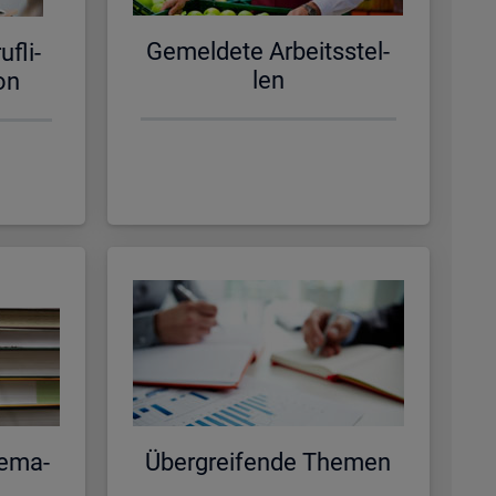
Ge­mel­de­te Ar­beits­stel­
f­li­
len
­on
e­ma­
Über­grei­fen­de The­men