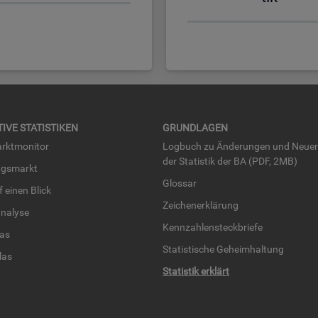
TI­VE STA­TIS­TI­KEN
GRUND­LA­GEN
rkt­mo­ni­tor
Log­buch zu Än­de­run­gen und Neue­
der Sta­tis­tik der BA (PDF, 2MB)
ngs­markt
Glos­sar
uf einen Blick
Zei­chen­er­klä­rung
na­ly­se
Kenn­zah­len­steck­brie­fe
­las
Sta­tis­ti­sche Ge­heim­hal­tung
­las
Sta­tis­tik er­klärt