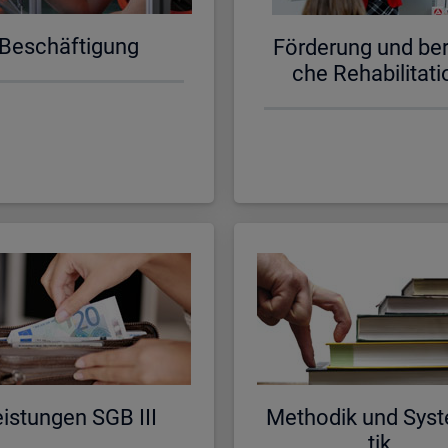
Be­schäf­ti­gung
För­de­rung und be­ru
che Re­ha­bi­li­ta­ti
is­tun­gen SGB III
Me­tho­dik und Sys­t
tik