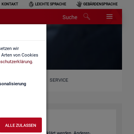
KONTAKT
LEICHTE SPRACHE
GEBÄRDENSPRACHE
Suche
etzen wir
e Arten von Cookies
schutzerklärung
.
SERVICE
sonalisierung
ALLE ZULASSEN
­tio­nen Sach­ver­hal­te er­klärt wer­den. An­de­rer­