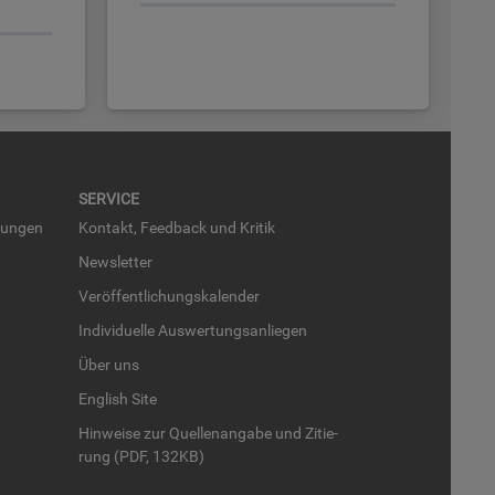
SER­VICE
run­gen
Kon­takt, Feed­back und Kri­tik
News­let­ter
Ver­öf­fent­li­chungs­ka­len­der
In­di­vi­du­el­le Aus­wer­tungs­an­lie­gen
Über uns
English Site
Hin­wei­se zur Quel­len­an­ga­be und Zi­tie­
rung (PDF, 132KB)