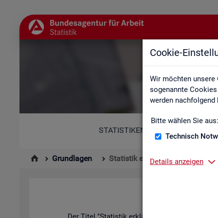
Cookie-Einstel
Wir möchten unsere 
sogenannte Cookies e
werden nachfolgend b
Bitte wählen Sie aus
STATISTIKEN
Technisch Notw
Grundlagen
Statistik erklärt
Details anzeigen
Der Titel "Sta­tis­tik er­klärt" kann in zwei­er­lei W