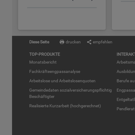
Diese Seite
drucken
empfehlen
TOP-PRO­DUK­TE
IN­TER­AK­
Mo­nats­be­richt
Ar­beits­ma
Fach­kräf­te­eng­pass­ana­ly­se
Aus­bil­du
Ar­beits­lo­se und Ar­beits­lo­sen­quo­ten
Be­ru­fe a
Ge­mein­de­da­ten so­zi­al­ver­si­che­rungs­pflich­tig
Eng­pass­a
Be­schäf­tig­ter
Ent­gel­t­at
Rea­li­sier­te Kurz­ar­beit (hoch­ge­rech­net)
Pend­ler­at