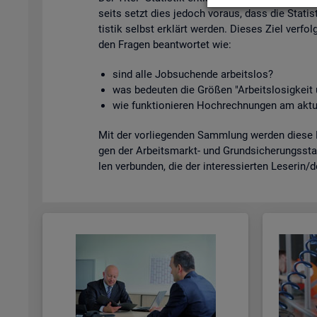
seits setzt dies je­doch vor­aus, dass die Sta­tis­
tis­tik selbst er­klärt wer­den. Die­ses Ziel ver­fol
den Fra­gen be­ant­wor­tet wie:
sind alle Job­su­chen­de ar­beits­los?
was be­deu­ten die Grö­ßen "Ar­beits­lo­sig­kei
wie funk­tio­nie­ren Hoch­rech­nun­gen am ak­tu
Mit der vor­lie­gen­den Samm­lung wer­den diese Bei
gen der Ar­beits­markt- und Grund­si­che­rungs­sta­
len ver­bun­den, die der in­ter­es­sier­ten Le­se­rin/