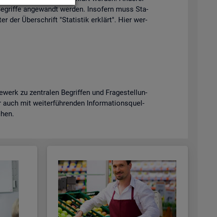
e­grif­fe an­ge­wandt wer­den. In­so­fern muss Sta­
er der Über­schrift "Sta­tis­tik er­klärt". Hier wer­
erk zu zen­tra­len Be­grif­fen und Fra­ge­stel­lun­
uch mit wei­ter­füh­ren­den In­for­ma­ti­ons­quel­
­chen.