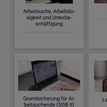
Ar­beit­su­che, Ar­beits­lo­
sig­keit und Un­ter­be­
schäf­ti­gung
Grund­si­che­rung für Ar­
Le
beit­su­chen­de (SGB II)