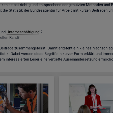
ti­ken selbst rich­tig und ent­spre­chend der ge­nutz­ten Me­tho­den und B
gt die Sta­tis­tik der Bun­des­agen­tur für Ar­beit mit kur­zen Bei­trä­gen unt
t und
Un­ter­be­schäf­ti­gung
"?
­el­len Rand?
­trä­ge zu­sam­men­ge­fasst. Damit ent­steht ein klei­nes Nach­schla­ge­w
tis­tik. Dabei wer­den diese Be­grif­fe in kur­zer Form er­klärt und immer a
dem in­ter­es­sier­ten Leser eine ver­tief­te Aus­ein­an­der­set­zung er­mög­li