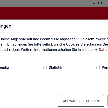
INHALT
lungen
Statistik erklärt
Online-Angebote auf Ihre Bedürfnisse anpassen. Zu diesem Zweck s
in. Entscheiden Sie bitte selbst, welche Cookies Sie zulassen. Di
eschrieben. Weitere Informationen erhalten Sie in unserer
Daten
:
GRUNDLAGEN
endig
Statistik
Per
Sta­tis­tik er­klärt
AUSWAHL BESTÄTIGEN
eise ver­stan­den wer­den. Ei­ner­seits kön­nen mit sta­tis­ti­schen In­for­ma