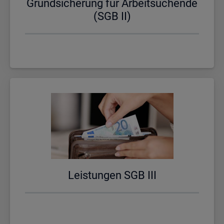
Grund­si­che­rung für Ar­beit­su­chen­de
(SGB II)
Leis­tun­gen SGB III