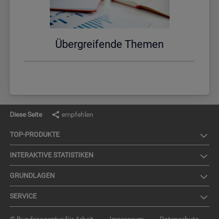
Über­grei­fen­de The­men
Diese Seite
empfehlen
TOP-PRO­DUK­TE
IN­TER­AK­TI­VE STA­TIS­TI­KEN
GRUND­LA­GEN
SER­VICE
© Bundesagentur für Arbeit
Impressum
Datenschutz