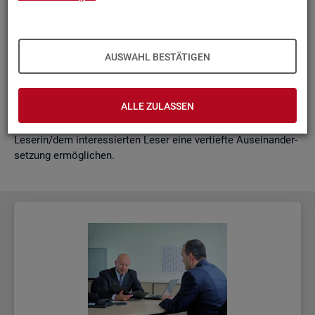
schäf­ti­gung
"?
wie funk­tio­nie­ren Hoch­rech­nun­gen am ak­tu­el­len Rand?
Mit der vor­lie­gen­den Samm­lung wer­den diese Bei­trä­ge zu­
AUSWAHL BESTÄTIGEN
sam­men­ge­fasst. Damit ent­steht ein klei­nes Nach­schla­ge­
werk zu zen­tra­len Be­grif­fen und Fra­ge­stel­lun­gen der Ar­beits­
markt- und Grund­si­che­rungs­sta­tis­tik. Dabei wer­den diese Be­
ALLE ZULASSEN
grif­fe in kur­zer Form er­klärt und immer auch mit wei­ter­füh­
ren­den In­for­ma­ti­ons­quel­len ver­bun­den, die der in­ter­es­sier­ten
Le­se­rin/dem in­ter­es­sier­ten Leser eine ver­tief­te Aus­ein­an­der­
set­zung er­mög­li­chen.