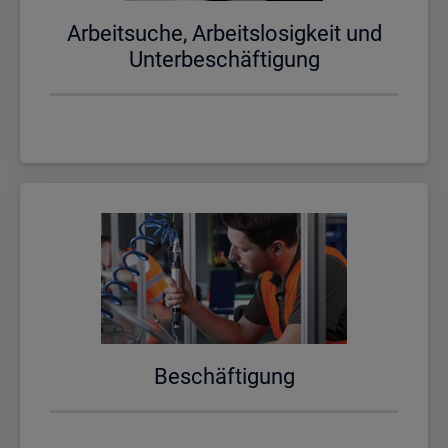
Ar­beit­su­che, Ar­beits­lo­sig­keit und
Un­ter­be­schäf­ti­gung
Be­schäf­ti­gung