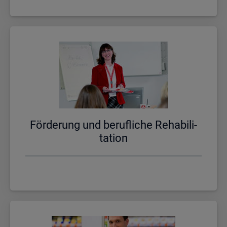
För­de­rung und be­ruf­li­che Re­ha­bi­li­
ta­ti­on