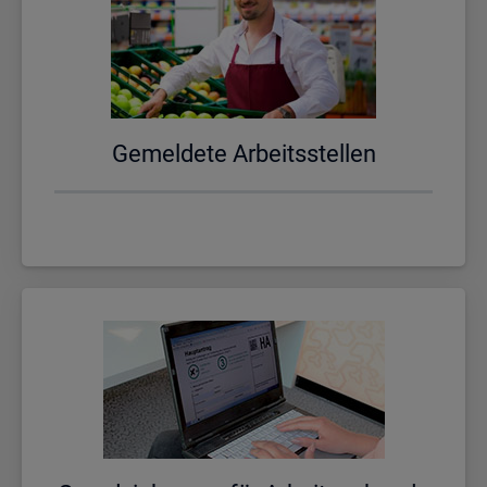
Ge­mel­de­te Ar­beits­stel­len