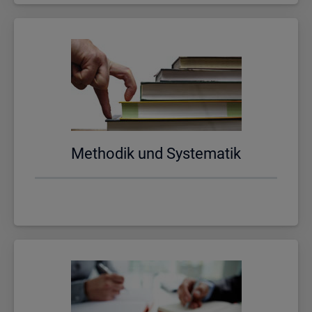
Me­tho­dik und Sys­te­ma­tik