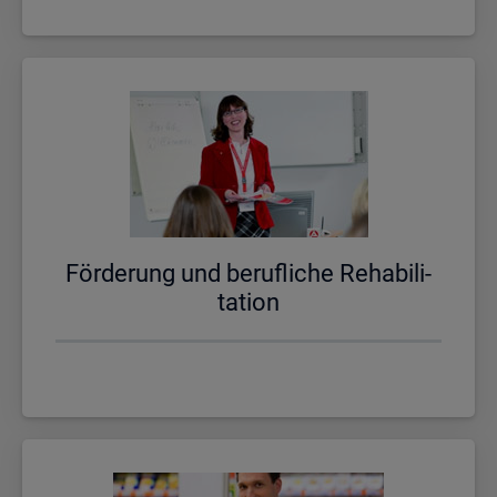
För­de­rung und be­ruf­li­che Re­ha­bi­li­
ta­ti­on