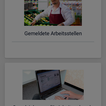
Ge­mel­de­te Ar­beits­stel­len