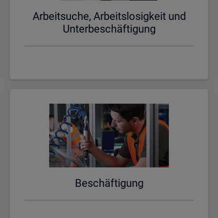
Ar­beit­su­che, Ar­beits­lo­sig­keit und
Un­ter­be­schäf­ti­gung
Be­schäf­ti­gung