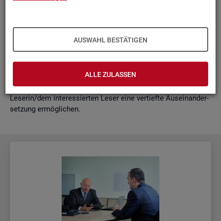
schäf­ti­gung
"?
wie funk­tio­nie­ren Hoch­rech­nun­gen am ak­tu­el­len Rand?
Mit der vor­lie­gen­den Samm­lung wer­den diese Bei­trä­ge zu­
AUSWAHL BESTÄTIGEN
sam­men­ge­fasst. Damit ent­steht ein klei­nes Nach­schla­ge­
werk zu zen­tra­len Be­grif­fen und Fra­ge­stel­lun­gen der Ar­beits­
markt- und Grund­si­che­rungs­sta­tis­tik. Dabei wer­den diese Be­
ALLE ZULASSEN
grif­fe in kur­zer Form er­klärt und immer auch mit wei­ter­füh­
ren­den In­for­ma­ti­ons­quel­len ver­bun­den, die der in­ter­es­sier­ten
Le­se­rin/dem in­ter­es­sier­ten Leser eine ver­tief­te Aus­ein­an­der­
set­zung er­mög­li­chen.