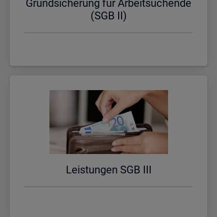
Grund­si­che­rung für Ar­beit­su­chen­de
(SGB II)
Leis­tun­gen SGB III