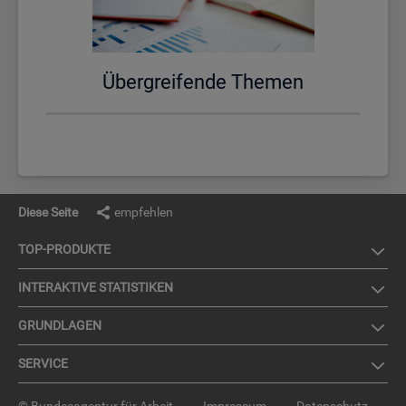
Über­grei­fen­de The­men
Diese Seite
empfehlen
TOP-PRO­DUK­TE
IN­TER­AK­TI­VE STA­TIS­TI­KEN
GRUND­LA­GEN
SER­VICE
© Bundesagentur für Arbeit
Impressum
Datenschutz