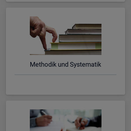
Me­tho­dik und Sys­te­ma­tik