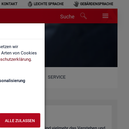
KONTAKT
LEICHTE SPRACHE
GEBÄRDENSPRACHE
Suche
hen
etzen wir
e Arten von Cookies
schutzerklärung
.
SERVICE
sonalisierung
n­ter­pre­tie­ren
ALLE ZULASSEN
 be­wusst ge­täuscht? Oder sind viel­mehr das Ver­ste­hen und