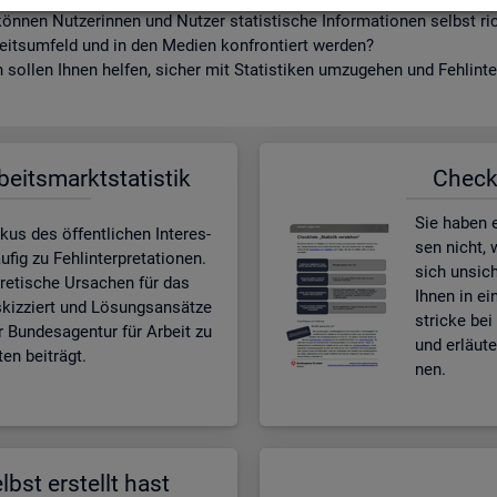
ön­nen Nut­ze­rin­nen und Nut­zer sta­tis­ti­sche In­for­ma­tio­nen selbst r
beits­um­feld und in den Me­di­en kon­fron­tiert wer­den?
sol­len Ihnen hel­fen, si­cher mit Sta­tis­ti­ken um­zu­ge­hen und Fehl­in­ter
­beits­markt­sta­tis­tik
Check­l
Sie haben ei
kus des öf­fent­li­chen In­ter­es­
sen nicht, w
ig zu Fehl­in­ter­pre­ta­tio­nen.
sich un­si­c
e­ti­sche Ur­sa­chen für das
Ihnen in ei
skiz­ziert und Lö­sungs­an­sät­ze
stri­cke bei 
r Bun­des­agen­tur für Ar­beit zu
und er­läu­
en bei­trägt.
nen.
lbst er­stellt hast