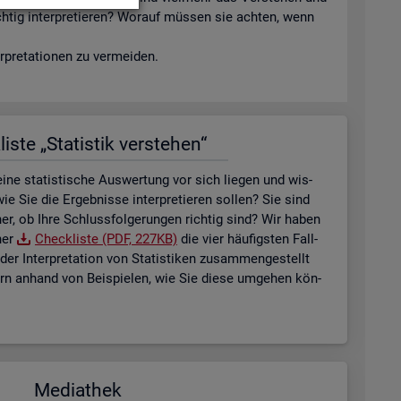
ich­tig in­ter­pre­tie­ren? Wor­auf müs­sen sie ach­ten, wenn
­pre­ta­tio­nen zu ver­mei­den.
is­te „Sta­tis­tik ver­ste­hen“
ne sta­tis­ti­sche Aus­wer­tung vor sich lie­gen und wis­
ie Sie die Er­geb­nis­se in­ter­pre­tie­ren sol­len? Sie sind
her, ob Ihre Schluss­fol­ge­run­gen rich­tig sind? Wir haben
ner
Check­lis­te (PDF, 227KB)
die vier häu­figs­ten Fall­
der In­ter­pre­ta­ti­on von Sta­tis­ti­ken zu­sam­men­ge­stellt
tern an­hand von Bei­spie­len, wie Sie diese um­ge­hen kön­
Me­dia­thek