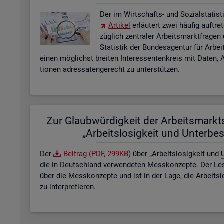
Der im Wirt­schafts- und So­zi­al­sta­tis­ti
Ar­ti­kel
er­läu­tert zwei häu­fig auf­tre
züg­lich zen­tra­ler Ar­beits­markt­fra­ge
Sta­tis­tik der Bun­des­agen­tur für Ar­b
einen mög­lichst brei­ten In­ter­es­sen­ten­kreis mit Daten, A
tio­nen adres­sa­ten­ge­recht zu un­ter­stüt­zen.
Zur Glaub­wür­dig­keit der Ar­beits­markt­s
„Ar­beits­lo­sig­keit und Un­ter­be­
Der
Bei­trag (PDF, 299KB)
über „Ar­beits­lo­sig­keit und
U
die in Deutsch­land ver­wen­de­ten Mess­kon­zep­te. Der Lese
über die Mess­kon­zep­te und ist in der Lage, die Ar­beits­l
zu in­ter­pre­tie­ren.