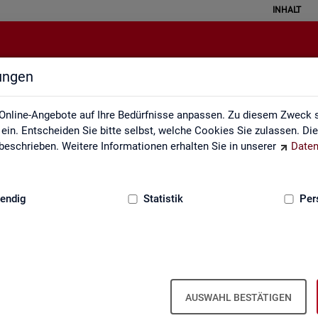
INHALT
lungen
atistical Literacy - Statistik verste
Online-Angebote auf Ihre Bedürfnisse anpassen. Zu diesem Zweck s
in. Entscheiden Sie bitte selbst, welche Cookies Sie zulassen. Di
eschrieben. Weitere Informationen erhalten Sie in unserer
Daten
:
GRUNDLAGEN
endig
Statistik
Per
erstehen
Li­te­r­acy - Sta­tis­tik ver­ste­hen und rich­tig i
AUSWAHL BESTÄTIGEN
 ver­schie­dens­ten Va­ria­tio­nen. Aber wird mit Sta­tis­tik wirk­lich oft