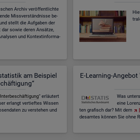
­schen Ar­chiv ver­öf­fent­lich­te
Hier
­ten­de Miss­ver­ständ­nis­se be­
tra
n und stellt die Auf­ga­ben der
eit dar sowie deren An­sät­ze,
na­ly­sen und Kon­text­in­for­ma­
ta­tis­tik am Bei­spiel
E-Lear­ning-An­ge­bot "
schäf­ti­gung“
n­ter­be­schäf­ti­gung
“ er­läu­tert
Was un­ter­
r er­langt ver­tief­tes Wis­sen
eine Lo­ren
o­sen­da­ten zu ver­ste­hen und
ten gra­fisch dar? Mit dem
des­am­tes kön­nen Sie ohne Re­g