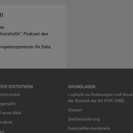
en
en
nstatistik“, Podcast des
ompetenzzentrum für Data
TI­VE STA­TIS­TI­KEN
GRUND­LA­GEN
rkt­mo­ni­tor
Log­buch zu Än­de­run­gen und Neue­
der Sta­tis­tik der BA (PDF, 2MB)
ngs­markt
Glos­sar
uf einen Blick
Zei­chen­er­klä­rung
na­ly­se
Kenn­zah­len­steck­brie­fe
­las