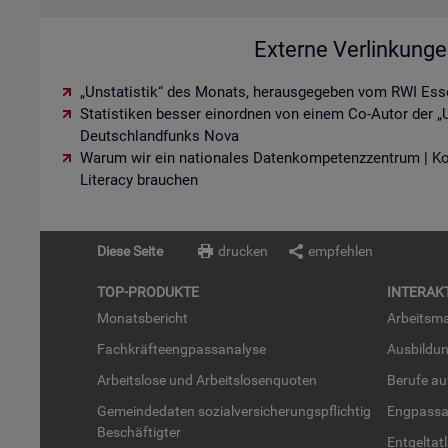
Externe Verlinkung
„Unstatistik“ des Monats, herausgegeben vom RWI Ess
Statistiken besser einordnen von einem Co-Autor der „U
Deutschlandfunks Nova
Warum wir ein nationales Datenkompetenzzentrum | K
Literacy brauchen
Diese Seite
drucken
empfehlen
TOP-PRO­DUK­TE
IN­TER­AK­
Mo­nats­be­richt
Ar­beits­ma
Fach­kräf­te­eng­pass­ana­ly­se
Aus­bil­du
Ar­beits­lo­se und Ar­beits­lo­sen­quo­ten
Be­ru­fe a
Ge­mein­de­da­ten so­zi­al­ver­si­che­rungs­pflich­tig
Eng­pass­a
Be­schäf­tig­ter
Ent­gel­t­at