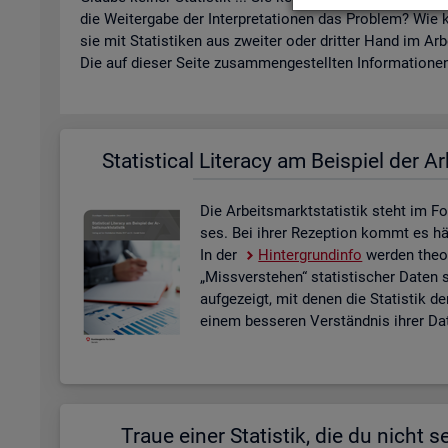
die Wei­ter­ga­be der In­ter­pre­ta­tio­nen das Pro­blem? Wie k
sie mit Sta­tis­ti­ken aus zwei­ter oder drit­ter Hand im Ar­
Die auf die­ser Seite zu­sam­men­ge­stell­ten In­for­ma­tio­nen 
Sta­ti­s­ti­cal Li­te­r­acy am Bei­spiel der Ar
Die Ar­beits­markt­sta­tis­tik steht im Fo
ses. Bei ihrer Re­zep­ti­on kommt es häu­f
In der
Hin­ter­grund­in­fo
wer­den theo­r
„Miss­ver­ste­hen“ sta­tis­ti­scher Daten 
auf­ge­zeigt, mit denen die Sta­tis­tik de
einem bes­se­ren Ver­ständ­nis ihrer Dat
Traue einer Sta­tis­tik, die du nicht se