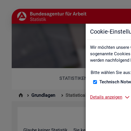
Cookie-Einstel
St
Wir möchten unsere 
sogenannte Cookies e
werden nachfolgend b
Bitte wählen Sie aus
STATISTIKEN
Technisch Notw
Grundlagen
Statistical Literacy - Statistik v
Details anzeigen
Sta­ti­s­ti­cal 
Glau­be kei­ner Sta­tis­tik ... Sie ken­nen die­sen Spruch in