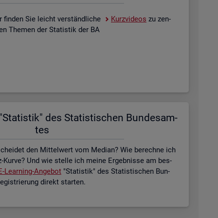
 fin­den Sie leicht ver­ständ­li­che
Kurz­vi­de­os
zu zen­
­len The­men der Sta­tis­tik der BA
Sta­tis­tik" des Sta­tis­ti­schen Bun­des­am­
tes
schei­det den Mit­tel­wert vom Me­di­an? Wie be­rech­ne ich
z-Kurve? Und wie stel­le ich meine Er­geb­nis­se am bes­
E-Lear­ning-An­ge­bot
"Sta­tis­tik" des Sta­tis­ti­schen Bun­
is­trie­rung di­rekt star­ten.