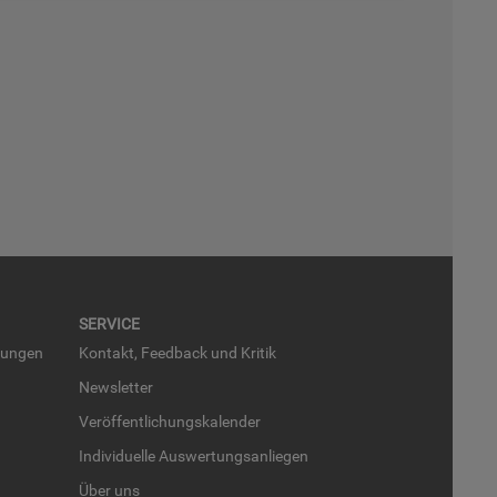
SER­VICE
run­gen
Kon­takt, Feed­back und Kri­tik
News­let­ter
Ver­öf­fent­li­chungs­ka­len­der
In­di­vi­du­el­le Aus­wer­tungs­an­lie­gen
Über uns