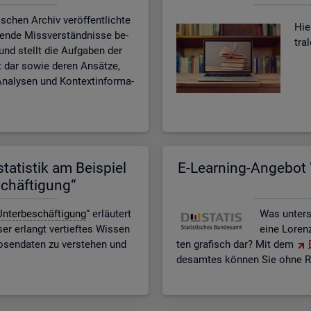
­schen Ar­chiv ver­öf­fent­lich­te
Hier
­ten­de Miss­ver­ständ­nis­se be­
tra
n und stellt die Auf­ga­ben der
eit dar sowie deren An­sät­ze,
na­ly­sen und Kon­text­in­for­ma­
ta­tis­tik am Bei­spiel
E-Lear­ning-An­ge­bot "
schäf­ti­gung“
n­ter­be­schäf­ti­gung
“ er­läu­tert
Was un­ter­
r er­langt ver­tief­tes Wis­sen
eine Lo­ren
o­sen­da­ten zu ver­ste­hen und
ten gra­fisch dar? Mit dem
des­am­tes kön­nen Sie ohne Re­g