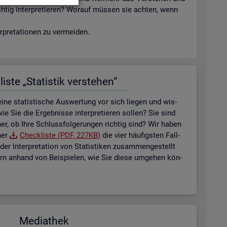
ich­tig in­ter­pre­tie­ren? Wor­auf müs­sen sie ach­ten, wenn
­pre­ta­tio­nen zu ver­mei­den.
is­te „Sta­tis­tik ver­ste­hen“
ne sta­tis­ti­sche Aus­wer­tung vor sich lie­gen und wis­
ie Sie die Er­geb­nis­se in­ter­pre­tie­ren sol­len? Sie sind
her, ob Ihre Schluss­fol­ge­run­gen rich­tig sind? Wir haben
ner
Check­lis­te (PDF, 227KB)
die vier häu­figs­ten Fall­
der In­ter­pre­ta­ti­on von Sta­tis­ti­ken zu­sam­men­ge­stellt
tern an­hand von Bei­spie­len, wie Sie diese um­ge­hen kön­
Me­dia­thek