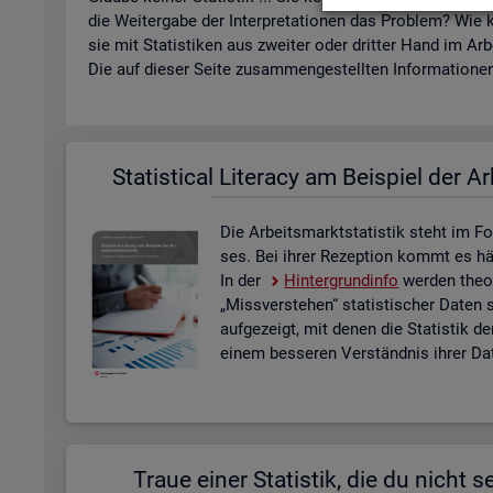
die Wei­ter­ga­be der In­ter­pre­ta­tio­nen das Pro­blem? Wie k
sie mit Sta­tis­ti­ken aus zwei­ter oder drit­ter Hand im Ar­
Die auf die­ser Seite zu­sam­men­ge­stell­ten In­for­ma­tio­nen 
Sta­ti­s­ti­cal Li­te­r­acy am Bei­spiel der Ar
Die Ar­beits­markt­sta­tis­tik steht im Fo
ses. Bei ihrer Re­zep­ti­on kommt es häu­f
In der
Hin­ter­grund­in­fo
wer­den theo­r
„Miss­ver­ste­hen“ sta­tis­ti­scher Daten 
auf­ge­zeigt, mit denen die Sta­tis­tik de
einem bes­se­ren Ver­ständ­nis ihrer Dat
Traue einer Sta­tis­tik, die du nicht se