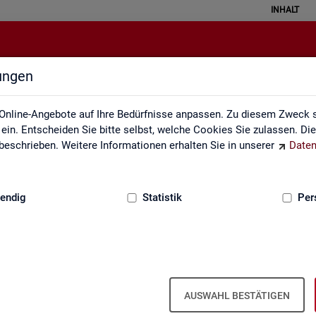
INHALT
lungen
atistical Literacy - Statistik verste
Online-Angebote auf Ihre Bedürfnisse anpassen. Zu diesem Zweck s
in. Entscheiden Sie bitte selbst, welche Cookies Sie zulassen. Di
eschrieben. Weitere Informationen erhalten Sie in unserer
Daten
:
GRUNDLAGEN
endig
Statistik
Per
erstehen
Li­te­r­acy - Sta­tis­tik ver­ste­hen und rich­tig i
AUSWAHL BESTÄTIGEN
 ver­schie­dens­ten Va­ria­tio­nen. Aber wird mit Sta­tis­tik wirk­lich oft