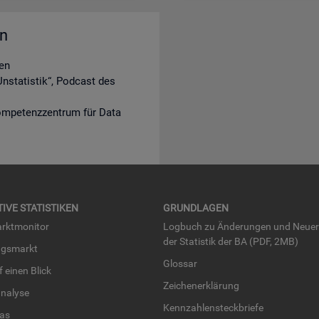
en
en
nstatistik“, Podcast des
ompetenzzentrum für Data
TI­VE STA­TIS­TI­KEN
GRUND­LA­GEN
rkt­mo­ni­tor
Log­buch zu Än­de­run­gen und Neue­
der Sta­tis­tik der BA (PDF, 2MB)
ngs­markt
Glos­sar
uf einen Blick
Zei­chen­er­klä­rung
na­ly­se
Kenn­zah­len­steck­brie­fe
­las