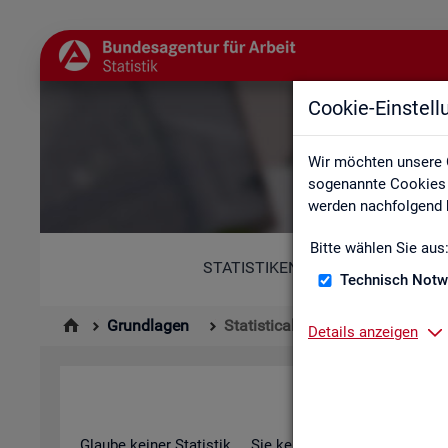
Cookie-Einstel
St
Wir möchten unsere 
sogenannte Cookies e
werden nachfolgend b
Bitte wählen Sie aus
STATISTIKEN
Technisch Notw
Grundlagen
Statistical Literacy - Statistik v
Details anzeigen
Sta­ti­s­ti­cal 
Glau­be kei­ner Sta­tis­tik ... Sie ken­nen die­sen Spruch in