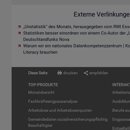
Externe Verlinkung
„Unstatistik“ des Monats, herausgegeben vom RWI Ess
Statistiken besser einordnen von einem Co-Autor der „U
Deutschlandfunks Nova
Warum wir ein nationales Datenkompetenzzentrum | K
Literacy brauchen
Diese Seite
drucken
empfehlen
TOP-PRO­DUK­TE
IN­TER­AK­
Mo­nats­be­richt
Ar­beits­ma
Fach­kräf­te­eng­pass­ana­ly­se
Aus­bil­du
Ar­beits­lo­se und Ar­beits­lo­sen­quo­ten
Be­ru­fe a
Ge­mein­de­da­ten so­zi­al­ver­si­che­rungs­pflich­tig
Eng­pass­a
Be­schäf­tig­ter
Ent­gel­t­at