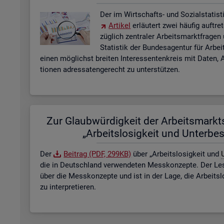
Der im Wirt­schafts- und So­zi­al­sta­tis­ti
Ar­ti­kel
er­läu­tert zwei häu­fig auf­tre
züg­lich zen­tra­ler Ar­beits­markt­fra­ge
Sta­tis­tik der Bun­des­agen­tur für Ar­b
einen mög­lichst brei­ten In­ter­es­sen­ten­kreis mit Daten, A
tio­nen adres­sa­ten­ge­recht zu un­ter­stüt­zen.
Zur Glaub­wür­dig­keit der Ar­beits­markt­s
„Ar­beits­lo­sig­keit und Un­ter­be­
Der
Bei­trag (PDF, 299KB)
über „Ar­beits­lo­sig­keit und
U
die in Deutsch­land ver­wen­de­ten Mess­kon­zep­te. Der Lese
über die Mess­kon­zep­te und ist in der Lage, die Ar­beits­l
zu in­ter­pre­tie­ren.