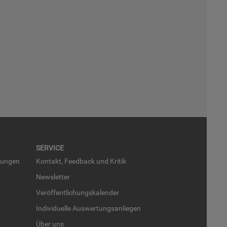
SER­VICE
run­gen
Kon­takt, Feed­back und Kri­tik
News­let­ter
Ver­öf­fent­li­chungs­ka­len­der
In­di­vi­du­el­le Aus­wer­tungs­an­lie­gen
Über uns