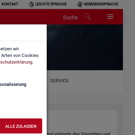
KONTAKT
LEICHTE SPRACHE
GEBÄRDENSPRACHE
Suche
hen
etzen wir
e Arten von Cookies
schutzerklärung
.
SERVICE
sonalisierung
n­ter­pre­tie­ren
ALLE ZULASSEN
 be­wusst ge­täuscht? Oder sind viel­mehr das Ver­ste­hen und