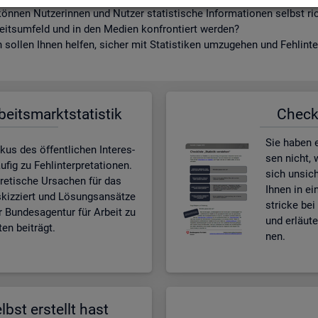
ön­nen Nut­ze­rin­nen und Nut­zer sta­tis­ti­sche In­for­ma­tio­nen selbst r
beits­um­feld und in den Me­di­en kon­fron­tiert wer­den?
sol­len Ihnen hel­fen, si­cher mit Sta­tis­ti­ken um­zu­ge­hen und Fehl­in­ter
­beits­markt­sta­tis­tik
Check­l
Sie haben ei
kus des öf­fent­li­chen In­ter­es­
sen nicht, w
ig zu Fehl­in­ter­pre­ta­tio­nen.
sich un­si­c
e­ti­sche Ur­sa­chen für das
Ihnen in ei
skiz­ziert und Lö­sungs­an­sät­ze
stri­cke bei 
r Bun­des­agen­tur für Ar­beit zu
und er­läu­
en bei­trägt.
nen.
lbst er­stellt hast