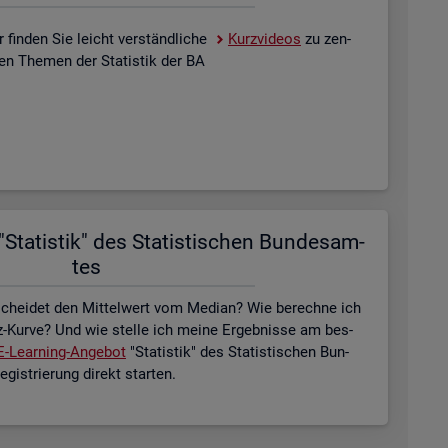
 fin­den Sie leicht ver­ständ­li­che
Kurz­vi­de­os
zu zen­
­len The­men der Sta­tis­tik der BA
Sta­tis­tik" des Sta­tis­ti­schen Bun­des­am­
tes
schei­det den Mit­tel­wert vom Me­di­an? Wie be­rech­ne ich
z-Kurve? Und wie stel­le ich meine Er­geb­nis­se am bes­
E-Lear­ning-An­ge­bot
"Sta­tis­tik" des Sta­tis­ti­schen Bun­
is­trie­rung di­rekt star­ten.