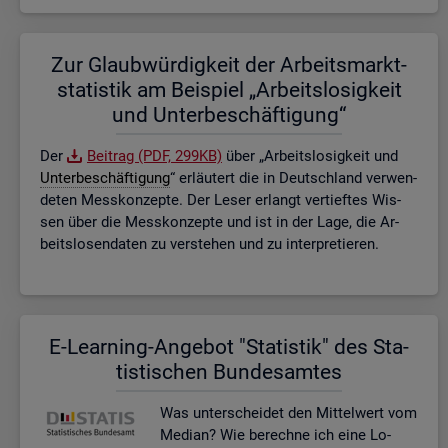
Zur Glaub­wür­dig­keit der Ar­beits­markt­
sta­tis­tik am Bei­spiel „Ar­beits­lo­sig­keit
und Un­ter­be­schäf­ti­gung“
Der
Bei­trag (PDF, 299KB)
über „Ar­beits­lo­sig­keit und
Un­ter­be­schäf­ti­gung
“ er­läu­tert die in Deutsch­land ver­wen­
de­ten Mess­kon­zep­te. Der Leser er­langt ver­tief­tes Wis­
sen über die Mess­kon­zep­te und ist in der Lage, die Ar­
beits­lo­sen­da­ten zu ver­ste­hen und zu in­ter­pre­tie­ren.
E-Lear­ning-An­ge­bot "Sta­tis­tik" des Sta­
tis­ti­schen Bun­des­am­tes
Was un­ter­schei­det den Mit­tel­wert vom
Me­di­an? Wie be­rech­ne ich eine Lo­