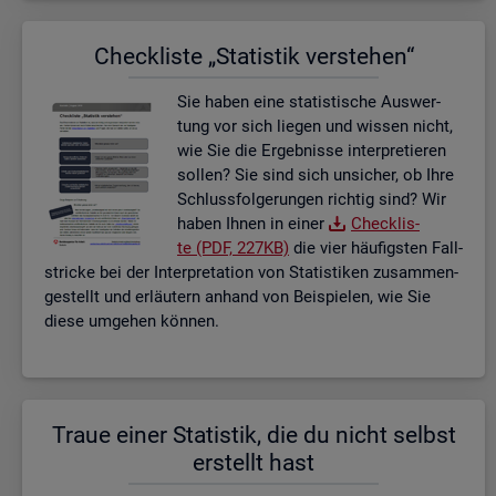
Check­lis­te „Sta­tis­tik ver­ste­hen“
Sie haben eine sta­tis­ti­sche Aus­wer­
tung vor sich lie­gen und wis­sen nicht,
wie Sie die Er­geb­nis­se in­ter­pre­tie­ren
sol­len? Sie sind sich un­si­cher, ob Ihre
Schluss­fol­ge­run­gen rich­tig sind? Wir
haben Ihnen in einer
Check­lis­
te (PDF, 227KB)
die vier häu­figs­ten Fall­
stri­cke bei der In­ter­pre­ta­ti­on von Sta­tis­ti­ken zu­sam­men­
ge­stellt und er­läu­tern an­hand von Bei­spie­len, wie Sie
diese um­ge­hen kön­nen.
Traue einer Sta­tis­tik, die du nicht selbst
er­stellt hast