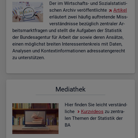
Der im Wirt­schafts- und So­zi­al­sta­tis­ti­
schen Ar­chiv ver­öf­fent­lich­te
Ar­ti­kel
er­läu­tert zwei häu­fig auf­tre­ten­de Miss­
ver­ständ­nis­se be­züg­lich zen­tra­ler Ar­
beits­markt­fra­gen und stellt die Auf­ga­ben der Sta­tis­tik
der Bun­des­agen­tur für Ar­beit dar sowie deren An­sät­ze,
einen mög­lichst brei­ten In­ter­es­sen­ten­kreis mit Daten,
Ana­ly­sen und Kon­text­in­for­ma­tio­nen adres­sa­ten­ge­recht
zu un­ter­stüt­zen.
Me­dia­thek
Hier fin­den Sie leicht ver­ständ­
li­che
Kurz­vi­de­os
zu zen­tra­
len The­men der Sta­tis­tik der
BA