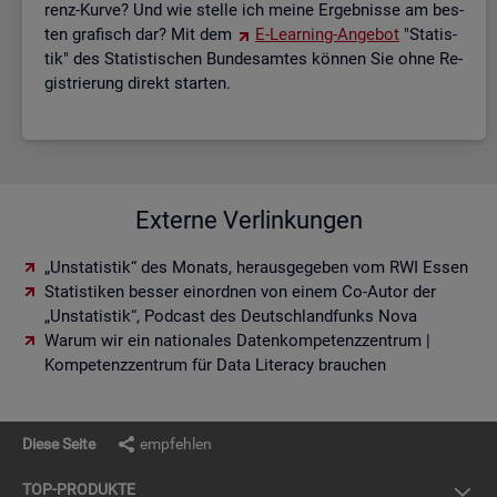
renz-Kurve? Und wie stel­le ich meine Er­geb­nis­se am bes­
ten gra­fisch dar? Mit dem
E-Lear­ning-An­ge­bot
"Sta­tis­
tik" des Sta­tis­ti­schen Bun­des­am­tes kön­nen Sie ohne Re­
gis­trie­rung di­rekt star­ten.
Externe Verlinkungen
„Unstatistik“ des Monats, herausgegeben vom RWI Essen
Statistiken besser einordnen von einem Co-Autor der
„Unstatistik“, Podcast des Deutschlandfunks Nova
Warum wir ein nationales Datenkompetenzzentrum |
Kompetenzzentrum für Data Literacy brauchen
Diese Seite
empfehlen
TOP-PRO­DUK­TE