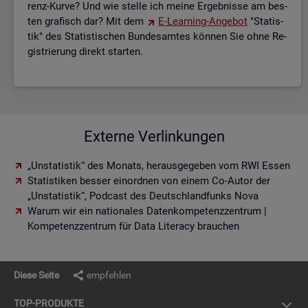
renz-Kurve? Und wie stel­le ich meine Er­geb­nis­se am bes­
ten gra­fisch dar? Mit dem
E-Lear­ning-An­ge­bot
"Sta­tis­
tik" des Sta­tis­ti­schen Bun­des­am­tes kön­nen Sie ohne Re­
gis­trie­rung di­rekt star­ten.
Externe Verlinkungen
„Unstatistik“ des Monats, herausgegeben vom RWI Essen
Statistiken besser einordnen von einem Co-Autor der
„Unstatistik“, Podcast des Deutschlandfunks Nova
Warum wir ein nationales Datenkompetenzzentrum |
Kompetenzzentrum für Data Literacy brauchen
Diese Seite
empfehlen
TOP-PRO­DUK­TE