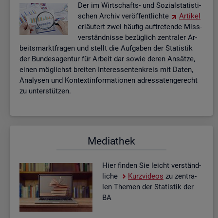
Der im Wirt­schafts- und So­zi­al­sta­tis­ti­
schen Ar­chiv ver­öf­fent­lich­te
Ar­ti­kel
er­läu­tert zwei häu­fig auf­tre­ten­de Miss­
ver­ständ­nis­se be­züg­lich zen­tra­ler Ar­
beits­markt­fra­gen und stellt die Auf­ga­ben der Sta­tis­tik
der Bun­des­agen­tur für Ar­beit dar sowie deren An­sät­ze,
einen mög­lichst brei­ten In­ter­es­sen­ten­kreis mit Daten,
Ana­ly­sen und Kon­text­in­for­ma­tio­nen adres­sa­ten­ge­recht
zu un­ter­stüt­zen.
Me­dia­thek
Hier fin­den Sie leicht ver­ständ­
li­che
Kurz­vi­de­os
zu zen­tra­
len The­men der Sta­tis­tik der
BA