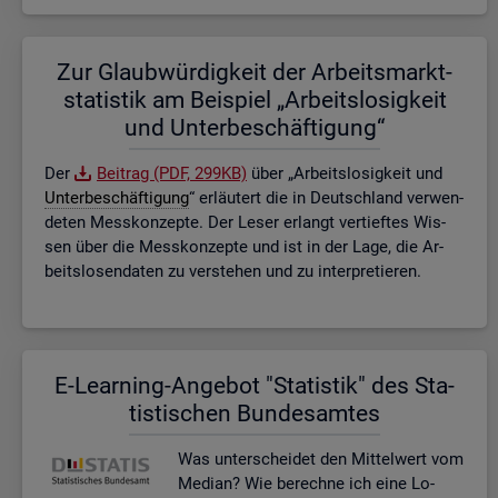
Zur Glaub­wür­dig­keit der Ar­beits­markt­
sta­tis­tik am Bei­spiel „Ar­beits­lo­sig­keit
und Un­ter­be­schäf­ti­gung“
Der
Bei­trag (PDF, 299KB)
über „Ar­beits­lo­sig­keit und
Un­ter­be­schäf­ti­gung
“ er­läu­tert die in Deutsch­land ver­wen­
de­ten Mess­kon­zep­te. Der Leser er­langt ver­tief­tes Wis­
sen über die Mess­kon­zep­te und ist in der Lage, die Ar­
beits­lo­sen­da­ten zu ver­ste­hen und zu in­ter­pre­tie­ren.
E-Lear­ning-An­ge­bot "Sta­tis­tik" des Sta­
tis­ti­schen Bun­des­am­tes
Was un­ter­schei­det den Mit­tel­wert vom
Me­di­an? Wie be­rech­ne ich eine Lo­