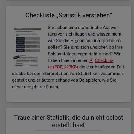
Check­lis­te „Sta­tis­tik ver­ste­hen“
Sie haben eine sta­tis­ti­sche Aus­wer­
tung vor sich lie­gen und wis­sen nicht,
wie Sie die Er­geb­nis­se in­ter­pre­tie­ren
sol­len? Sie sind sich un­si­cher, ob Ihre
Schluss­fol­ge­run­gen rich­tig sind? Wir
haben Ihnen in einer
Check­lis­
te (PDF, 227KB)
die vier häu­figs­ten Fall­
stri­cke bei der In­ter­pre­ta­ti­on von Sta­tis­ti­ken zu­sam­men­
ge­stellt und er­läu­tern an­hand von Bei­spie­len, wie Sie
diese um­ge­hen kön­nen.
Traue einer Sta­tis­tik, die du nicht selbst
er­stellt hast