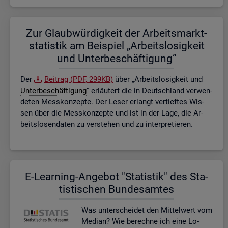
Zur Glaub­wür­dig­keit der Ar­beits­markt­
sta­tis­tik am Bei­spiel „Ar­beits­lo­sig­keit
und Un­ter­be­schäf­ti­gung“
Der
Bei­trag (PDF, 299KB)
über „Ar­beits­lo­sig­keit und
Un­ter­be­schäf­ti­gung
“ er­läu­tert die in Deutsch­land ver­wen­
de­ten Mess­kon­zep­te. Der Leser er­langt ver­tief­tes Wis­
sen über die Mess­kon­zep­te und ist in der Lage, die Ar­
beits­lo­sen­da­ten zu ver­ste­hen und zu in­ter­pre­tie­ren.
E-Lear­ning-An­ge­bot "Sta­tis­tik" des Sta­
tis­ti­schen Bun­des­am­tes
Was un­ter­schei­det den Mit­tel­wert vom
Me­di­an? Wie be­rech­ne ich eine Lo­