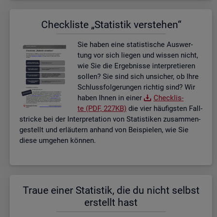
Check­lis­te „Sta­tis­tik ver­ste­hen“
Sie haben eine sta­tis­ti­sche Aus­wer­
tung vor sich lie­gen und wis­sen nicht,
wie Sie die Er­geb­nis­se in­ter­pre­tie­ren
sol­len? Sie sind sich un­si­cher, ob Ihre
Schluss­fol­ge­run­gen rich­tig sind? Wir
haben Ihnen in einer
Check­lis­
te (PDF, 227KB)
die vier häu­figs­ten Fall­
stri­cke bei der In­ter­pre­ta­ti­on von Sta­tis­ti­ken zu­sam­men­
ge­stellt und er­läu­tern an­hand von Bei­spie­len, wie Sie
diese um­ge­hen kön­nen.
Traue einer Sta­tis­tik, die du nicht selbst
er­stellt hast