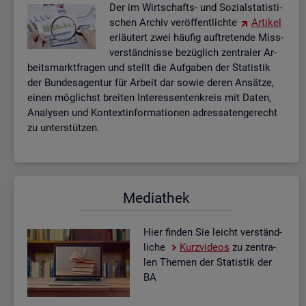
Der im Wirt­schafts- und So­zi­al­sta­tis­ti­
schen Ar­chiv ver­öf­fent­lich­te
Ar­ti­kel
er­läu­tert zwei häu­fig auf­tre­ten­de Miss­
ver­ständ­nis­se be­züg­lich zen­tra­ler Ar­
beits­markt­fra­gen und stellt die Auf­ga­ben der Sta­tis­tik
der Bun­des­agen­tur für Ar­beit dar sowie deren An­sät­ze,
einen mög­lichst brei­ten In­ter­es­sen­ten­kreis mit Daten,
Ana­ly­sen und Kon­text­in­for­ma­tio­nen adres­sa­ten­ge­recht
zu un­ter­stüt­zen.
Me­dia­thek
Hier fin­den Sie leicht ver­ständ­
li­che
Kurz­vi­de­os
zu zen­tra­
len The­men der Sta­tis­tik der
BA