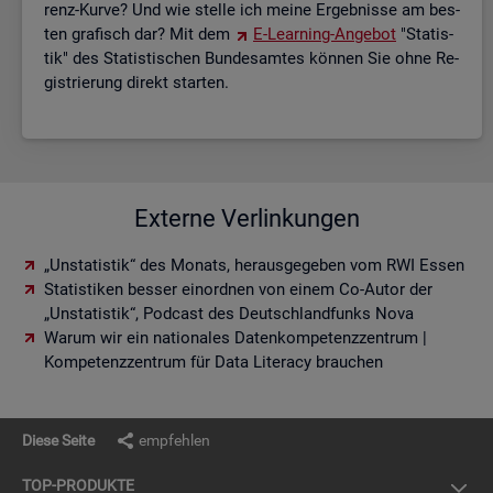
renz-Kurve? Und wie stel­le ich meine Er­geb­nis­se am bes­
ten gra­fisch dar? Mit dem
E-Lear­ning-An­ge­bot
"Sta­tis­
tik" des Sta­tis­ti­schen Bun­des­am­tes kön­nen Sie ohne Re­
gis­trie­rung di­rekt star­ten.
Externe Verlinkungen
„Unstatistik“ des Monats, herausgegeben vom RWI Essen
Statistiken besser einordnen von einem Co-Autor der
„Unstatistik“, Podcast des Deutschlandfunks Nova
Warum wir ein nationales Datenkompetenzzentrum |
Kompetenzzentrum für Data Literacy brauchen
Diese Seite
empfehlen
TOP-PRO­DUK­TE