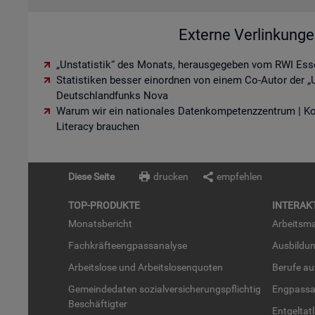
Externe Verlinkung
„Unstatistik“ des Monats, herausgegeben vom RWI Ess
Statistiken besser einordnen von einem Co-Autor der „U
Deutschlandfunks Nova
Warum wir ein nationales Datenkompetenzzentrum | K
Literacy brauchen
Diese Seite
drucken
empfehlen
TOP-PRO­DUK­TE
IN­TER­AK­
Mo­nats­be­richt
Ar­beits­ma
Fach­kräf­te­eng­pass­ana­ly­se
Aus­bil­du
Ar­beits­lo­se und Ar­beits­lo­sen­quo­ten
Be­ru­fe a
Ge­mein­de­da­ten so­zi­al­ver­si­che­rungs­pflich­tig
Eng­pass­a
Be­schäf­tig­ter
Ent­gel­t­at