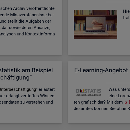
­schen Ar­chiv ver­öf­fent­lich­te
Hier
­ten­de Miss­ver­ständ­nis­se be­
tra
n und stellt die Auf­ga­ben der
eit dar sowie deren An­sät­ze,
na­ly­sen und Kon­text­in­for­ma­
ta­tis­tik am Bei­spiel
E-Lear­ning-An­ge­bot "
schäf­ti­gung“
n­ter­be­schäf­ti­gung
“ er­läu­tert
Was un­ter­
r er­langt ver­tief­tes Wis­sen
eine Lo­ren
o­sen­da­ten zu ver­ste­hen und
ten gra­fisch dar? Mit dem
des­am­tes kön­nen Sie ohne Re­g