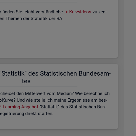
 fin­den Sie leicht ver­ständ­li­che
Kurz­vi­de­os
zu zen­
­len The­men der Sta­tis­tik der BA
Sta­tis­tik" des Sta­tis­ti­schen Bun­des­am­
tes
schei­det den Mit­tel­wert vom Me­di­an? Wie be­rech­ne ich
z-Kurve? Und wie stel­le ich meine Er­geb­nis­se am bes­
E-Lear­ning-An­ge­bot
"Sta­tis­tik" des Sta­tis­ti­schen Bun­
is­trie­rung di­rekt star­ten.