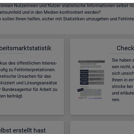
ön­nen Nut­ze­rin­nen und Nut­zer sta­tis­ti­sche In­for­ma­tio­nen selbst r
beits­um­feld und in den Me­di­en kon­fron­tiert wer­den?
sol­len Ihnen hel­fen, si­cher mit Sta­tis­ti­ken um­zu­ge­hen und Fehl­in­ter
­beits­markt­sta­tis­tik
Check­l
Sie haben ei
kus des öf­fent­li­chen In­ter­es­
sen nicht, w
ig zu Fehl­in­ter­pre­ta­tio­nen.
sich un­si­c
e­ti­sche Ur­sa­chen für das
Ihnen in ei
skiz­ziert und Lö­sungs­an­sät­ze
stri­cke bei 
r Bun­des­agen­tur für Ar­beit zu
und er­läu­
en bei­trägt.
nen.
lbst er­stellt hast