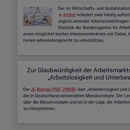
Der im Wirt­schafts- und So­zi­al­sta­tis­ti
Ar­ti­kel
er­läu­tert zwei häu­fig auf­tre
züg­lich zen­tra­ler Ar­beits­markt­fra­ge
Sta­tis­tik der Bun­des­agen­tur für Ar­b
einen mög­lichst brei­ten In­ter­es­sen­ten­kreis mit Daten, A
tio­nen adres­sa­ten­ge­recht zu un­ter­stüt­zen.
Zur Glaub­wür­dig­keit der Ar­beits­markt­s
„Ar­beits­lo­sig­keit und Un­ter­be­
Der
Bei­trag (PDF, 299KB)
über „Ar­beits­lo­sig­keit und
U
die in Deutsch­land ver­wen­de­ten Mess­kon­zep­te. Der Lese
über die Mess­kon­zep­te und ist in der Lage, die Ar­beits­l
zu in­ter­pre­tie­ren.