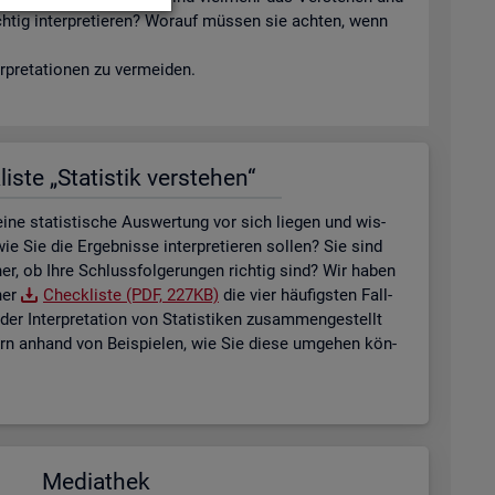
ich­tig in­ter­pre­tie­ren? Wor­auf müs­sen sie ach­ten, wenn
­pre­ta­tio­nen zu ver­mei­den.
is­te „Sta­tis­tik ver­ste­hen“
ne sta­tis­ti­sche Aus­wer­tung vor sich lie­gen und wis­
ie Sie die Er­geb­nis­se in­ter­pre­tie­ren sol­len? Sie sind
her, ob Ihre Schluss­fol­ge­run­gen rich­tig sind? Wir haben
ner
Check­lis­te (PDF, 227KB)
die vier häu­figs­ten Fall­
der In­ter­pre­ta­ti­on von Sta­tis­ti­ken zu­sam­men­ge­stellt
tern an­hand von Bei­spie­len, wie Sie diese um­ge­hen kön­
Me­dia­thek