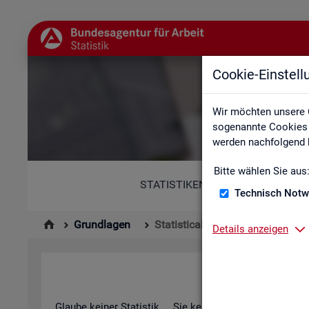
Cookie-Einstel
St
Wir möchten unsere 
sogenannte Cookies e
werden nachfolgend b
Bitte wählen Sie aus
STATISTIKEN
Technisch Notw
Grundlagen
Statistical Literacy - Statistik v
Details anzeigen
Sta­ti­s­ti­cal 
Glau­be kei­ner Sta­tis­tik ... Sie ken­nen die­sen Spruch in