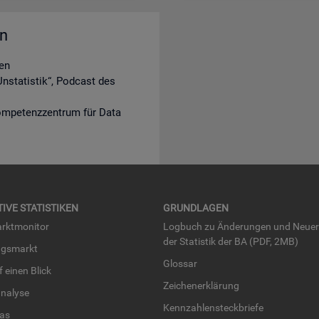
en
en
nstatistik“, Podcast des
ompetenzzentrum für Data
TI­VE STA­TIS­TI­KEN
GRUND­LA­GEN
rkt­mo­ni­tor
Log­buch zu Än­de­run­gen und Neue­
der Sta­tis­tik der BA (PDF, 2MB)
ngs­markt
Glos­sar
uf einen Blick
Zei­chen­er­klä­rung
na­ly­se
Kenn­zah­len­steck­brie­fe
­las