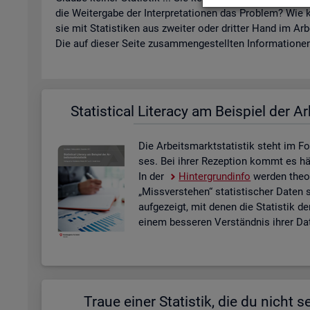
die Wei­ter­ga­be der In­ter­pre­ta­tio­nen das Pro­blem? Wie k
sie mit Sta­tis­ti­ken aus zwei­ter oder drit­ter Hand im Ar­
Die auf die­ser Seite zu­sam­men­ge­stell­ten In­for­ma­tio­nen 
Sta­ti­s­ti­cal Li­te­r­acy am Bei­spiel der Ar
Die Ar­beits­markt­sta­tis­tik steht im Fo
ses. Bei ihrer Re­zep­ti­on kommt es häu­f
In der
Hin­ter­grund­in­fo
wer­den theo­r
„Miss­ver­ste­hen“ sta­tis­ti­scher Daten 
auf­ge­zeigt, mit denen die Sta­tis­tik de
einem bes­se­ren Ver­ständ­nis ihrer Dat
Traue einer Sta­tis­tik, die du nicht se