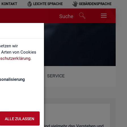
KONTAKT
LEICHTE SPRACHE
GEBÄRDENSPRACHE
Suche
hen
etzen wir
e Arten von Cookies
schutzerklärung
.
SERVICE
sonalisierung
n­ter­pre­tie­ren
ALLE ZULASSEN
 be­wusst ge­täuscht? Oder sind viel­mehr das Ver­ste­hen und