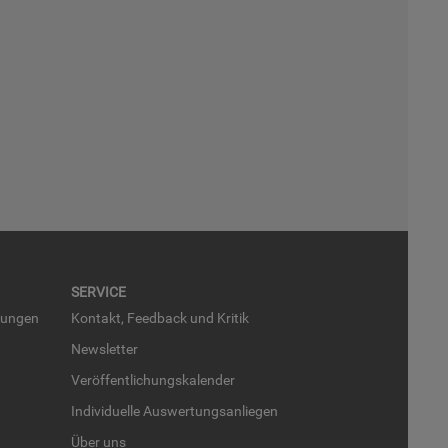
SER­VICE
run­gen
Kon­takt, Feed­back und Kri­tik
News­let­ter
Ver­öf­fent­li­chungs­ka­len­der
In­di­vi­du­el­le Aus­wer­tungs­an­lie­gen
Über uns