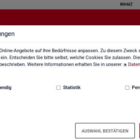
INHALT
lungen
atistical Literacy - Statistik verste
Online-Angebote auf Ihre Bedürfnisse anpassen. Zu diesem Zweck s
in. Entscheiden Sie bitte selbst, welche Cookies Sie zulassen. Di
eschrieben. Weitere Informationen erhalten Sie in unserer
Daten
:
GRUNDLAGEN
endig
Statistik
Per
erstehen
Li­te­r­acy - Sta­tis­tik ver­ste­hen und rich­tig i
AUSWAHL BESTÄTIGEN
 ver­schie­dens­ten Va­ria­tio­nen. Aber wird mit Sta­tis­tik wirk­lich oft