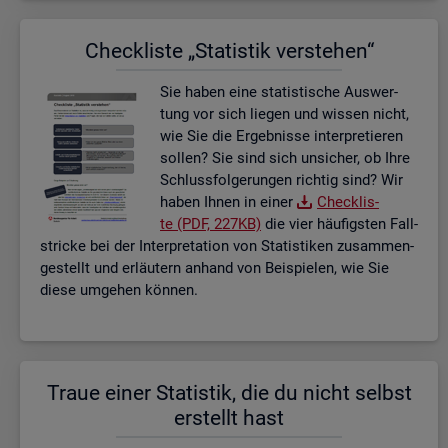
Check­lis­te „Sta­tis­tik ver­ste­hen“
Sie haben eine sta­tis­ti­sche Aus­wer­
tung vor sich lie­gen und wis­sen nicht,
wie Sie die Er­geb­nis­se in­ter­pre­tie­ren
sol­len? Sie sind sich un­si­cher, ob Ihre
Schluss­fol­ge­run­gen rich­tig sind? Wir
haben Ihnen in einer
Check­lis­
te (PDF, 227KB)
die vier häu­figs­ten Fall­
stri­cke bei der In­ter­pre­ta­ti­on von Sta­tis­ti­ken zu­sam­men­
ge­stellt und er­läu­tern an­hand von Bei­spie­len, wie Sie
diese um­ge­hen kön­nen.
Traue einer Sta­tis­tik, die du nicht selbst
er­stellt hast