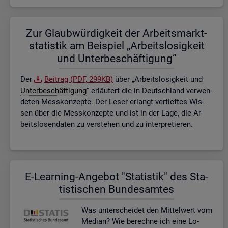
Zur Glaub­wür­dig­keit der Ar­beits­markt­
sta­tis­tik am Bei­spiel „Ar­beits­lo­sig­keit
und Un­ter­be­schäf­ti­gung“
Der
Bei­trag (PDF, 299KB)
über „Ar­beits­lo­sig­keit und
Un­ter­be­schäf­ti­gung
“ er­läu­tert die in Deutsch­land ver­wen­
de­ten Mess­kon­zep­te. Der Leser er­langt ver­tief­tes Wis­
sen über die Mess­kon­zep­te und ist in der Lage, die Ar­
beits­lo­sen­da­ten zu ver­ste­hen und zu in­ter­pre­tie­ren.
E-Lear­ning-An­ge­bot "Sta­tis­tik" des Sta­
tis­ti­schen Bun­des­am­tes
Was un­ter­schei­det den Mit­tel­wert vom
Me­di­an? Wie be­rech­ne ich eine Lo­