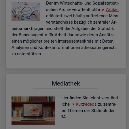
Der im Wirt­schafts- und So­zi­al­sta­tis­ti­
schen Ar­chiv ver­öf­fent­lich­te
Ar­ti­kel
er­läu­tert zwei häu­fig auf­tre­ten­de Miss­
ver­ständ­nis­se be­züg­lich zen­tra­ler Ar­
beits­markt­fra­gen und stellt die Auf­ga­ben der Sta­tis­tik
der Bun­des­agen­tur für Ar­beit dar sowie deren An­sät­ze,
einen mög­lichst brei­ten In­ter­es­sen­ten­kreis mit Daten,
Ana­ly­sen und Kon­text­in­for­ma­tio­nen adres­sa­ten­ge­recht
zu un­ter­stüt­zen.
Me­dia­thek
Hier fin­den Sie leicht ver­ständ­
li­che
Kurz­vi­de­os
zu zen­tra­
len The­men der Sta­tis­tik der
BA