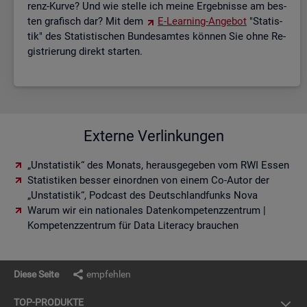
renz-Kurve? Und wie stel­le ich meine Er­geb­nis­se am bes­
ten gra­fisch dar? Mit dem
E-Lear­ning-An­ge­bot
"Sta­tis­
tik" des Sta­tis­ti­schen Bun­des­am­tes kön­nen Sie ohne Re­
gis­trie­rung di­rekt star­ten.
Externe Verlinkungen
„Unstatistik“ des Monats, herausgegeben vom RWI Essen
Statistiken besser einordnen von einem Co-Autor der
„Unstatistik“, Podcast des Deutschlandfunks Nova
Warum wir ein nationales Datenkompetenzzentrum |
Kompetenzzentrum für Data Literacy brauchen
Diese Seite
empfehlen
TOP-PRO­DUK­TE