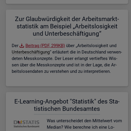
Zur Glaub­wür­dig­keit der Ar­beits­markt­
sta­tis­tik am Bei­spiel „Ar­beits­lo­sig­keit
und Un­ter­be­schäf­ti­gung“
Der
Bei­trag (PDF, 299KB)
über „Ar­beits­lo­sig­keit und
Un­ter­be­schäf­ti­gung
“ er­läu­tert die in Deutsch­land ver­wen­
de­ten Mess­kon­zep­te. Der Leser er­langt ver­tief­tes Wis­
sen über die Mess­kon­zep­te und ist in der Lage, die Ar­
beits­lo­sen­da­ten zu ver­ste­hen und zu in­ter­pre­tie­ren.
E-Lear­ning-An­ge­bot "Sta­tis­tik" des Sta­
tis­ti­schen Bun­des­am­tes
Was un­ter­schei­det den Mit­tel­wert vom
Me­di­an? Wie be­rech­ne ich eine Lo­