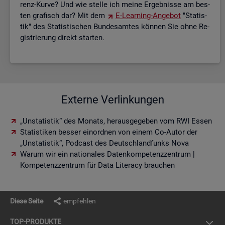
renz-Kurve? Und wie stel­le ich meine Er­geb­nis­se am bes­
ten gra­fisch dar? Mit dem
E-Lear­ning-An­ge­bot
"Sta­tis­
tik" des Sta­tis­ti­schen Bun­des­am­tes kön­nen Sie ohne Re­
gis­trie­rung di­rekt star­ten.
Externe Verlinkungen
„Unstatistik“ des Monats, herausgegeben vom RWI Essen
Statistiken besser einordnen von einem Co-Autor der
„Unstatistik“, Podcast des Deutschlandfunks Nova
Warum wir ein nationales Datenkompetenzzentrum |
Kompetenzzentrum für Data Literacy brauchen
Diese Seite
empfehlen
TOP-PRO­DUK­TE