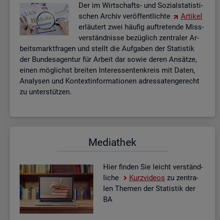
Der im Wirt­schafts- und So­zi­al­sta­tis­ti­
schen Ar­chiv ver­öf­fent­lich­te
Ar­ti­kel
er­läu­tert zwei häu­fig auf­tre­ten­de Miss­
ver­ständ­nis­se be­züg­lich zen­tra­ler Ar­
beits­markt­fra­gen und stellt die Auf­ga­ben der Sta­tis­tik
der Bun­des­agen­tur für Ar­beit dar sowie deren An­sät­ze,
einen mög­lichst brei­ten In­ter­es­sen­ten­kreis mit Daten,
Ana­ly­sen und Kon­text­in­for­ma­tio­nen adres­sa­ten­ge­recht
zu un­ter­stüt­zen.
Me­dia­thek
Hier fin­den Sie leicht ver­ständ­
li­che
Kurz­vi­de­os
zu zen­tra­
len The­men der Sta­tis­tik der
BA