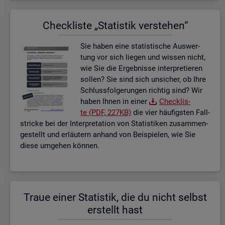
Check­lis­te „Sta­tis­tik ver­ste­hen“
Sie haben eine sta­tis­ti­sche Aus­wer­
tung vor sich lie­gen und wis­sen nicht,
wie Sie die Er­geb­nis­se in­ter­pre­tie­ren
sol­len? Sie sind sich un­si­cher, ob Ihre
Schluss­fol­ge­run­gen rich­tig sind? Wir
haben Ihnen in einer
Check­lis­
te (PDF, 227KB)
die vier häu­figs­ten Fall­
stri­cke bei der In­ter­pre­ta­ti­on von Sta­tis­ti­ken zu­sam­men­
ge­stellt und er­läu­tern an­hand von Bei­spie­len, wie Sie
diese um­ge­hen kön­nen.
Traue einer Sta­tis­tik, die du nicht selbst
er­stellt hast