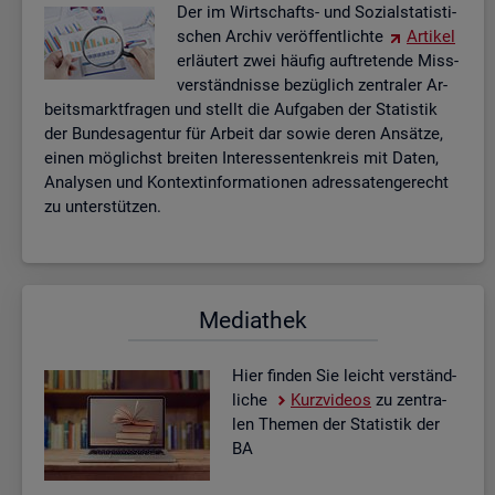
Der im Wirt­schafts- und So­zi­al­sta­tis­ti­
schen Ar­chiv ver­öf­fent­lich­te
Ar­ti­kel
er­läu­tert zwei häu­fig auf­tre­ten­de Miss­
ver­ständ­nis­se be­züg­lich zen­tra­ler Ar­
beits­markt­fra­gen und stellt die Auf­ga­ben der Sta­tis­tik
der Bun­des­agen­tur für Ar­beit dar sowie deren An­sät­ze,
einen mög­lichst brei­ten In­ter­es­sen­ten­kreis mit Daten,
Ana­ly­sen und Kon­text­in­for­ma­tio­nen adres­sa­ten­ge­recht
zu un­ter­stüt­zen.
Me­dia­thek
Hier fin­den Sie leicht ver­ständ­
li­che
Kurz­vi­de­os
zu zen­tra­
len The­men der Sta­tis­tik der
BA