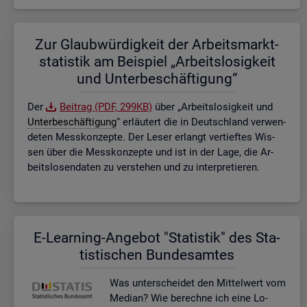
Zur Glaub­wür­dig­keit der Ar­beits­markt­
sta­tis­tik am Bei­spiel „Ar­beits­lo­sig­keit
und Un­ter­be­schäf­ti­gung“
Der
Bei­trag (PDF, 299KB)
über „Ar­beits­lo­sig­keit und
Un­ter­be­schäf­ti­gung
“ er­läu­tert die in Deutsch­land ver­wen­
de­ten Mess­kon­zep­te. Der Leser er­langt ver­tief­tes Wis­
sen über die Mess­kon­zep­te und ist in der Lage, die Ar­
beits­lo­sen­da­ten zu ver­ste­hen und zu in­ter­pre­tie­ren.
E-Lear­ning-An­ge­bot "Sta­tis­tik" des Sta­
tis­ti­schen Bun­des­am­tes
Was un­ter­schei­det den Mit­tel­wert vom
Me­di­an? Wie be­rech­ne ich eine Lo­