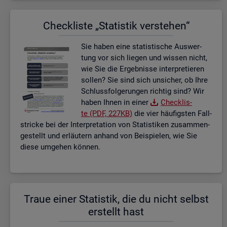
Check­lis­te „Sta­tis­tik ver­ste­hen“
Sie haben eine sta­tis­ti­sche Aus­wer­
tung vor sich lie­gen und wis­sen nicht,
wie Sie die Er­geb­nis­se in­ter­pre­tie­ren
sol­len? Sie sind sich un­si­cher, ob Ihre
Schluss­fol­ge­run­gen rich­tig sind? Wir
haben Ihnen in einer
Check­lis­
te (PDF, 227KB)
die vier häu­figs­ten Fall­
stri­cke bei der In­ter­pre­ta­ti­on von Sta­tis­ti­ken zu­sam­men­
ge­stellt und er­läu­tern an­hand von Bei­spie­len, wie Sie
diese um­ge­hen kön­nen.
Traue einer Sta­tis­tik, die du nicht selbst
er­stellt hast