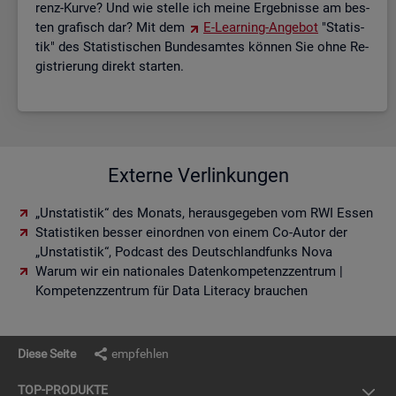
renz-Kurve? Und wie stel­le ich meine Er­geb­nis­se am bes­
ten gra­fisch dar? Mit dem
E-Lear­ning-An­ge­bot
"Sta­tis­
tik" des Sta­tis­ti­schen Bun­des­am­tes kön­nen Sie ohne Re­
gis­trie­rung di­rekt star­ten.
Externe Verlinkungen
„Unstatistik“ des Monats, herausgegeben vom RWI Essen
Statistiken besser einordnen von einem Co-Autor der
„Unstatistik“, Podcast des Deutschlandfunks Nova
Warum wir ein nationales Datenkompetenzzentrum |
Kompetenzzentrum für Data Literacy brauchen
Diese Seite
empfehlen
TOP-PRO­DUK­TE