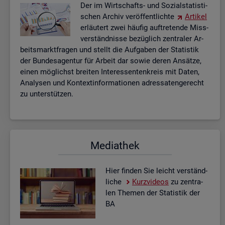
Der im Wirt­schafts- und So­zi­al­sta­tis­ti­
schen Ar­chiv ver­öf­fent­lich­te
Ar­ti­kel
er­läu­tert zwei häu­fig auf­tre­ten­de Miss­
ver­ständ­nis­se be­züg­lich zen­tra­ler Ar­
beits­markt­fra­gen und stellt die Auf­ga­ben der Sta­tis­tik
der Bun­des­agen­tur für Ar­beit dar sowie deren An­sät­ze,
einen mög­lichst brei­ten In­ter­es­sen­ten­kreis mit Daten,
Ana­ly­sen und Kon­text­in­for­ma­tio­nen adres­sa­ten­ge­recht
zu un­ter­stüt­zen.
Me­dia­thek
Hier fin­den Sie leicht ver­ständ­
li­che
Kurz­vi­de­os
zu zen­tra­
len The­men der Sta­tis­tik der
BA