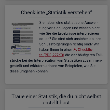
Check­lis­te „Sta­tis­tik ver­ste­hen“
Sie haben eine sta­tis­ti­sche Aus­wer­
tung vor sich lie­gen und wis­sen nicht,
wie Sie die Er­geb­nis­se in­ter­pre­tie­ren
sol­len? Sie sind sich un­si­cher, ob Ihre
Schluss­fol­ge­run­gen rich­tig sind? Wir
haben Ihnen in einer
Check­lis­
te (PDF, 227KB)
die vier häu­figs­ten Fall­
stri­cke bei der In­ter­pre­ta­ti­on von Sta­tis­ti­ken zu­sam­men­
ge­stellt und er­läu­tern an­hand von Bei­spie­len, wie Sie
diese um­ge­hen kön­nen.
Traue einer Sta­tis­tik, die du nicht selbst
er­stellt hast