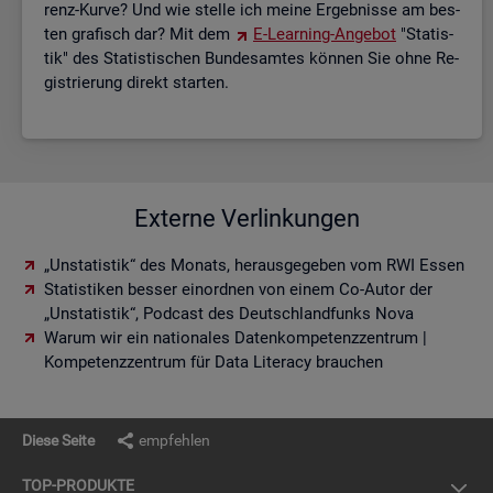
renz-Kurve? Und wie stel­le ich meine Er­geb­nis­se am bes­
ten gra­fisch dar? Mit dem
E-Lear­ning-An­ge­bot
"Sta­tis­
tik" des Sta­tis­ti­schen Bun­des­am­tes kön­nen Sie ohne Re­
gis­trie­rung di­rekt star­ten.
Externe Verlinkungen
„Unstatistik“ des Monats, herausgegeben vom RWI Essen
Statistiken besser einordnen von einem Co-Autor der
„Unstatistik“, Podcast des Deutschlandfunks Nova
Warum wir ein nationales Datenkompetenzzentrum |
Kompetenzzentrum für Data Literacy brauchen
Diese Seite
empfehlen
TOP-PRO­DUK­TE