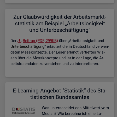
Zur Glaub­wür­dig­keit der Ar­beits­markt­
sta­tis­tik am Bei­spiel „Ar­beits­lo­sig­keit
und Un­ter­be­schäf­ti­gung“
Der
Bei­trag (PDF, 299KB)
über „Ar­beits­lo­sig­keit und
Un­ter­be­schäf­ti­gung
“ er­läu­tert die in Deutsch­land ver­wen­
de­ten Mess­kon­zep­te. Der Leser er­langt ver­tief­tes Wis­
sen über die Mess­kon­zep­te und ist in der Lage, die Ar­
beits­lo­sen­da­ten zu ver­ste­hen und zu in­ter­pre­tie­ren.
E-Lear­ning-An­ge­bot "Sta­tis­tik" des Sta­
tis­ti­schen Bun­des­am­tes
Was un­ter­schei­det den Mit­tel­wert vom
Me­di­an? Wie be­rech­ne ich eine Lo­