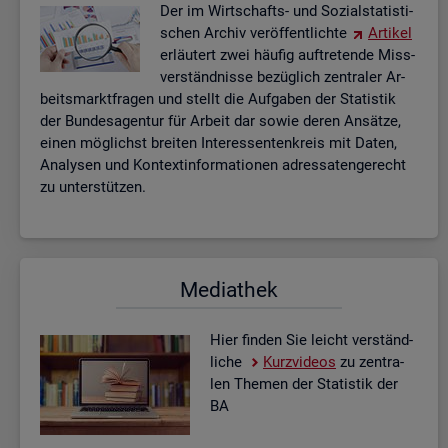
Der im Wirt­schafts- und So­zi­al­sta­tis­ti­
schen Ar­chiv ver­öf­fent­lich­te
Ar­ti­kel
er­läu­tert zwei häu­fig auf­tre­ten­de Miss­
ver­ständ­nis­se be­züg­lich zen­tra­ler Ar­
beits­markt­fra­gen und stellt die Auf­ga­ben der Sta­tis­tik
der Bun­des­agen­tur für Ar­beit dar sowie deren An­sät­ze,
einen mög­lichst brei­ten In­ter­es­sen­ten­kreis mit Daten,
Ana­ly­sen und Kon­text­in­for­ma­tio­nen adres­sa­ten­ge­recht
zu un­ter­stüt­zen.
Me­dia­thek
Hier fin­den Sie leicht ver­ständ­
li­che
Kurz­vi­de­os
zu zen­tra­
len The­men der Sta­tis­tik der
BA