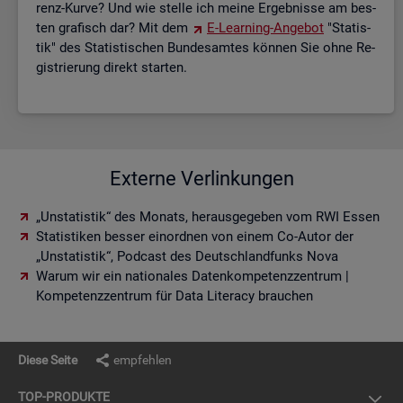
renz-Kurve? Und wie stel­le ich meine Er­geb­nis­se am bes­
ten gra­fisch dar? Mit dem
E-Lear­ning-An­ge­bot
"Sta­tis­
tik" des Sta­tis­ti­schen Bun­des­am­tes kön­nen Sie ohne Re­
gis­trie­rung di­rekt star­ten.
Externe Verlinkungen
„Unstatistik“ des Monats, herausgegeben vom RWI Essen
Statistiken besser einordnen von einem Co-Autor der
„Unstatistik“, Podcast des Deutschlandfunks Nova
Warum wir ein nationales Datenkompetenzzentrum |
Kompetenzzentrum für Data Literacy brauchen
Diese Seite
empfehlen
TOP-PRO­DUK­TE