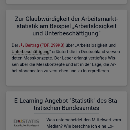
Zur Glaub­wür­dig­keit der Ar­beits­markt­
sta­tis­tik am Bei­spiel „Ar­beits­lo­sig­keit
und Un­ter­be­schäf­ti­gung“
Der
Bei­trag (PDF, 299KB)
über „Ar­beits­lo­sig­keit und
Un­ter­be­schäf­ti­gung
“ er­läu­tert die in Deutsch­land ver­wen­
de­ten Mess­kon­zep­te. Der Leser er­langt ver­tief­tes Wis­
sen über die Mess­kon­zep­te und ist in der Lage, die Ar­
beits­lo­sen­da­ten zu ver­ste­hen und zu in­ter­pre­tie­ren.
E-Lear­ning-An­ge­bot "Sta­tis­tik" des Sta­
tis­ti­schen Bun­des­am­tes
Was un­ter­schei­det den Mit­tel­wert vom
Me­di­an? Wie be­rech­ne ich eine Lo­