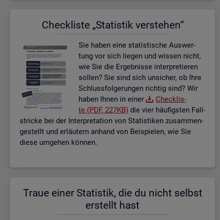
Check­lis­te „Sta­tis­tik ver­ste­hen“
Sie haben eine sta­tis­ti­sche Aus­wer­
tung vor sich lie­gen und wis­sen nicht,
wie Sie die Er­geb­nis­se in­ter­pre­tie­ren
sol­len? Sie sind sich un­si­cher, ob Ihre
Schluss­fol­ge­run­gen rich­tig sind? Wir
haben Ihnen in einer
Check­lis­
te (PDF, 227KB)
die vier häu­figs­ten Fall­
stri­cke bei der In­ter­pre­ta­ti­on von Sta­tis­ti­ken zu­sam­men­
ge­stellt und er­läu­tern an­hand von Bei­spie­len, wie Sie
diese um­ge­hen kön­nen.
Traue einer Sta­tis­tik, die du nicht selbst
er­stellt hast