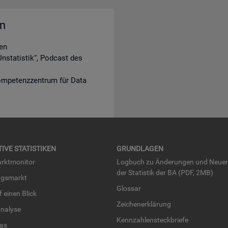
en
en
nstatistik“, Podcast des
ompetenzzentrum für Data
TI­VE STA­TIS­TI­KEN
GRUND­LA­GEN
rkt­mo­ni­tor
Log­buch zu Än­de­run­gen und Neue­
der Sta­tis­tik der BA (PDF, 2MB)
ngs­markt
Glos­sar
uf einen Blick
Zei­chen­er­klä­rung
na­ly­se
Kenn­zah­len­steck­brie­fe
­las