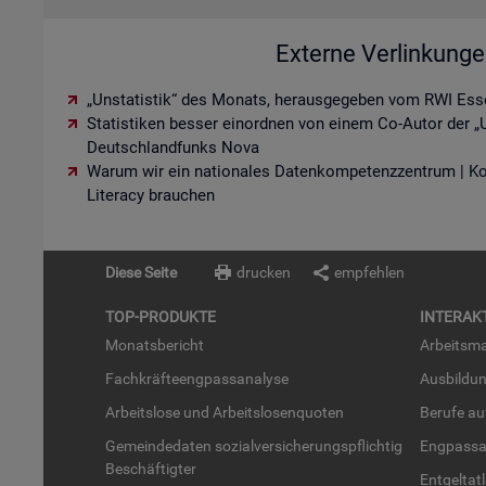
Externe Verlinkung
„Unstatistik“ des Monats, herausgegeben vom RWI Ess
Statistiken besser einordnen von einem Co-Autor der „U
Deutschlandfunks Nova
Warum wir ein nationales Datenkompetenzzentrum | K
Literacy brauchen
Diese Seite
drucken
empfehlen
TOP-PRO­DUK­TE
IN­TER­AK­
Mo­nats­be­richt
Ar­beits­ma
Fach­kräf­te­eng­pass­ana­ly­se
Aus­bil­du
Ar­beits­lo­se und Ar­beits­lo­sen­quo­ten
Be­ru­fe a
Ge­mein­de­da­ten so­zi­al­ver­si­che­rungs­pflich­tig
Eng­pass­a
Be­schäf­tig­ter
Ent­gel­t­at