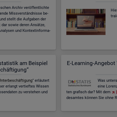
­schen Ar­chiv ver­öf­fent­lich­te
Hier
­ten­de Miss­ver­ständ­nis­se be­
tra
n und stellt die Auf­ga­ben der
eit dar sowie deren An­sät­ze,
na­ly­sen und Kon­text­in­for­ma­
ta­tis­tik am Bei­spiel
E-Lear­ning-An­ge­bot "
schäf­ti­gung“
n­ter­be­schäf­ti­gung
“ er­läu­tert
Was un­ter­
r er­langt ver­tief­tes Wis­sen
eine Lo­ren
o­sen­da­ten zu ver­ste­hen und
ten gra­fisch dar? Mit dem
des­am­tes kön­nen Sie ohne Re­g