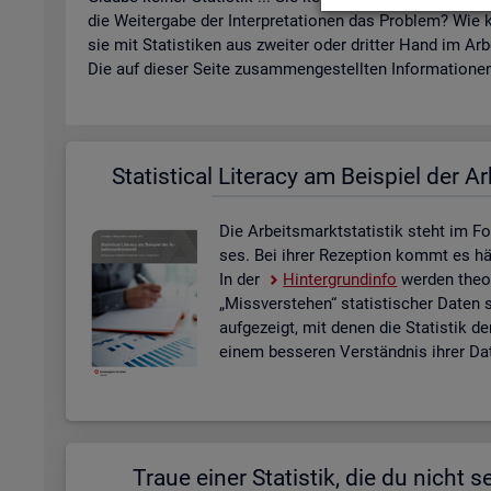
die Wei­ter­ga­be der In­ter­pre­ta­tio­nen das Pro­blem? Wie k
sie mit Sta­tis­ti­ken aus zwei­ter oder drit­ter Hand im Ar­
Die auf die­ser Seite zu­sam­men­ge­stell­ten In­for­ma­tio­nen 
Sta­ti­s­ti­cal Li­te­r­acy am Bei­spiel der Ar
Die Ar­beits­markt­sta­tis­tik steht im Fo
ses. Bei ihrer Re­zep­ti­on kommt es häu­f
In der
Hin­ter­grund­in­fo
wer­den theo­r
„Miss­ver­ste­hen“ sta­tis­ti­scher Daten 
auf­ge­zeigt, mit denen die Sta­tis­tik de
einem bes­se­ren Ver­ständ­nis ihrer Dat
Traue einer Sta­tis­tik, die du nicht se