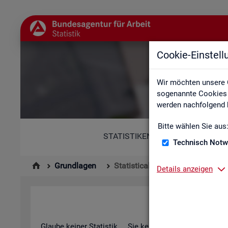
Cookie-Einstel
St
Wir möchten unsere 
sogenannte Cookies e
werden nachfolgend b
Bitte wählen Sie aus
STATISTIKEN
Technisch Notw
Grundlagen
Statistical Literacy - Statistik v
Details anzeigen
Sta­ti­s­ti­cal 
Glau­be kei­ner Sta­tis­tik ... Sie ken­nen die­sen Spruch in