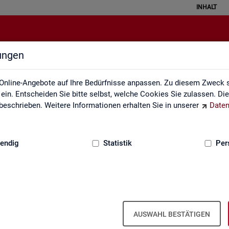
INHALT
lungen
atistical Literacy - Statistik verste
Online-Angebote auf Ihre Bedürfnisse anpassen. Zu diesem Zweck s
in. Entscheiden Sie bitte selbst, welche Cookies Sie zulassen. Di
eschrieben. Weitere Informationen erhalten Sie in unserer
Daten
:
GRUNDLAGEN
endig
Statistik
Per
erstehen
Li­te­r­acy - Sta­tis­tik ver­ste­hen und rich­tig i
AUSWAHL BESTÄTIGEN
 ver­schie­dens­ten Va­ria­tio­nen. Aber wird mit Sta­tis­tik wirk­lich oft