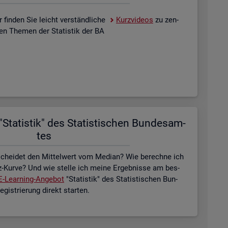
 fin­den Sie leicht ver­ständ­li­che
Kurz­vi­de­os
zu zen­
­len The­men der Sta­tis­tik der BA
Sta­tis­tik" des Sta­tis­ti­schen Bun­des­am­
tes
schei­det den Mit­tel­wert vom Me­di­an? Wie be­rech­ne ich
z-Kurve? Und wie stel­le ich meine Er­geb­nis­se am bes­
E-Lear­ning-An­ge­bot
"Sta­tis­tik" des Sta­tis­ti­schen Bun­
is­trie­rung di­rekt star­ten.