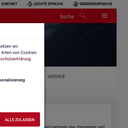
KONTAKT
LEICHTE SPRACHE
GEBÄRDENSPRACHE
Suche
hen
etzen wir
e Arten von Cookies
schutzerklärung
.
SERVICE
sonalisierung
n­ter­pre­tie­ren
ALLE ZULASSEN
 be­wusst ge­täuscht? Oder sind viel­mehr das Ver­ste­hen und