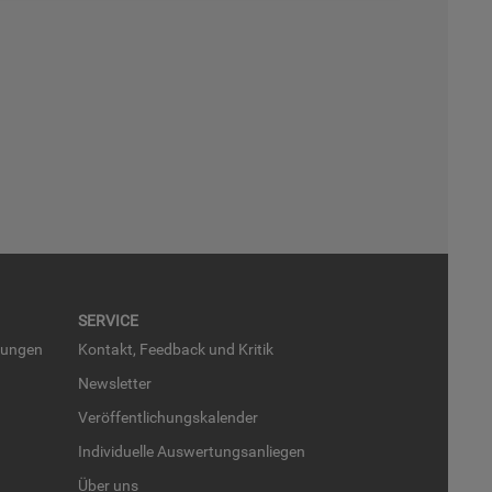
SER­VICE
run­gen
Kon­takt, Feed­back und Kri­tik
News­let­ter
Ver­öf­fent­li­chungs­ka­len­der
In­di­vi­du­el­le Aus­wer­tungs­an­lie­gen
Über uns