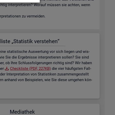
ich­tig in­ter­pre­tie­ren? Wor­auf müs­sen sie ach­ten, wenn
­pre­ta­tio­nen zu ver­mei­den.
is­te „Sta­tis­tik ver­ste­hen“
ne sta­tis­ti­sche Aus­wer­tung vor sich lie­gen und wis­
ie Sie die Er­geb­nis­se in­ter­pre­tie­ren sol­len? Sie sind
her, ob Ihre Schluss­fol­ge­run­gen rich­tig sind? Wir haben
ner
Check­lis­te (PDF, 227KB)
die vier häu­figs­ten Fall­
der In­ter­pre­ta­ti­on von Sta­tis­ti­ken zu­sam­men­ge­stellt
tern an­hand von Bei­spie­len, wie Sie diese um­ge­hen kön­
Me­dia­thek