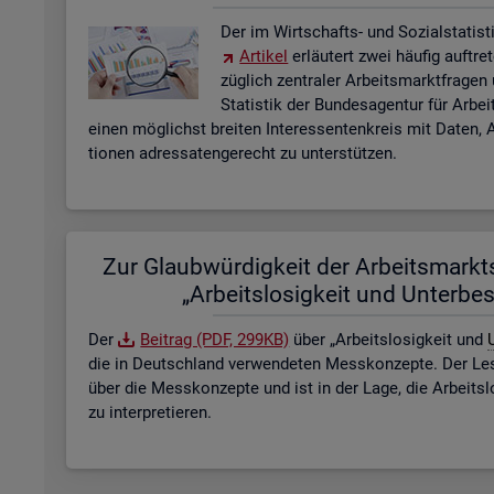
Der im Wirt­schafts- und So­zi­al­sta­tis­ti
Ar­ti­kel
er­läu­tert zwei häu­fig auf­tre
züg­lich zen­tra­ler Ar­beits­markt­fra­ge
Sta­tis­tik der Bun­des­agen­tur für Ar­b
einen mög­lichst brei­ten In­ter­es­sen­ten­kreis mit Daten, A
tio­nen adres­sa­ten­ge­recht zu un­ter­stüt­zen.
Zur Glaub­wür­dig­keit der Ar­beits­markt­s
„Ar­beits­lo­sig­keit und Un­ter­be­
Der
Bei­trag (PDF, 299KB)
über „Ar­beits­lo­sig­keit und
U
die in Deutsch­land ver­wen­de­ten Mess­kon­zep­te. Der Lese
über die Mess­kon­zep­te und ist in der Lage, die Ar­beits­l
zu in­ter­pre­tie­ren.