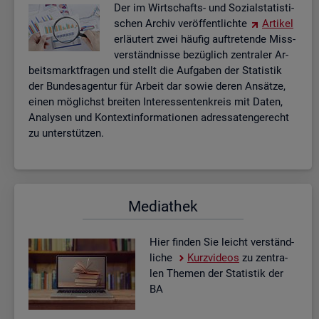
Der im Wirt­schafts- und So­zi­al­sta­tis­ti­
schen Ar­chiv ver­öf­fent­lich­te
Ar­ti­kel
er­läu­tert zwei häu­fig auf­tre­ten­de Miss­
ver­ständ­nis­se be­züg­lich zen­tra­ler Ar­
beits­markt­fra­gen und stellt die Auf­ga­ben der Sta­tis­tik
der Bun­des­agen­tur für Ar­beit dar sowie deren An­sät­ze,
einen mög­lichst brei­ten In­ter­es­sen­ten­kreis mit Daten,
Ana­ly­sen und Kon­text­in­for­ma­tio­nen adres­sa­ten­ge­recht
zu un­ter­stüt­zen.
Me­dia­thek
Hier fin­den Sie leicht ver­ständ­
li­che
Kurz­vi­de­os
zu zen­tra­
len The­men der Sta­tis­tik der
BA