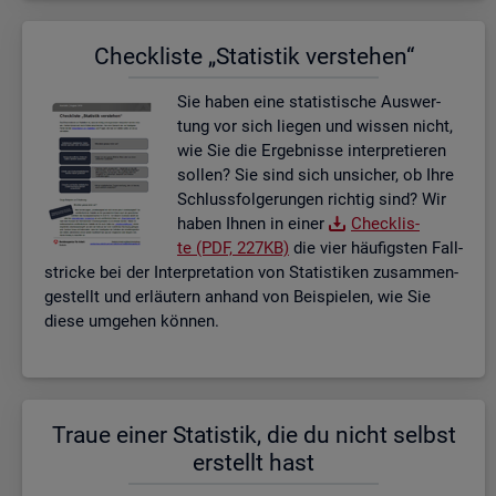
Check­lis­te „Sta­tis­tik ver­ste­hen“
Sie haben eine sta­tis­ti­sche Aus­wer­
tung vor sich lie­gen und wis­sen nicht,
wie Sie die Er­geb­nis­se in­ter­pre­tie­ren
sol­len? Sie sind sich un­si­cher, ob Ihre
Schluss­fol­ge­run­gen rich­tig sind? Wir
haben Ihnen in einer
Check­lis­
te (PDF, 227KB)
die vier häu­figs­ten Fall­
stri­cke bei der In­ter­pre­ta­ti­on von Sta­tis­ti­ken zu­sam­men­
ge­stellt und er­läu­tern an­hand von Bei­spie­len, wie Sie
diese um­ge­hen kön­nen.
Traue einer Sta­tis­tik, die du nicht selbst
er­stellt hast