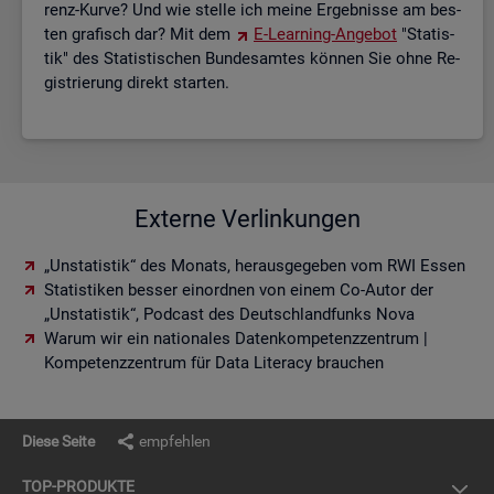
renz-Kurve? Und wie stel­le ich meine Er­geb­nis­se am bes­
ten gra­fisch dar? Mit dem
E-Lear­ning-An­ge­bot
"Sta­tis­
tik" des Sta­tis­ti­schen Bun­des­am­tes kön­nen Sie ohne Re­
gis­trie­rung di­rekt star­ten.
Externe Verlinkungen
„Unstatistik“ des Monats, herausgegeben vom RWI Essen
Statistiken besser einordnen von einem Co-Autor der
„Unstatistik“, Podcast des Deutschlandfunks Nova
Warum wir ein nationales Datenkompetenzzentrum |
Kompetenzzentrum für Data Literacy brauchen
Diese Seite
empfehlen
TOP-PRO­DUK­TE