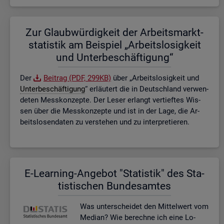
Zur Glaub­wür­dig­keit der Ar­beits­markt­
sta­tis­tik am Bei­spiel „Ar­beits­lo­sig­keit
und Un­ter­be­schäf­ti­gung“
Der
Bei­trag (PDF, 299KB)
über „Ar­beits­lo­sig­keit und
Un­ter­be­schäf­ti­gung
“ er­läu­tert die in Deutsch­land ver­wen­
de­ten Mess­kon­zep­te. Der Leser er­langt ver­tief­tes Wis­
sen über die Mess­kon­zep­te und ist in der Lage, die Ar­
beits­lo­sen­da­ten zu ver­ste­hen und zu in­ter­pre­tie­ren.
E-Lear­ning-An­ge­bot "Sta­tis­tik" des Sta­
tis­ti­schen Bun­des­am­tes
Was un­ter­schei­det den Mit­tel­wert vom
Me­di­an? Wie be­rech­ne ich eine Lo­