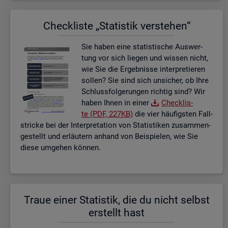
Check­lis­te „Sta­tis­tik ver­ste­hen“
Sie haben eine sta­tis­ti­sche Aus­wer­
tung vor sich lie­gen und wis­sen nicht,
wie Sie die Er­geb­nis­se in­ter­pre­tie­ren
sol­len? Sie sind sich un­si­cher, ob Ihre
Schluss­fol­ge­run­gen rich­tig sind? Wir
haben Ihnen in einer
Check­lis­
te (PDF, 227KB)
die vier häu­figs­ten Fall­
stri­cke bei der In­ter­pre­ta­ti­on von Sta­tis­ti­ken zu­sam­men­
ge­stellt und er­läu­tern an­hand von Bei­spie­len, wie Sie
diese um­ge­hen kön­nen.
Traue einer Sta­tis­tik, die du nicht selbst
er­stellt hast