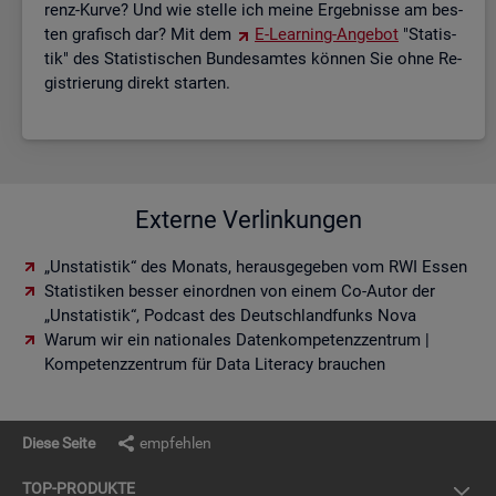
renz-Kurve? Und wie stel­le ich meine Er­geb­nis­se am bes­
ten gra­fisch dar? Mit dem
E-Lear­ning-An­ge­bot
"Sta­tis­
tik" des Sta­tis­ti­schen Bun­des­am­tes kön­nen Sie ohne Re­
gis­trie­rung di­rekt star­ten.
Externe Verlinkungen
„Unstatistik“ des Monats, herausgegeben vom RWI Essen
Statistiken besser einordnen von einem Co-Autor der
„Unstatistik“, Podcast des Deutschlandfunks Nova
Warum wir ein nationales Datenkompetenzzentrum |
Kompetenzzentrum für Data Literacy brauchen
Diese Seite
empfehlen
TOP-PRO­DUK­TE