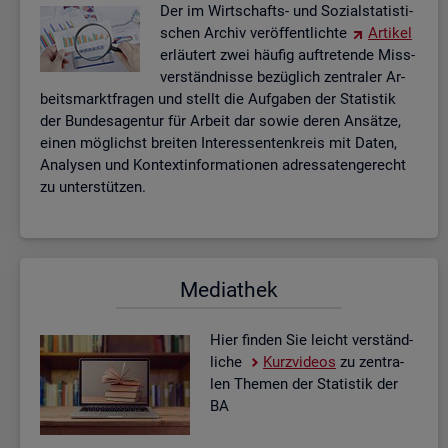
Der im Wirt­schafts- und So­zi­al­sta­tis­ti­
schen Ar­chiv ver­öf­fent­lich­te
Ar­ti­kel
er­läu­tert zwei häu­fig auf­tre­ten­de Miss­
ver­ständ­nis­se be­züg­lich zen­tra­ler Ar­
beits­markt­fra­gen und stellt die Auf­ga­ben der Sta­tis­tik
der Bun­des­agen­tur für Ar­beit dar sowie deren An­sät­ze,
einen mög­lichst brei­ten In­ter­es­sen­ten­kreis mit Daten,
Ana­ly­sen und Kon­text­in­for­ma­tio­nen adres­sa­ten­ge­recht
zu un­ter­stüt­zen.
Me­dia­thek
Hier fin­den Sie leicht ver­ständ­
li­che
Kurz­vi­de­os
zu zen­tra­
len The­men der Sta­tis­tik der
BA