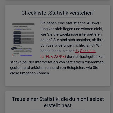
Check­lis­te „Sta­tis­tik ver­ste­hen“
Sie haben eine sta­tis­ti­sche Aus­wer­
tung vor sich lie­gen und wis­sen nicht,
wie Sie die Er­geb­nis­se in­ter­pre­tie­ren
sol­len? Sie sind sich un­si­cher, ob Ihre
Schluss­fol­ge­run­gen rich­tig sind? Wir
haben Ihnen in einer
Check­lis­
te (PDF, 227KB)
die vier häu­figs­ten Fall­
stri­cke bei der In­ter­pre­ta­ti­on von Sta­tis­ti­ken zu­sam­men­
ge­stellt und er­läu­tern an­hand von Bei­spie­len, wie Sie
diese um­ge­hen kön­nen.
Traue einer Sta­tis­tik, die du nicht selbst
er­stellt hast