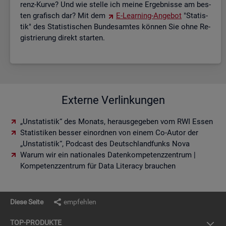
renz-Kurve? Und wie stel­le ich meine Er­geb­nis­se am bes­
ten gra­fisch dar? Mit dem
E-Lear­ning-An­ge­bot
"Sta­tis­
tik" des Sta­tis­ti­schen Bun­des­am­tes kön­nen Sie ohne Re­
gis­trie­rung di­rekt star­ten.
Externe Verlinkungen
„Unstatistik“ des Monats, herausgegeben vom RWI Essen
Statistiken besser einordnen von einem Co-Autor der
„Unstatistik“, Podcast des Deutschlandfunks Nova
Warum wir ein nationales Datenkompetenzzentrum |
Kompetenzzentrum für Data Literacy brauchen
Diese Seite
empfehlen
TOP-PRO­DUK­TE