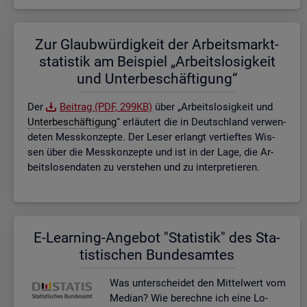
Zur Glaub­wür­dig­keit der Ar­beits­markt­
sta­tis­tik am Bei­spiel „Ar­beits­lo­sig­keit
und Un­ter­be­schäf­ti­gung“
Der
Bei­trag (PDF, 299KB)
über „Ar­beits­lo­sig­keit und
Un­ter­be­schäf­ti­gung
“ er­läu­tert die in Deutsch­land ver­wen­
de­ten Mess­kon­zep­te. Der Leser er­langt ver­tief­tes Wis­
sen über die Mess­kon­zep­te und ist in der Lage, die Ar­
beits­lo­sen­da­ten zu ver­ste­hen und zu in­ter­pre­tie­ren.
E-Lear­ning-An­ge­bot "Sta­tis­tik" des Sta­
tis­ti­schen Bun­des­am­tes
Was un­ter­schei­det den Mit­tel­wert vom
Me­di­an? Wie be­rech­ne ich eine Lo­