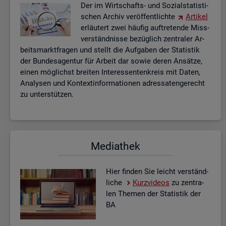
Der im Wirt­schafts- und So­zi­al­sta­tis­ti­
schen Ar­chiv ver­öf­fent­lich­te
Ar­ti­kel
er­läu­tert zwei häu­fig auf­tre­ten­de Miss­
ver­ständ­nis­se be­züg­lich zen­tra­ler Ar­
beits­markt­fra­gen und stellt die Auf­ga­ben der Sta­tis­tik
der Bun­des­agen­tur für Ar­beit dar sowie deren An­sät­ze,
einen mög­lichst brei­ten In­ter­es­sen­ten­kreis mit Daten,
Ana­ly­sen und Kon­text­in­for­ma­tio­nen adres­sa­ten­ge­recht
zu un­ter­stüt­zen.
Me­dia­thek
Hier fin­den Sie leicht ver­ständ­
li­che
Kurz­vi­de­os
zu zen­tra­
len The­men der Sta­tis­tik der
BA