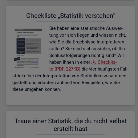
Check­lis­te „Sta­tis­tik ver­ste­hen“
Sie haben eine sta­tis­ti­sche Aus­wer­
tung vor sich lie­gen und wis­sen nicht,
wie Sie die Er­geb­nis­se in­ter­pre­tie­ren
sol­len? Sie sind sich un­si­cher, ob Ihre
Schluss­fol­ge­run­gen rich­tig sind? Wir
haben Ihnen in einer
Check­lis­
te (PDF, 227KB)
die vier häu­figs­ten Fall­
stri­cke bei der In­ter­pre­ta­ti­on von Sta­tis­ti­ken zu­sam­men­
ge­stellt und er­läu­tern an­hand von Bei­spie­len, wie Sie
diese um­ge­hen kön­nen.
Traue einer Sta­tis­tik, die du nicht selbst
er­stellt hast