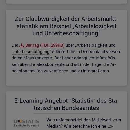
Zur Glaub­wür­dig­keit der Ar­beits­markt­
sta­tis­tik am Bei­spiel „Ar­beits­lo­sig­keit
und Un­ter­be­schäf­ti­gung“
Der
Bei­trag (PDF, 299KB)
über „Ar­beits­lo­sig­keit und
Un­ter­be­schäf­ti­gung
“ er­läu­tert die in Deutsch­land ver­wen­
de­ten Mess­kon­zep­te. Der Leser er­langt ver­tief­tes Wis­
sen über die Mess­kon­zep­te und ist in der Lage, die Ar­
beits­lo­sen­da­ten zu ver­ste­hen und zu in­ter­pre­tie­ren.
E-Lear­ning-An­ge­bot "Sta­tis­tik" des Sta­
tis­ti­schen Bun­des­am­tes
Was un­ter­schei­det den Mit­tel­wert vom
Me­di­an? Wie be­rech­ne ich eine Lo­