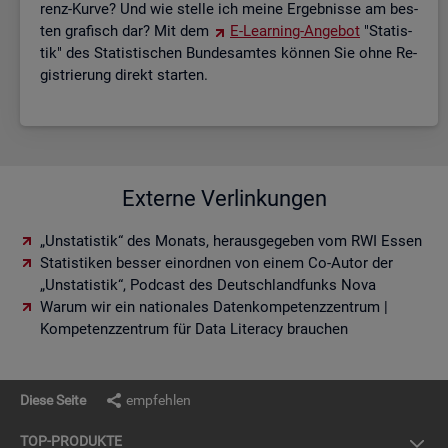
renz-Kurve? Und wie stel­le ich meine Er­geb­nis­se am bes­
ten gra­fisch dar? Mit dem
E-Lear­ning-An­ge­bot
"Sta­tis­
tik" des Sta­tis­ti­schen Bun­des­am­tes kön­nen Sie ohne Re­
gis­trie­rung di­rekt star­ten.
Externe Verlinkungen
„Unstatistik“ des Monats, herausgegeben vom RWI Essen
Statistiken besser einordnen von einem Co-Autor der
„Unstatistik“, Podcast des Deutschlandfunks Nova
Warum wir ein nationales Datenkompetenzzentrum |
Kompetenzzentrum für Data Literacy brauchen
Diese Seite
empfehlen
TOP-PRO­DUK­TE