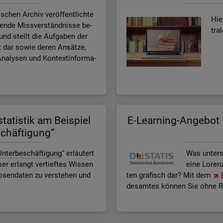
­schen Ar­chiv ver­öf­fent­lich­te
Hier
­ten­de Miss­ver­ständ­nis­se be­
tra
n und stellt die Auf­ga­ben der
eit dar sowie deren An­sät­ze,
na­ly­sen und Kon­text­in­for­ma­
ta­tis­tik am Bei­spiel
E-Lear­ning-An­ge­bot "
schäf­ti­gung“
n­ter­be­schäf­ti­gung
“ er­läu­tert
Was un­ter­
r er­langt ver­tief­tes Wis­sen
eine Lo­ren
o­sen­da­ten zu ver­ste­hen und
ten gra­fisch dar? Mit dem
des­am­tes kön­nen Sie ohne Re­g