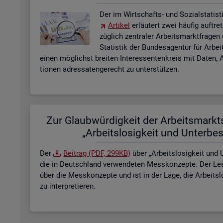
Der im Wirt­schafts- und So­zi­al­sta­tis­ti
Ar­ti­kel
er­läu­tert zwei häu­fig auf­tre
züg­lich zen­tra­ler Ar­beits­markt­fra­ge
Sta­tis­tik der Bun­des­agen­tur für Ar­b
einen mög­lichst brei­ten In­ter­es­sen­ten­kreis mit Daten, A
tio­nen adres­sa­ten­ge­recht zu un­ter­stüt­zen.
Zur Glaub­wür­dig­keit der Ar­beits­markt­s
„Ar­beits­lo­sig­keit und Un­ter­be­
Der
Bei­trag (PDF, 299KB)
über „Ar­beits­lo­sig­keit und
U
die in Deutsch­land ver­wen­de­ten Mess­kon­zep­te. Der Lese
über die Mess­kon­zep­te und ist in der Lage, die Ar­beits­l
zu in­ter­pre­tie­ren.