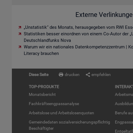
Externe Verlinkung
„Unstatistik“ des Monats, herausgegeben vom RWI Ess
Statistiken besser einordnen von einem Co-Autor der „U
Deutschlandfunks Nova
Warum wir ein nationales Datenkompetenzzentrum | K
Literacy brauchen
Diese Seite
drucken
empfehlen
TOP-PRO­DUK­TE
IN­TER­AK­
Mo­nats­be­richt
Ar­beits­ma
Fach­kräf­te­eng­pass­ana­ly­se
Aus­bil­du
Ar­beits­lo­se und Ar­beits­lo­sen­quo­ten
Be­ru­fe a
Ge­mein­de­da­ten so­zi­al­ver­si­che­rungs­pflich­tig
Eng­pass­a
Be­schäf­tig­ter
Ent­gel­t­at