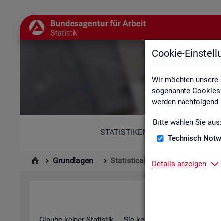
Cookie-Einstel
St
Wir möchten unsere 
sogenannte Cookies e
werden nachfolgend b
Bitte wählen Sie aus
STATISTIKEN
Technisch Notw
Grundlagen
Statistical Literacy - Statistik v
Details anzeigen
Sta­ti­s­ti­cal 
Glau­be kei­ner Sta­tis­tik ... Sie ken­nen die­sen Spruch in