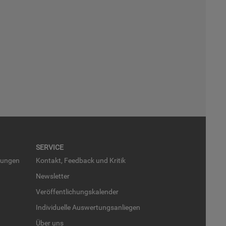
SER­VICE
run­gen
Kon­takt, Feed­back und Kri­tik
News­let­ter
Ver­öf­fent­li­chungs­ka­len­der
In­di­vi­du­el­le Aus­wer­tungs­an­lie­gen
Über uns