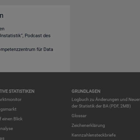
en
en
nstatistik“, Podcast des
ompetenzzentrum für Data
TI­VE STA­TIS­TI­KEN
GRUND­LA­GEN
rkt­mo­ni­tor
Log­buch zu Än­de­run­gen und Neue­
der Sta­tis­tik der BA (PDF, 2MB)
ngs­markt
Glos­sar
uf einen Blick
Zei­chen­er­klä­rung
na­ly­se
Kenn­zah­len­steck­brie­fe
­las