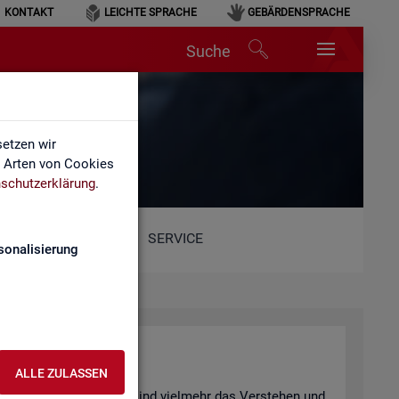
KONTAKT
LEICHTE SPRACHE
GEBÄRDENSPRACHE
Suche
hen
etzen wir
e Arten von Cookies
schutzerklärung
.
SERVICE
sonalisierung
n­ter­pre­tie­ren
ALLE ZULASSEN
 be­wusst ge­täuscht? Oder sind viel­mehr das Ver­ste­hen und