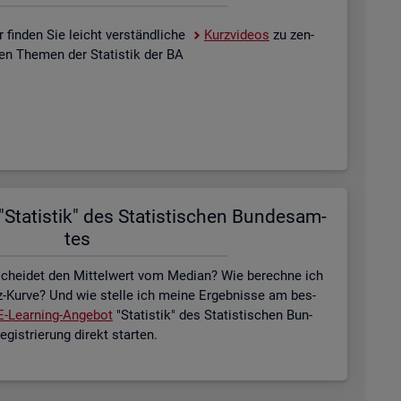
 fin­den Sie leicht ver­ständ­li­che
Kurz­vi­de­os
zu zen­
­len The­men der Sta­tis­tik der BA
Sta­tis­tik" des Sta­tis­ti­schen Bun­des­am­
tes
schei­det den Mit­tel­wert vom Me­di­an? Wie be­rech­ne ich
z-Kurve? Und wie stel­le ich meine Er­geb­nis­se am bes­
E-Lear­ning-An­ge­bot
"Sta­tis­tik" des Sta­tis­ti­schen Bun­
is­trie­rung di­rekt star­ten.