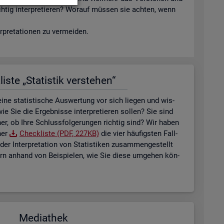
ich­tig in­ter­pre­tie­ren? Wor­auf müs­sen sie ach­ten, wenn
­pre­ta­tio­nen zu ver­mei­den.
is­te „Sta­tis­tik ver­ste­hen“
ne sta­tis­ti­sche Aus­wer­tung vor sich lie­gen und wis­
ie Sie die Er­geb­nis­se in­ter­pre­tie­ren sol­len? Sie sind
her, ob Ihre Schluss­fol­ge­run­gen rich­tig sind? Wir haben
ner
Check­lis­te (PDF, 227KB)
die vier häu­figs­ten Fall­
der In­ter­pre­ta­ti­on von Sta­tis­ti­ken zu­sam­men­ge­stellt
tern an­hand von Bei­spie­len, wie Sie diese um­ge­hen kön­
Me­dia­thek