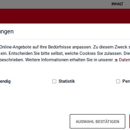
INHALT
lungen
atistical Literacy - Statistik verste
Online-Angebote auf Ihre Bedürfnisse anpassen. Zu diesem Zweck s
in. Entscheiden Sie bitte selbst, welche Cookies Sie zulassen. Di
eschrieben. Weitere Informationen erhalten Sie in unserer
Daten
:
GRUNDLAGEN
endig
Statistik
Per
erstehen
Li­te­r­acy - Sta­tis­tik ver­ste­hen und rich­tig i
AUSWAHL BESTÄTIGEN
 ver­schie­dens­ten Va­ria­tio­nen. Aber wird mit Sta­tis­tik wirk­lich oft