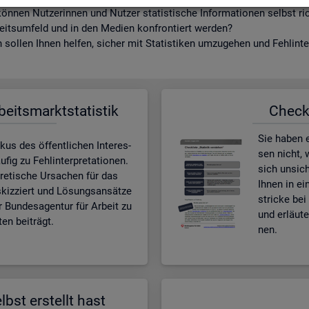
ön­nen Nut­ze­rin­nen und Nut­zer sta­tis­ti­sche In­for­ma­tio­nen selbst r
beits­um­feld und in den Me­di­en kon­fron­tiert wer­den?
sol­len Ihnen hel­fen, si­cher mit Sta­tis­ti­ken um­zu­ge­hen und Fehl­in­ter
­beits­markt­sta­tis­tik
Check­l
Sie haben ei
kus des öf­fent­li­chen In­ter­es­
sen nicht, w
ig zu Fehl­in­ter­pre­ta­tio­nen.
sich un­si­c
e­ti­sche Ur­sa­chen für das
Ihnen in ei
skiz­ziert und Lö­sungs­an­sät­ze
stri­cke bei 
r Bun­des­agen­tur für Ar­beit zu
und er­läu­
en bei­trägt.
nen.
lbst er­stellt hast