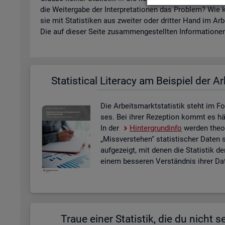
die Wei­ter­ga­be der In­ter­pre­ta­tio­nen das Pro­blem? Wie k
sie mit Sta­tis­ti­ken aus zwei­ter oder drit­ter Hand im Ar­
Die auf die­ser Seite zu­sam­men­ge­stell­ten In­for­ma­tio­nen 
Sta­ti­s­ti­cal Li­te­r­acy am Bei­spiel der Ar
Die Ar­beits­markt­sta­tis­tik steht im Fo
ses. Bei ihrer Re­zep­ti­on kommt es häu­f
In der
Hin­ter­grund­in­fo
wer­den theo­r
„Miss­ver­ste­hen“ sta­tis­ti­scher Daten 
auf­ge­zeigt, mit denen die Sta­tis­tik de
einem bes­se­ren Ver­ständ­nis ihrer Dat
Traue einer Sta­tis­tik, die du nicht se