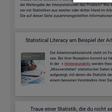
die Wei­ter­ga­be der In­ter­pre­ta­tio­nen das Pro­blem? Wie k
sie mit Sta­tis­ti­ken aus zwei­ter oder drit­ter Hand im Ar­
Die auf die­ser Seite zu­sam­men­ge­stell­ten In­for­ma­tio­nen 
Sta­ti­s­ti­cal Li­te­r­acy am Bei­spiel der Ar
Die Ar­beits­markt­sta­tis­tik steht im Fo
ses. Bei ihrer Re­zep­ti­on kommt es häu­f
In der
Hin­ter­grund­in­fo
wer­den theo­r
„Miss­ver­ste­hen“ sta­tis­ti­scher Daten 
auf­ge­zeigt, mit denen die Sta­tis­tik de
einem bes­se­ren Ver­ständ­nis ihrer Dat
Traue einer Sta­tis­tik, die du nicht se