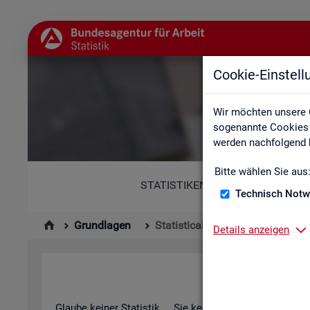
Cookie-Einstel
St
Wir möchten unsere 
sogenannte Cookies e
werden nachfolgend b
Bitte wählen Sie aus
STATISTIKEN
Technisch Notw
Grundlagen
Statistical Literacy - Statistik v
Details anzeigen
Sta­ti­s­ti­cal 
Glau­be kei­ner Sta­tis­tik ... Sie ken­nen die­sen Spruch in