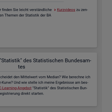
 fin­den Sie leicht ver­ständ­li­che
Kurz­vi­de­os
zu zen­
­len The­men der Sta­tis­tik der BA
Sta­tis­tik" des Sta­tis­ti­schen Bun­des­am­
tes
schei­det den Mit­tel­wert vom Me­di­an? Wie be­rech­ne ich
z-Kurve? Und wie stel­le ich meine Er­geb­nis­se am bes­
E-Lear­ning-An­ge­bot
"Sta­tis­tik" des Sta­tis­ti­schen Bun­
is­trie­rung di­rekt star­ten.