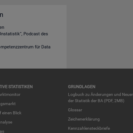
en
en
nstatistik“, Podcast des
ompetenzzentrum für Data
TI­VE STA­TIS­TI­KEN
GRUND­LA­GEN
rkt­mo­ni­tor
Log­buch zu Än­de­run­gen und Neue­
der Sta­tis­tik der BA (PDF, 2MB)
ngs­markt
Glos­sar
uf einen Blick
Zei­chen­er­klä­rung
na­ly­se
Kenn­zah­len­steck­brie­fe
­las