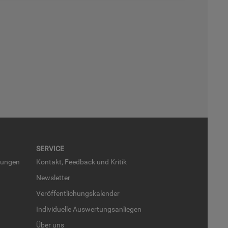
SER­VICE
run­gen
Kon­takt, Feed­back und Kri­tik
News­let­ter
Ver­öf­fent­li­chungs­ka­len­der
In­di­vi­du­el­le Aus­wer­tungs­an­lie­gen
Über uns