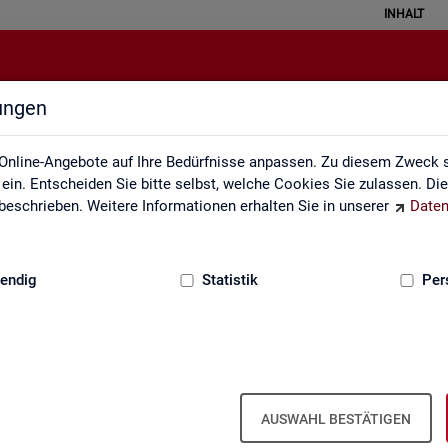
INHALT
lungen
atistical Literacy - Statistik verste
Online-Angebote auf Ihre Bedürfnisse anpassen. Zu diesem Zweck s
in. Entscheiden Sie bitte selbst, welche Cookies Sie zulassen. Di
eschrieben. Weitere Informationen erhalten Sie in unserer
Daten
:
GRUNDLAGEN
endig
Statistik
Per
erstehen
Li­te­r­acy - Sta­tis­tik ver­ste­hen und rich­tig i
AUSWAHL BESTÄTIGEN
 ver­schie­dens­ten Va­ria­tio­nen. Aber wird mit Sta­tis­tik wirk­lich oft