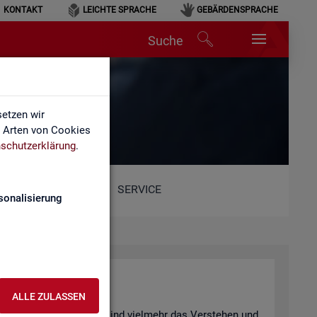
KONTAKT
LEICHTE SPRACHE
GEBÄRDENSPRACHE
Suche
hen
etzen wir
e Arten von Cookies
schutzerklärung
.
SERVICE
sonalisierung
n­ter­pre­tie­ren
ALLE ZULASSEN
 be­wusst ge­täuscht? Oder sind viel­mehr das Ver­ste­hen und