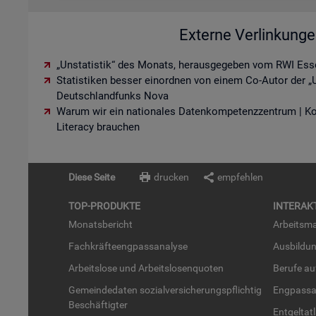
Externe Verlinkung
„Unstatistik“ des Monats, herausgegeben vom RWI Ess
Statistiken besser einordnen von einem Co-Autor der „U
Deutschlandfunks Nova
Warum wir ein nationales Datenkompetenzzentrum | K
Literacy brauchen
Diese Seite
drucken
empfehlen
TOP-PRO­DUK­TE
IN­TER­AK­
Mo­nats­be­richt
Ar­beits­ma
Fach­kräf­te­eng­pass­ana­ly­se
Aus­bil­du
Ar­beits­lo­se und Ar­beits­lo­sen­quo­ten
Be­ru­fe a
Ge­mein­de­da­ten so­zi­al­ver­si­che­rungs­pflich­tig
Eng­pass­a
Be­schäf­tig­ter
Ent­gel­t­at