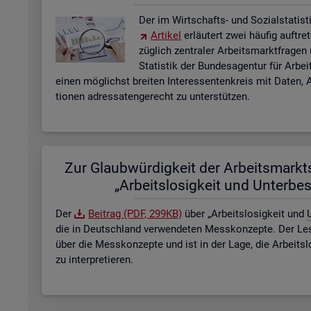
Der im Wirt­schafts- und So­zi­al­sta­tis­ti
Ar­ti­kel
er­läu­tert zwei häu­fig auf­tre
züg­lich zen­tra­ler Ar­beits­markt­fra­ge
Sta­tis­tik der Bun­des­agen­tur für Ar­b
einen mög­lichst brei­ten In­ter­es­sen­ten­kreis mit Daten, A
tio­nen adres­sa­ten­ge­recht zu un­ter­stüt­zen.
Zur Glaub­wür­dig­keit der Ar­beits­markt­s
„Ar­beits­lo­sig­keit und Un­ter­be­
Der
Bei­trag (PDF, 299KB)
über „Ar­beits­lo­sig­keit und
U
die in Deutsch­land ver­wen­de­ten Mess­kon­zep­te. Der Lese
über die Mess­kon­zep­te und ist in der Lage, die Ar­beits­l
zu in­ter­pre­tie­ren.