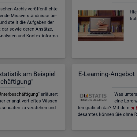
­schen Ar­chiv ver­öf­fent­lich­te
Hier
­ten­de Miss­ver­ständ­nis­se be­
tra
n und stellt die Auf­ga­ben der
eit dar sowie deren An­sät­ze,
na­ly­sen und Kon­text­in­for­ma­
ta­tis­tik am Bei­spiel
E-Lear­ning-An­ge­bot "
schäf­ti­gung“
n­ter­be­schäf­ti­gung
“ er­läu­tert
Was un­ter­
r er­langt ver­tief­tes Wis­sen
eine Lo­ren
o­sen­da­ten zu ver­ste­hen und
ten gra­fisch dar? Mit dem
des­am­tes kön­nen Sie ohne Re­g