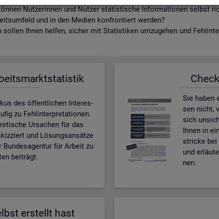
ön­nen Nut­ze­rin­nen und Nut­zer sta­tis­ti­sche In­for­ma­tio­nen selbst r
beits­um­feld und in den Me­di­en kon­fron­tiert wer­den?
sol­len Ihnen hel­fen, si­cher mit Sta­tis­ti­ken um­zu­ge­hen und Fehl­in­ter
­beits­markt­sta­tis­tik
Check­l
Sie haben ei
kus des öf­fent­li­chen In­ter­es­
sen nicht, w
ig zu Fehl­in­ter­pre­ta­tio­nen.
sich un­si­c
e­ti­sche Ur­sa­chen für das
Ihnen in ei
skiz­ziert und Lö­sungs­an­sät­ze
stri­cke bei 
r Bun­des­agen­tur für Ar­beit zu
und er­läu­
en bei­trägt.
nen.
lbst er­stellt hast