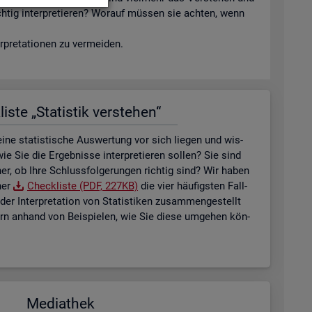
ich­tig in­ter­pre­tie­ren? Wor­auf müs­sen sie ach­ten, wenn
­pre­ta­tio­nen zu ver­mei­den.
is­te „Sta­tis­tik ver­ste­hen“
ne sta­tis­ti­sche Aus­wer­tung vor sich lie­gen und wis­
ie Sie die Er­geb­nis­se in­ter­pre­tie­ren sol­len? Sie sind
her, ob Ihre Schluss­fol­ge­run­gen rich­tig sind? Wir haben
ner
Check­lis­te (PDF, 227KB)
die vier häu­figs­ten Fall­
der In­ter­pre­ta­ti­on von Sta­tis­ti­ken zu­sam­men­ge­stellt
tern an­hand von Bei­spie­len, wie Sie diese um­ge­hen kön­
Me­dia­thek