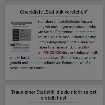
Check­lis­te „Sta­tis­tik ver­ste­hen“
Sie haben eine sta­tis­ti­sche Aus­wer­
tung vor sich lie­gen und wis­sen nicht,
wie Sie die Er­geb­nis­se in­ter­pre­tie­ren
sol­len? Sie sind sich un­si­cher, ob Ihre
Schluss­fol­ge­run­gen rich­tig sind? Wir
haben Ihnen in einer
Check­lis­
te (PDF, 227KB)
die vier häu­figs­ten Fall­
stri­cke bei der In­ter­pre­ta­ti­on von Sta­tis­ti­ken zu­sam­men­
ge­stellt und er­läu­tern an­hand von Bei­spie­len, wie Sie
diese um­ge­hen kön­nen.
Traue einer Sta­tis­tik, die du nicht selbst
er­stellt hast