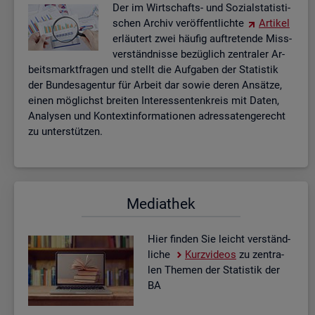
Der im Wirt­schafts- und So­zi­al­sta­tis­ti­
schen Ar­chiv ver­öf­fent­lich­te
Ar­ti­kel
er­läu­tert zwei häu­fig auf­tre­ten­de Miss­
ver­ständ­nis­se be­züg­lich zen­tra­ler Ar­
beits­markt­fra­gen und stellt die Auf­ga­ben der Sta­tis­tik
der Bun­des­agen­tur für Ar­beit dar sowie deren An­sät­ze,
einen mög­lichst brei­ten In­ter­es­sen­ten­kreis mit Daten,
Ana­ly­sen und Kon­text­in­for­ma­tio­nen adres­sa­ten­ge­recht
zu un­ter­stüt­zen.
Me­dia­thek
Hier fin­den Sie leicht ver­ständ­
li­che
Kurz­vi­de­os
zu zen­tra­
len The­men der Sta­tis­tik der
BA