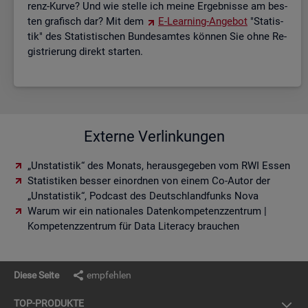
renz-Kurve? Und wie stel­le ich meine Er­geb­nis­se am bes­
ten gra­fisch dar? Mit dem
E-Lear­ning-An­ge­bot
"Sta­tis­
tik" des Sta­tis­ti­schen Bun­des­am­tes kön­nen Sie ohne Re­
gis­trie­rung di­rekt star­ten.
Externe Verlinkungen
„Unstatistik“ des Monats, herausgegeben vom RWI Essen
Statistiken besser einordnen von einem Co-Autor der
„Unstatistik“, Podcast des Deutschlandfunks Nova
Warum wir ein nationales Datenkompetenzzentrum |
Kompetenzzentrum für Data Literacy brauchen
Diese Seite
empfehlen
TOP-PRO­DUK­TE