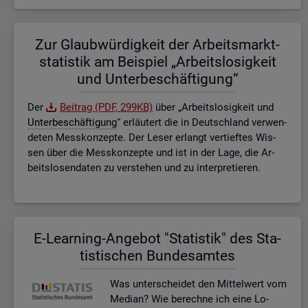
Zur Glaub­wür­dig­keit der Ar­beits­markt­
sta­tis­tik am Bei­spiel „Ar­beits­lo­sig­keit
und Un­ter­be­schäf­ti­gung“
Der
Bei­trag (PDF, 299KB)
über „Ar­beits­lo­sig­keit und
Un­ter­be­schäf­ti­gung
“ er­läu­tert die in Deutsch­land ver­wen­
de­ten Mess­kon­zep­te. Der Leser er­langt ver­tief­tes Wis­
sen über die Mess­kon­zep­te und ist in der Lage, die Ar­
beits­lo­sen­da­ten zu ver­ste­hen und zu in­ter­pre­tie­ren.
E-Lear­ning-An­ge­bot "Sta­tis­tik" des Sta­
tis­ti­schen Bun­des­am­tes
Was un­ter­schei­det den Mit­tel­wert vom
Me­di­an? Wie be­rech­ne ich eine Lo­