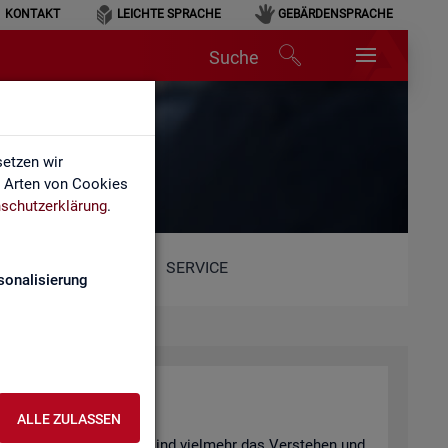
KONTAKT
LEICHTE SPRACHE
GEBÄRDENSPRACHE
Suche
hen
etzen wir
e Arten von Cookies
schutzerklärung
.
SERVICE
sonalisierung
n­ter­pre­tie­ren
ALLE ZULASSEN
 be­wusst ge­täuscht? Oder sind viel­mehr das Ver­ste­hen und