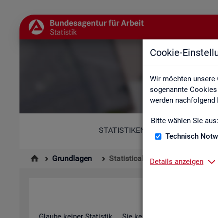
Cookie-Einstel
St
Wir möchten unsere 
sogenannte Cookies e
werden nachfolgend b
Bitte wählen Sie aus
STATISTIKEN
Technisch Notw
Grundlagen
Statistical Literacy - Statistik v
Details anzeigen
Sta­ti­s­ti­cal 
Glau­be kei­ner Sta­tis­tik ... Sie ken­nen die­sen Spruch in