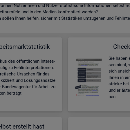
ön­nen Nut­ze­rin­nen und Nut­zer sta­tis­ti­sche In­for­ma­tio­nen selbst r
beits­um­feld und in den Me­di­en kon­fron­tiert wer­den?
sol­len Ihnen hel­fen, si­cher mit Sta­tis­ti­ken um­zu­ge­hen und Fehl­in­ter
­beits­markt­sta­tis­tik
Check­l
Sie haben ei
kus des öf­fent­li­chen In­ter­es­
sen nicht, w
ig zu Fehl­in­ter­pre­ta­tio­nen.
sich un­si­c
e­ti­sche Ur­sa­chen für das
Ihnen in ei
skiz­ziert und Lö­sungs­an­sät­ze
stri­cke bei 
r Bun­des­agen­tur für Ar­beit zu
und er­läu­
en bei­trägt.
nen.
lbst er­stellt hast