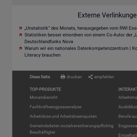
Externe Verlinkung
„Unstatistik“ des Monats, herausgegeben vom RWI Ess
Statistiken besser einordnen von einem Co-Autor der „U
Deutschlandfunks Nova
Warum wir ein nationales Datenkompetenzzentrum | K
Literacy brauchen
Diese Seite
drucken
empfehlen
TOP-PRO­DUK­TE
IN­TER­AK­
Mo­nats­be­richt
Ar­beits­ma
Fach­kräf­te­eng­pass­ana­ly­se
Aus­bil­du
Ar­beits­lo­se und Ar­beits­lo­sen­quo­ten
Be­ru­fe a
Ge­mein­de­da­ten so­zi­al­ver­si­che­rungs­pflich­tig
Eng­pass­a
Be­schäf­tig­ter
Ent­gel­t­at