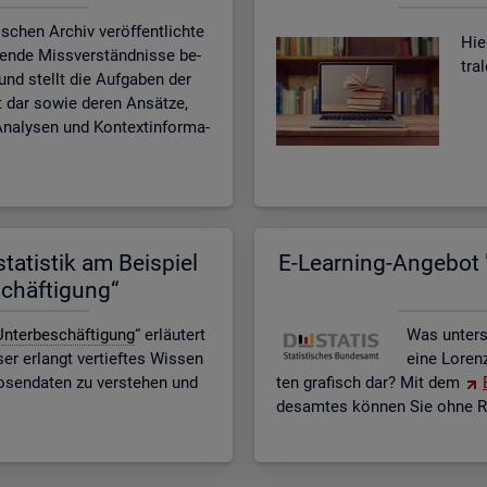
­schen Ar­chiv ver­öf­fent­lich­te
Hier
­ten­de Miss­ver­ständ­nis­se be­
tra
n und stellt die Auf­ga­ben der
eit dar sowie deren An­sät­ze,
na­ly­sen und Kon­text­in­for­ma­
ta­tis­tik am Bei­spiel
E-Lear­ning-An­ge­bot "
schäf­ti­gung“
n­ter­be­schäf­ti­gung
“ er­läu­tert
Was un­ter­
r er­langt ver­tief­tes Wis­sen
eine Lo­ren
o­sen­da­ten zu ver­ste­hen und
ten gra­fisch dar? Mit dem
des­am­tes kön­nen Sie ohne Re­g