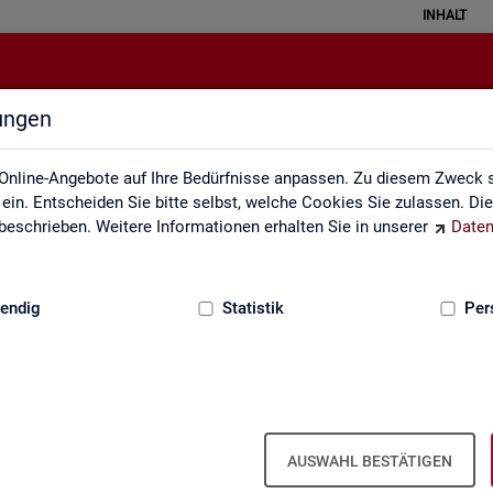
INHALT
lungen
atistical Literacy - Statistik verste
Online-Angebote auf Ihre Bedürfnisse anpassen. Zu diesem Zweck s
in. Entscheiden Sie bitte selbst, welche Cookies Sie zulassen. Di
eschrieben. Weitere Informationen erhalten Sie in unserer
Daten
:
GRUNDLAGEN
endig
Statistik
Per
erstehen
Li­te­r­acy - Sta­tis­tik ver­ste­hen und rich­tig i
AUSWAHL BESTÄTIGEN
 ver­schie­dens­ten Va­ria­tio­nen. Aber wird mit Sta­tis­tik wirk­lich oft