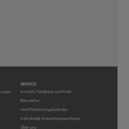
SER­VICE
run­gen
Kon­takt, Feed­back und Kri­tik
News­let­ter
Ver­öf­fent­li­chungs­ka­len­der
In­di­vi­du­el­le Aus­wer­tungs­an­lie­gen
Über uns