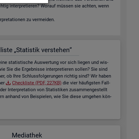
ich­tig in­ter­pre­tie­ren? Wor­auf müs­sen sie ach­ten, wenn
­pre­ta­tio­nen zu ver­mei­den.
is­te „Sta­tis­tik ver­ste­hen“
ne sta­tis­ti­sche Aus­wer­tung vor sich lie­gen und wis­
ie Sie die Er­geb­nis­se in­ter­pre­tie­ren sol­len? Sie sind
her, ob Ihre Schluss­fol­ge­run­gen rich­tig sind? Wir haben
ner
Check­lis­te (PDF, 227KB)
die vier häu­figs­ten Fall­
der In­ter­pre­ta­ti­on von Sta­tis­ti­ken zu­sam­men­ge­stellt
tern an­hand von Bei­spie­len, wie Sie diese um­ge­hen kön­
Me­dia­thek