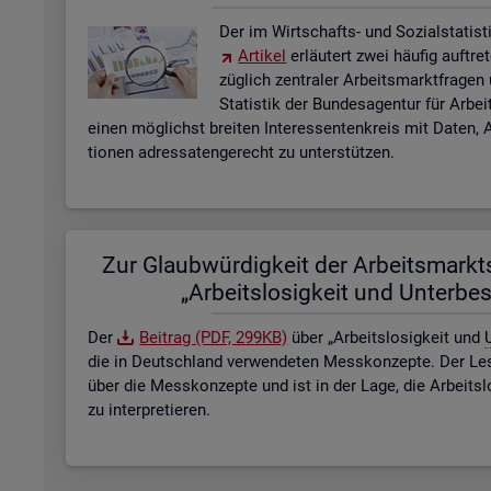
Der im Wirt­schafts- und So­zi­al­sta­tis­ti
Ar­ti­kel
er­läu­tert zwei häu­fig auf­tre
züg­lich zen­tra­ler Ar­beits­markt­fra­ge
Sta­tis­tik der Bun­des­agen­tur für Ar­b
einen mög­lichst brei­ten In­ter­es­sen­ten­kreis mit Daten, A
tio­nen adres­sa­ten­ge­recht zu un­ter­stüt­zen.
Zur Glaub­wür­dig­keit der Ar­beits­markt­s
„Ar­beits­lo­sig­keit und Un­ter­be­
Der
Bei­trag (PDF, 299KB)
über „Ar­beits­lo­sig­keit und
U
die in Deutsch­land ver­wen­de­ten Mess­kon­zep­te. Der Lese
über die Mess­kon­zep­te und ist in der Lage, die Ar­beits­l
zu in­ter­pre­tie­ren.