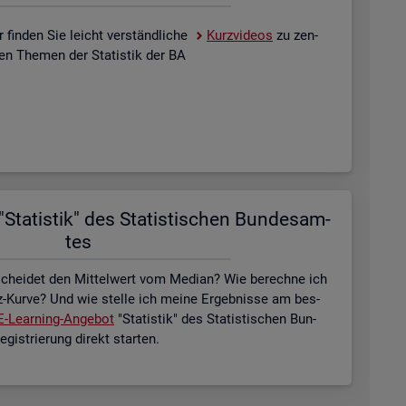
 fin­den Sie leicht ver­ständ­li­che
Kurz­vi­de­os
zu zen­
­len The­men der Sta­tis­tik der BA
Sta­tis­tik" des Sta­tis­ti­schen Bun­des­am­
tes
schei­det den Mit­tel­wert vom Me­di­an? Wie be­rech­ne ich
z-Kurve? Und wie stel­le ich meine Er­geb­nis­se am bes­
E-Lear­ning-An­ge­bot
"Sta­tis­tik" des Sta­tis­ti­schen Bun­
is­trie­rung di­rekt star­ten.