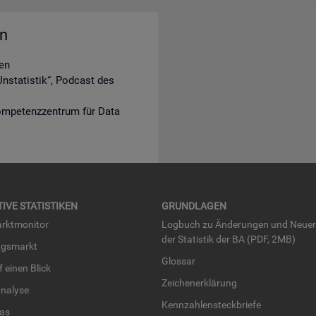
en
en
nstatistik“, Podcast des
ompetenzzentrum für Data
TI­VE STA­TIS­TI­KEN
GRUND­LA­GEN
rkt­mo­ni­tor
Log­buch zu Än­de­run­gen und Neue­
der Sta­tis­tik der BA (PDF, 2MB)
ngs­markt
Glos­sar
uf einen Blick
Zei­chen­er­klä­rung
na­ly­se
Kenn­zah­len­steck­brie­fe
­las