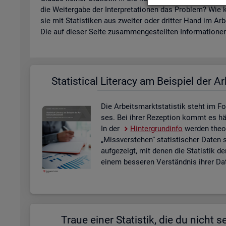
die Wei­ter­ga­be der In­ter­pre­ta­tio­nen das Pro­blem? Wie k
sie mit Sta­tis­ti­ken aus zwei­ter oder drit­ter Hand im Ar­
Die auf die­ser Seite zu­sam­men­ge­stell­ten In­for­ma­tio­nen 
Sta­ti­s­ti­cal Li­te­r­acy am Bei­spiel der Ar
Die Ar­beits­markt­sta­tis­tik steht im Fo
ses. Bei ihrer Re­zep­ti­on kommt es häu­f
In der
Hin­ter­grund­in­fo
wer­den theo­r
„Miss­ver­ste­hen“ sta­tis­ti­scher Daten 
auf­ge­zeigt, mit denen die Sta­tis­tik de
einem bes­se­ren Ver­ständ­nis ihrer Dat
Traue einer Sta­tis­tik, die du nicht se