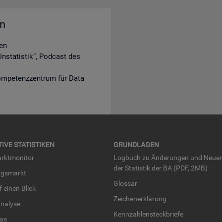
en
en
nstatistik“, Podcast des
ompetenzzentrum für Data
TI­VE STA­TIS­TI­KEN
GRUND­LA­GEN
rkt­mo­ni­tor
Log­buch zu Än­de­run­gen und Neue­
der Sta­tis­tik der BA (PDF, 2MB)
ngs­markt
Glos­sar
uf einen Blick
Zei­chen­er­klä­rung
na­ly­se
Kenn­zah­len­steck­brie­fe
­las