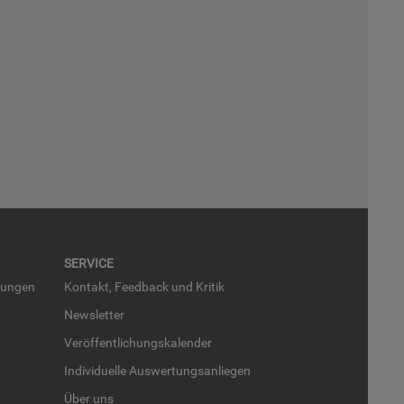
SER­VICE
run­gen
Kon­takt, Feed­back und Kri­tik
News­let­ter
Ver­öf­fent­li­chungs­ka­len­der
In­di­vi­du­el­le Aus­wer­tungs­an­lie­gen
Über uns