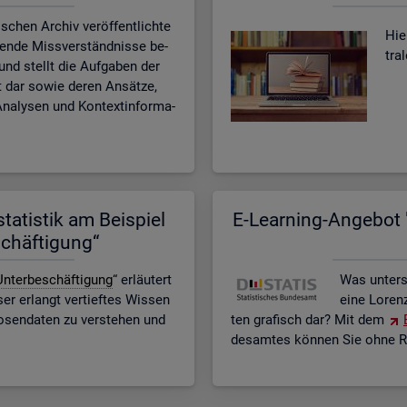
­schen Ar­chiv ver­öf­fent­lich­te
Hier
­ten­de Miss­ver­ständ­nis­se be­
tra
n und stellt die Auf­ga­ben der
eit dar sowie deren An­sät­ze,
na­ly­sen und Kon­text­in­for­ma­
ta­tis­tik am Bei­spiel
E-Lear­ning-An­ge­bot "
schäf­ti­gung“
n­ter­be­schäf­ti­gung
“ er­läu­tert
Was un­ter­
r er­langt ver­tief­tes Wis­sen
eine Lo­ren
o­sen­da­ten zu ver­ste­hen und
ten gra­fisch dar? Mit dem
des­am­tes kön­nen Sie ohne Re­g