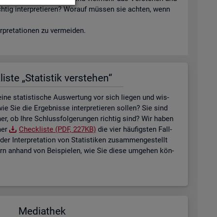
ich­tig in­ter­pre­tie­ren? Wor­auf müs­sen sie ach­ten, wenn
­pre­ta­tio­nen zu ver­mei­den.
is­te „Sta­tis­tik ver­ste­hen“
ne sta­tis­ti­sche Aus­wer­tung vor sich lie­gen und wis­
ie Sie die Er­geb­nis­se in­ter­pre­tie­ren sol­len? Sie sind
her, ob Ihre Schluss­fol­ge­run­gen rich­tig sind? Wir haben
ner
Check­lis­te (PDF, 227KB)
die vier häu­figs­ten Fall­
der In­ter­pre­ta­ti­on von Sta­tis­ti­ken zu­sam­men­ge­stellt
tern an­hand von Bei­spie­len, wie Sie diese um­ge­hen kön­
Me­dia­thek