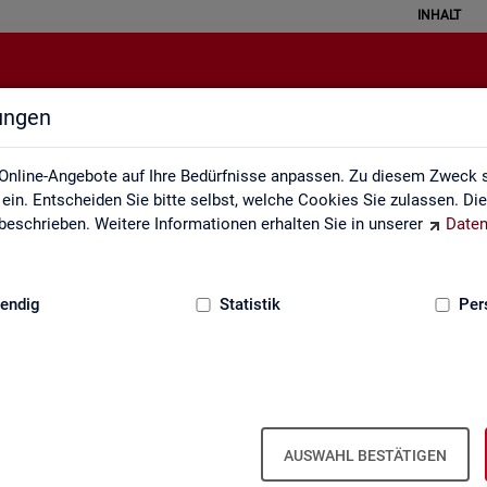
INHALT
lungen
atistical Literacy - Statistik verste
Online-Angebote auf Ihre Bedürfnisse anpassen. Zu diesem Zweck s
in. Entscheiden Sie bitte selbst, welche Cookies Sie zulassen. Di
eschrieben. Weitere Informationen erhalten Sie in unserer
Daten
:
GRUNDLAGEN
endig
Statistik
Per
erstehen
Li­te­r­acy - Sta­tis­tik ver­ste­hen und rich­tig i
AUSWAHL BESTÄTIGEN
 ver­schie­dens­ten Va­ria­tio­nen. Aber wird mit Sta­tis­tik wirk­lich oft