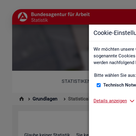
Cookie-Einstel
St
Wir möchten unsere 
sogenannte Cookies e
werden nachfolgend b
Bitte wählen Sie aus
STATISTIKEN
Technisch Notw
Grundlagen
Statistical Literacy - Statistik v
Details anzeigen
Sta­ti­s­ti­cal 
Glau­be kei­ner Sta­tis­tik ... Sie ken­nen die­sen Spruch in