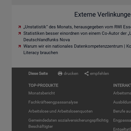
Externe Verlinkung
„Unstatistik“ des Monats, herausgegeben vom RWI Ess
Statistiken besser einordnen von einem Co-Autor der „U
Deutschlandfunks Nova
Warum wir ein nationales Datenkompetenzzentrum | K
Literacy brauchen
Diese Seite
drucken
empfehlen
TOP-PRO­DUK­TE
IN­TER­AK­
Mo­nats­be­richt
Ar­beits­ma
Fach­kräf­te­eng­pass­ana­ly­se
Aus­bil­du
Ar­beits­lo­se und Ar­beits­lo­sen­quo­ten
Be­ru­fe a
Ge­mein­de­da­ten so­zi­al­ver­si­che­rungs­pflich­tig
Eng­pass­a
Be­schäf­tig­ter
Ent­gel­t­at