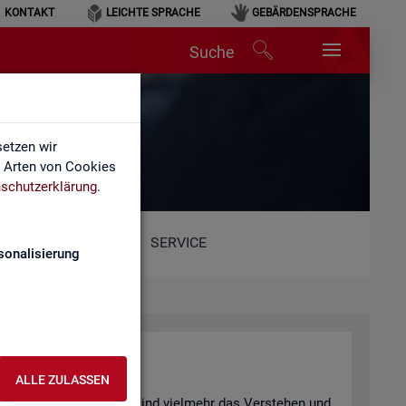
KONTAKT
LEICHTE SPRACHE
GEBÄRDENSPRACHE
Suche
hen
etzen wir
e Arten von Cookies
schutzerklärung
.
SERVICE
sonalisierung
n­ter­pre­tie­ren
ALLE ZULASSEN
 be­wusst ge­täuscht? Oder sind viel­mehr das Ver­ste­hen und