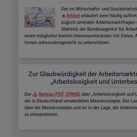
Der im Wirt­schafts- und So­zi­al­sta­tis­ti
Ar­ti­kel
er­läu­tert zwei häu­fig auf­tre
züg­lich zen­tra­ler Ar­beits­markt­fra­ge
Sta­tis­tik der Bun­des­agen­tur für Ar­b
einen mög­lichst brei­ten In­ter­es­sen­ten­kreis mit Daten, A
tio­nen adres­sa­ten­ge­recht zu un­ter­stüt­zen.
Zur Glaub­wür­dig­keit der Ar­beits­markt­s
„Ar­beits­lo­sig­keit und Un­ter­be­
Der
Bei­trag (PDF, 299KB)
über „Ar­beits­lo­sig­keit und
U
die in Deutsch­land ver­wen­de­ten Mess­kon­zep­te. Der Lese
über die Mess­kon­zep­te und ist in der Lage, die Ar­beits­l
zu in­ter­pre­tie­ren.