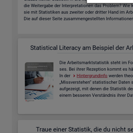
die Wei­ter­ga­be der In­ter­pre­ta­tio­nen das Pro­blem? Wie k
sie mit Sta­tis­ti­ken aus zwei­ter oder drit­ter Hand im Ar­
Die auf die­ser Seite zu­sam­men­ge­stell­ten In­for­ma­tio­nen 
Sta­ti­s­ti­cal Li­te­r­acy am Bei­spiel der Ar
Die Ar­beits­markt­sta­tis­tik steht im Fo
ses. Bei ihrer Re­zep­ti­on kommt es häu­f
In der
Hin­ter­grund­in­fo
wer­den theo­r
„Miss­ver­ste­hen“ sta­tis­ti­scher Daten 
auf­ge­zeigt, mit denen die Sta­tis­tik de
einem bes­se­ren Ver­ständ­nis ihrer Dat
Traue einer Sta­tis­tik, die du nicht se