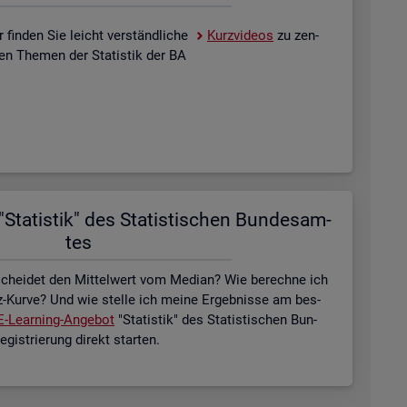
 fin­den Sie leicht ver­ständ­li­che
Kurz­vi­de­os
zu zen­
­len The­men der Sta­tis­tik der BA
Sta­tis­tik" des Sta­tis­ti­schen Bun­des­am­
tes
schei­det den Mit­tel­wert vom Me­di­an? Wie be­rech­ne ich
z-Kurve? Und wie stel­le ich meine Er­geb­nis­se am bes­
E-Lear­ning-An­ge­bot
"Sta­tis­tik" des Sta­tis­ti­schen Bun­
is­trie­rung di­rekt star­ten.