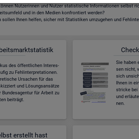
ön­nen Nut­ze­rin­nen und Nut­zer sta­tis­ti­sche In­for­ma­tio­nen selbst r
beits­um­feld und in den Me­di­en kon­fron­tiert wer­den?
sol­len Ihnen hel­fen, si­cher mit Sta­tis­ti­ken um­zu­ge­hen und Fehl­in­ter
­beits­markt­sta­tis­tik
Check­l
Sie haben ei
kus des öf­fent­li­chen In­ter­es­
sen nicht, w
ig zu Fehl­in­ter­pre­ta­tio­nen.
sich un­si­c
e­ti­sche Ur­sa­chen für das
Ihnen in ei
skiz­ziert und Lö­sungs­an­sät­ze
stri­cke bei 
r Bun­des­agen­tur für Ar­beit zu
und er­läu­
en bei­trägt.
nen.
lbst er­stellt hast