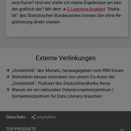
renz-Kurve? Und wie stel­le ich meine Er­geb­nis­se am bes­
ten gra­fisch dar? Mit dem
E-Lear­ning-An­ge­bot
"Sta­tis­
tik" des Sta­tis­ti­schen Bun­des­am­tes kön­nen Sie ohne Re­
gis­trie­rung di­rekt star­ten.
Externe Verlinkungen
„Unstatistik“ des Monats, herausgegeben vom RWI Essen
Statistiken besser einordnen von einem Co-Autor der
„Unstatistik“, Podcast des Deutschlandfunks Nova
Warum wir ein nationales Datenkompetenzzentrum |
Kompetenzzentrum für Data Literacy brauchen
Diese Seite
empfehlen
TOP-PRO­DUK­TE