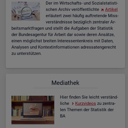
Der im Wirt­schafts- und So­zi­al­sta­tis­ti­
schen Ar­chiv ver­öf­fent­lich­te
Ar­ti­kel
er­läu­tert zwei häu­fig auf­tre­ten­de Miss­
ver­ständ­nis­se be­züg­lich zen­tra­ler Ar­
beits­markt­fra­gen und stellt die Auf­ga­ben der Sta­tis­tik
der Bun­des­agen­tur für Ar­beit dar sowie deren An­sät­ze,
einen mög­lichst brei­ten In­ter­es­sen­ten­kreis mit Daten,
Ana­ly­sen und Kon­text­in­for­ma­tio­nen adres­sa­ten­ge­recht
zu un­ter­stüt­zen.
Me­dia­thek
Hier fin­den Sie leicht ver­ständ­
li­che
Kurz­vi­de­os
zu zen­tra­
len The­men der Sta­tis­tik der
BA