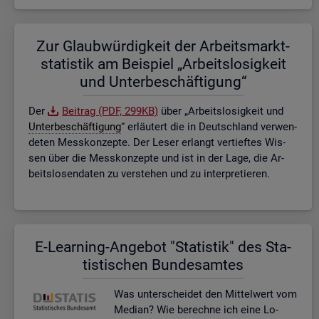
Zur Glaub­wür­dig­keit der Ar­beits­markt­
sta­tis­tik am Bei­spiel „Ar­beits­lo­sig­keit
und Un­ter­be­schäf­ti­gung“
Der
Bei­trag (PDF, 299KB)
über „Ar­beits­lo­sig­keit und
Un­ter­be­schäf­ti­gung
“ er­läu­tert die in Deutsch­land ver­wen­
de­ten Mess­kon­zep­te. Der Leser er­langt ver­tief­tes Wis­
sen über die Mess­kon­zep­te und ist in der Lage, die Ar­
beits­lo­sen­da­ten zu ver­ste­hen und zu in­ter­pre­tie­ren.
E-Lear­ning-An­ge­bot "Sta­tis­tik" des Sta­
tis­ti­schen Bun­des­am­tes
Was un­ter­schei­det den Mit­tel­wert vom
Me­di­an? Wie be­rech­ne ich eine Lo­