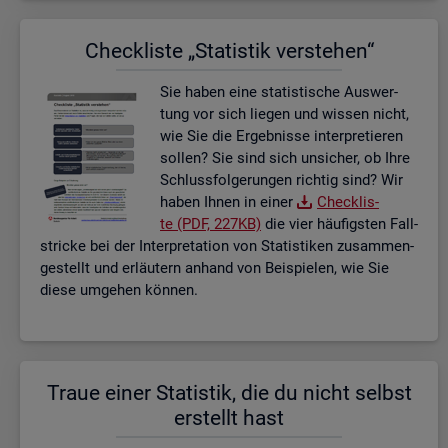
Check­lis­te „Sta­tis­tik ver­ste­hen“
Sie haben eine sta­tis­ti­sche Aus­wer­
tung vor sich lie­gen und wis­sen nicht,
wie Sie die Er­geb­nis­se in­ter­pre­tie­ren
sol­len? Sie sind sich un­si­cher, ob Ihre
Schluss­fol­ge­run­gen rich­tig sind? Wir
haben Ihnen in einer
Check­lis­
te (PDF, 227KB)
die vier häu­figs­ten Fall­
stri­cke bei der In­ter­pre­ta­ti­on von Sta­tis­ti­ken zu­sam­men­
ge­stellt und er­läu­tern an­hand von Bei­spie­len, wie Sie
diese um­ge­hen kön­nen.
Traue einer Sta­tis­tik, die du nicht selbst
er­stellt hast