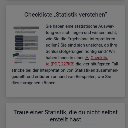
Check­lis­te „Sta­tis­tik ver­ste­hen“
Sie haben eine sta­tis­ti­sche Aus­wer­
tung vor sich lie­gen und wis­sen nicht,
wie Sie die Er­geb­nis­se in­ter­pre­tie­ren
sol­len? Sie sind sich un­si­cher, ob Ihre
Schluss­fol­ge­run­gen rich­tig sind? Wir
haben Ihnen in einer
Check­lis­
te (PDF, 227KB)
die vier häu­figs­ten Fall­
stri­cke bei der In­ter­pre­ta­ti­on von Sta­tis­ti­ken zu­sam­men­
ge­stellt und er­läu­tern an­hand von Bei­spie­len, wie Sie
diese um­ge­hen kön­nen.
Traue einer Sta­tis­tik, die du nicht selbst
er­stellt hast