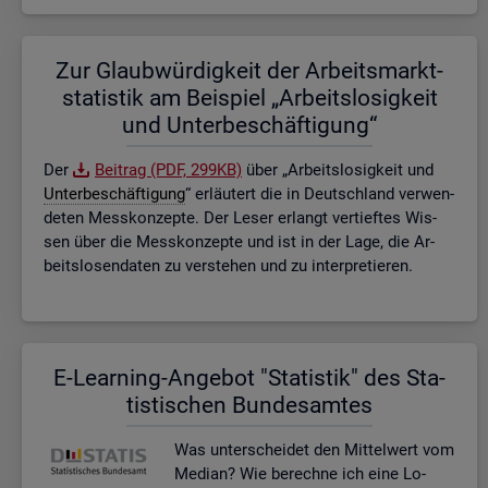
Zur Glaub­wür­dig­keit der Ar­beits­markt­
sta­tis­tik am Bei­spiel „Ar­beits­lo­sig­keit
und Un­ter­be­schäf­ti­gung“
Der
Bei­trag (PDF, 299KB)
über „Ar­beits­lo­sig­keit und
Un­ter­be­schäf­ti­gung
“ er­läu­tert die in Deutsch­land ver­wen­
de­ten Mess­kon­zep­te. Der Leser er­langt ver­tief­tes Wis­
sen über die Mess­kon­zep­te und ist in der Lage, die Ar­
beits­lo­sen­da­ten zu ver­ste­hen und zu in­ter­pre­tie­ren.
E-Lear­ning-An­ge­bot "Sta­tis­tik" des Sta­
tis­ti­schen Bun­des­am­tes
Was un­ter­schei­det den Mit­tel­wert vom
Me­di­an? Wie be­rech­ne ich eine Lo­