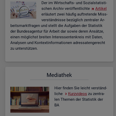
Der im Wirt­schafts- und So­zi­al­sta­tis­ti­
schen Ar­chiv ver­öf­fent­lich­te
Ar­ti­kel
er­läu­tert zwei häu­fig auf­tre­ten­de Miss­
ver­ständ­nis­se be­züg­lich zen­tra­ler Ar­
beits­markt­fra­gen und stellt die Auf­ga­ben der Sta­tis­tik
der Bun­des­agen­tur für Ar­beit dar sowie deren An­sät­ze,
einen mög­lichst brei­ten In­ter­es­sen­ten­kreis mit Daten,
Ana­ly­sen und Kon­text­in­for­ma­tio­nen adres­sa­ten­ge­recht
zu un­ter­stüt­zen.
Me­dia­thek
Hier fin­den Sie leicht ver­ständ­
li­che
Kurz­vi­de­os
zu zen­tra­
len The­men der Sta­tis­tik der
BA