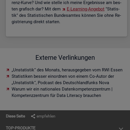
renz-Kurve? Und wie stel­le ich meine Er­geb­nis­se am bes­
ten gra­fisch dar? Mit dem
E-Lear­ning-An­ge­bot
"Sta­tis­
tik" des Sta­tis­ti­schen Bun­des­am­tes kön­nen Sie ohne Re­
gis­trie­rung di­rekt star­ten.
Externe Verlinkungen
„Unstatistik“ des Monats, herausgegeben vom RWI Essen
Statistiken besser einordnen von einem Co-Autor der
„Unstatistik“, Podcast des Deutschlandfunks Nova
Warum wir ein nationales Datenkompetenzzentrum |
Kompetenzzentrum für Data Literacy brauchen
Diese Seite
empfehlen
TOP-PRO­DUK­TE