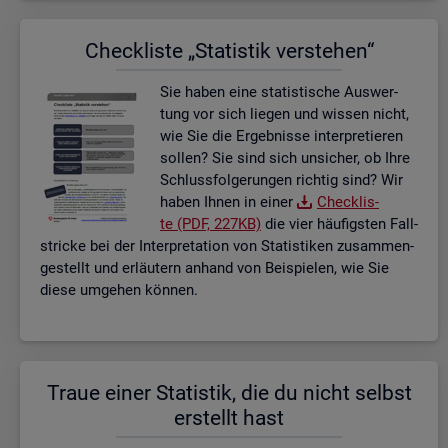
Check­lis­te „Sta­tis­tik ver­ste­hen“
Sie haben eine sta­tis­ti­sche Aus­wer­
tung vor sich lie­gen und wis­sen nicht,
wie Sie die Er­geb­nis­se in­ter­pre­tie­ren
sol­len? Sie sind sich un­si­cher, ob Ihre
Schluss­fol­ge­run­gen rich­tig sind? Wir
haben Ihnen in einer
Check­lis­
te (PDF, 227KB)
die vier häu­figs­ten Fall­
stri­cke bei der In­ter­pre­ta­ti­on von Sta­tis­ti­ken zu­sam­men­
ge­stellt und er­läu­tern an­hand von Bei­spie­len, wie Sie
diese um­ge­hen kön­nen.
Traue einer Sta­tis­tik, die du nicht selbst
er­stellt hast