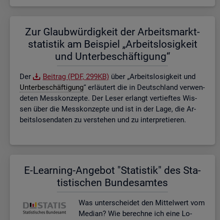
Zur Glaub­wür­dig­keit der Ar­beits­markt­
sta­tis­tik am Bei­spiel „Ar­beits­lo­sig­keit
und Un­ter­be­schäf­ti­gung“
Der
Bei­trag (PDF, 299KB)
über „Ar­beits­lo­sig­keit und
Un­ter­be­schäf­ti­gung
“ er­läu­tert die in Deutsch­land ver­wen­
de­ten Mess­kon­zep­te. Der Leser er­langt ver­tief­tes Wis­
sen über die Mess­kon­zep­te und ist in der Lage, die Ar­
beits­lo­sen­da­ten zu ver­ste­hen und zu in­ter­pre­tie­ren.
E-Lear­ning-An­ge­bot "Sta­tis­tik" des Sta­
tis­ti­schen Bun­des­am­tes
Was un­ter­schei­det den Mit­tel­wert vom
Me­di­an? Wie be­rech­ne ich eine Lo­