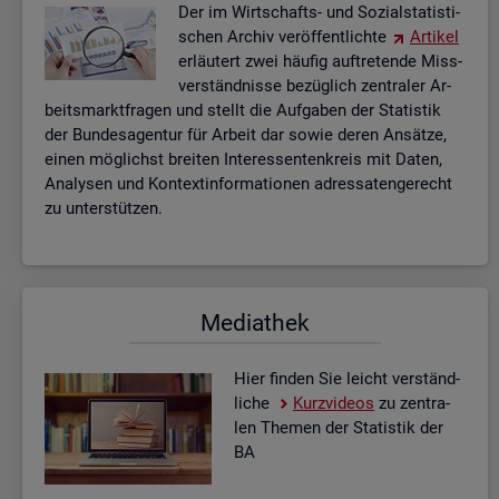
Der im Wirt­schafts- und So­zi­al­sta­tis­ti­
schen Ar­chiv ver­öf­fent­lich­te
Ar­ti­kel
er­läu­tert zwei häu­fig auf­tre­ten­de Miss­
ver­ständ­nis­se be­züg­lich zen­tra­ler Ar­
beits­markt­fra­gen und stellt die Auf­ga­ben der Sta­tis­tik
der Bun­des­agen­tur für Ar­beit dar sowie deren An­sät­ze,
einen mög­lichst brei­ten In­ter­es­sen­ten­kreis mit Daten,
Ana­ly­sen und Kon­text­in­for­ma­tio­nen adres­sa­ten­ge­recht
zu un­ter­stüt­zen.
Me­dia­thek
Hier fin­den Sie leicht ver­ständ­
li­che
Kurz­vi­de­os
zu zen­tra­
len The­men der Sta­tis­tik der
BA