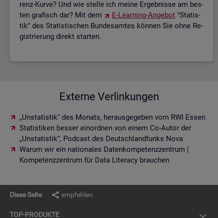
renz-Kurve? Und wie stel­le ich meine Er­geb­nis­se am bes­
ten gra­fisch dar? Mit dem
E-Lear­ning-An­ge­bot
"Sta­tis­
tik" des Sta­tis­ti­schen Bun­des­am­tes kön­nen Sie ohne Re­
gis­trie­rung di­rekt star­ten.
Externe Verlinkungen
„Unstatistik“ des Monats, herausgegeben vom RWI Essen
Statistiken besser einordnen von einem Co-Autor der
„Unstatistik“, Podcast des Deutschlandfunks Nova
Warum wir ein nationales Datenkompetenzzentrum |
Kompetenzzentrum für Data Literacy brauchen
Diese Seite
empfehlen
TOP-PRO­DUK­TE