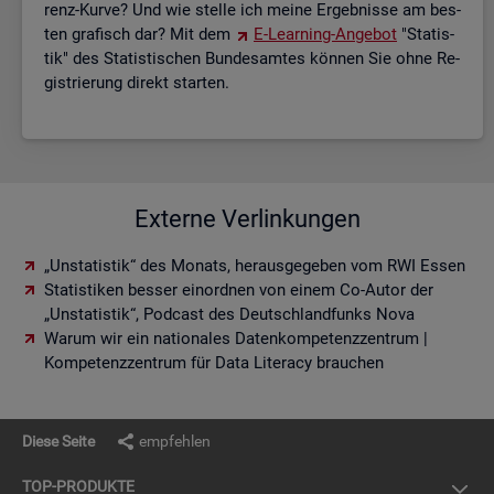
renz-Kurve? Und wie stel­le ich meine Er­geb­nis­se am bes­
ten gra­fisch dar? Mit dem
E-Lear­ning-An­ge­bot
"Sta­tis­
tik" des Sta­tis­ti­schen Bun­des­am­tes kön­nen Sie ohne Re­
gis­trie­rung di­rekt star­ten.
Externe Verlinkungen
„Unstatistik“ des Monats, herausgegeben vom RWI Essen
Statistiken besser einordnen von einem Co-Autor der
„Unstatistik“, Podcast des Deutschlandfunks Nova
Warum wir ein nationales Datenkompetenzzentrum |
Kompetenzzentrum für Data Literacy brauchen
Diese Seite
empfehlen
TOP-PRO­DUK­TE