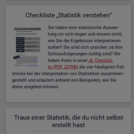
Check­lis­te „Sta­tis­tik ver­ste­hen“
Sie haben eine sta­tis­ti­sche Aus­wer­
tung vor sich lie­gen und wis­sen nicht,
wie Sie die Er­geb­nis­se in­ter­pre­tie­ren
sol­len? Sie sind sich un­si­cher, ob Ihre
Schluss­fol­ge­run­gen rich­tig sind? Wir
haben Ihnen in einer
Check­lis­
te (PDF, 227KB)
die vier häu­figs­ten Fall­
stri­cke bei der In­ter­pre­ta­ti­on von Sta­tis­ti­ken zu­sam­men­
ge­stellt und er­läu­tern an­hand von Bei­spie­len, wie Sie
diese um­ge­hen kön­nen.
Traue einer Sta­tis­tik, die du nicht selbst
er­stellt hast