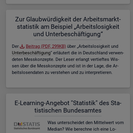
Zur Glaub­wür­dig­keit der Ar­beits­markt­
sta­tis­tik am Bei­spiel „Ar­beits­lo­sig­keit
und Un­ter­be­schäf­ti­gung“
Der
Bei­trag (PDF, 299KB)
über „Ar­beits­lo­sig­keit und
Un­ter­be­schäf­ti­gung
“ er­läu­tert die in Deutsch­land ver­wen­
de­ten Mess­kon­zep­te. Der Leser er­langt ver­tief­tes Wis­
sen über die Mess­kon­zep­te und ist in der Lage, die Ar­
beits­lo­sen­da­ten zu ver­ste­hen und zu in­ter­pre­tie­ren.
E-Lear­ning-An­ge­bot "Sta­tis­tik" des Sta­
tis­ti­schen Bun­des­am­tes
Was un­ter­schei­det den Mit­tel­wert vom
Me­di­an? Wie be­rech­ne ich eine Lo­