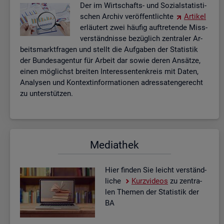
Der im Wirt­schafts- und So­zi­al­sta­tis­ti­
schen Ar­chiv ver­öf­fent­lich­te
Ar­ti­kel
er­läu­tert zwei häu­fig auf­tre­ten­de Miss­
ver­ständ­nis­se be­züg­lich zen­tra­ler Ar­
beits­markt­fra­gen und stellt die Auf­ga­ben der Sta­tis­tik
der Bun­des­agen­tur für Ar­beit dar sowie deren An­sät­ze,
einen mög­lichst brei­ten In­ter­es­sen­ten­kreis mit Daten,
Ana­ly­sen und Kon­text­in­for­ma­tio­nen adres­sa­ten­ge­recht
zu un­ter­stüt­zen.
Me­dia­thek
Hier fin­den Sie leicht ver­ständ­
li­che
Kurz­vi­de­os
zu zen­tra­
len The­men der Sta­tis­tik der
BA