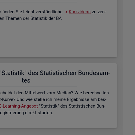
 fin­den Sie leicht ver­ständ­li­che
Kurz­vi­de­os
zu zen­
­len The­men der Sta­tis­tik der BA
Sta­tis­tik" des Sta­tis­ti­schen Bun­des­am­
tes
schei­det den Mit­tel­wert vom Me­di­an? Wie be­rech­ne ich
z-Kurve? Und wie stel­le ich meine Er­geb­nis­se am bes­
E-Lear­ning-An­ge­bot
"Sta­tis­tik" des Sta­tis­ti­schen Bun­
is­trie­rung di­rekt star­ten.