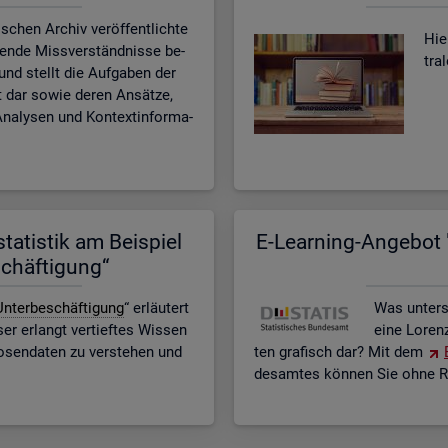
­schen Ar­chiv ver­öf­fent­lich­te
Hier
­ten­de Miss­ver­ständ­nis­se be­
tra
n und stellt die Auf­ga­ben der
eit dar sowie deren An­sät­ze,
na­ly­sen und Kon­text­in­for­ma­
ta­tis­tik am Bei­spiel
E-Lear­ning-An­ge­bot "
schäf­ti­gung“
n­ter­be­schäf­ti­gung
“ er­läu­tert
Was un­ter­
r er­langt ver­tief­tes Wis­sen
eine Lo­ren
o­sen­da­ten zu ver­ste­hen und
ten gra­fisch dar? Mit dem
des­am­tes kön­nen Sie ohne Re­g