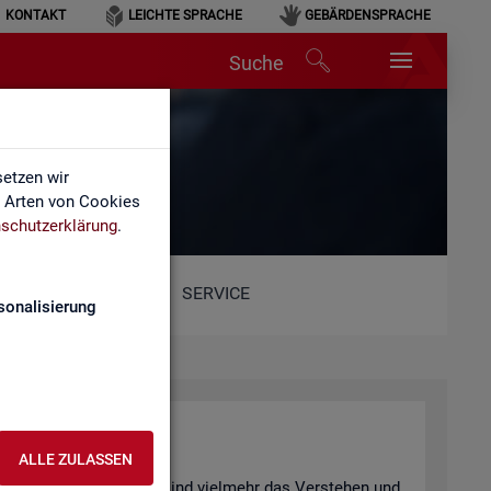
KONTAKT
LEICHTE SPRACHE
GEBÄRDENSPRACHE
Suche
hen
etzen wir
e Arten von Cookies
schutzerklärung
.
SERVICE
sonalisierung
n­ter­pre­tie­ren
ALLE ZULASSEN
 be­wusst ge­täuscht? Oder sind viel­mehr das Ver­ste­hen und