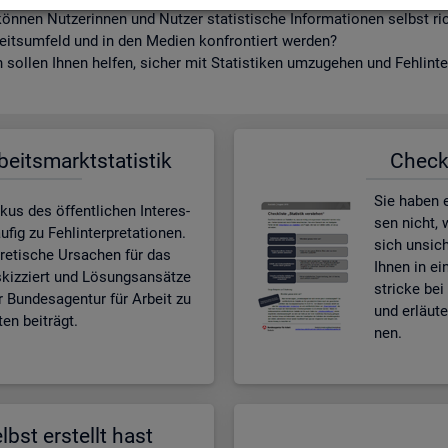
ön­nen Nut­ze­rin­nen und Nut­zer sta­tis­ti­sche In­for­ma­tio­nen selbst r
beits­um­feld und in den Me­di­en kon­fron­tiert wer­den?
sol­len Ihnen hel­fen, si­cher mit Sta­tis­ti­ken um­zu­ge­hen und Fehl­in­ter
­beits­markt­sta­tis­tik
Check­l
Sie haben ei
kus des öf­fent­li­chen In­ter­es­
sen nicht, w
ig zu Fehl­in­ter­pre­ta­tio­nen.
sich un­si­c
e­ti­sche Ur­sa­chen für das
Ihnen in ei
skiz­ziert und Lö­sungs­an­sät­ze
stri­cke bei 
r Bun­des­agen­tur für Ar­beit zu
und er­läu­
en bei­trägt.
nen.
lbst er­stellt hast