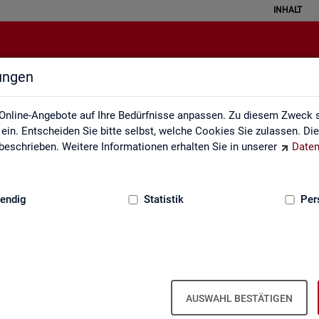
INHALT
lungen
atistical Literacy - Statistik verste
Online-Angebote auf Ihre Bedürfnisse anpassen. Zu diesem Zweck s
in. Entscheiden Sie bitte selbst, welche Cookies Sie zulassen. Di
eschrieben. Weitere Informationen erhalten Sie in unserer
Daten
:
GRUNDLAGEN
endig
Statistik
Per
erstehen
Li­te­r­acy - Sta­tis­tik ver­ste­hen und rich­tig i
AUSWAHL BESTÄTIGEN
 ver­schie­dens­ten Va­ria­tio­nen. Aber wird mit Sta­tis­tik wirk­lich oft