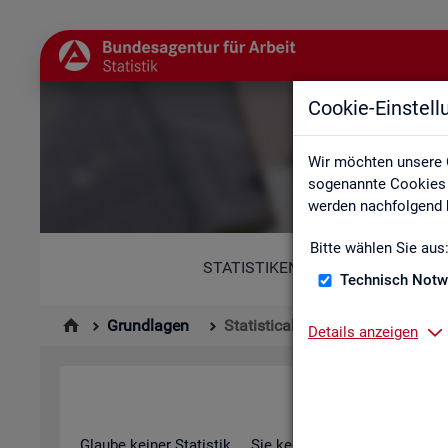
Cookie-Einstel
St
Wir möchten unsere 
sogenannte Cookies e
werden nachfolgend b
Bitte wählen Sie aus
STATISTIKEN
Technisch Notw
Grundlagen
Statistical Literacy - Statistik v
Details anzeigen
Sta­ti­s­ti­cal 
Glau­be kei­ner Sta­tis­tik ... Sie ken­nen die­sen Spruch in