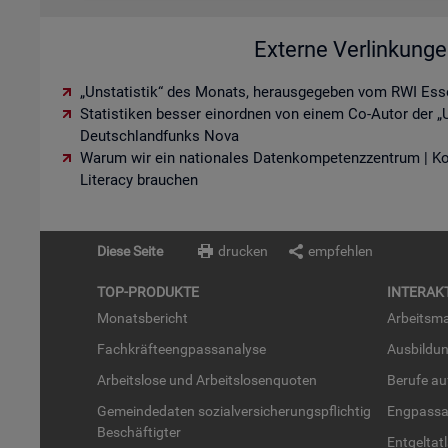
Externe Verlinkung
„Unstatistik“ des Monats, herausgegeben vom RWI Ess
Statistiken besser einordnen von einem Co-Autor der „U
Deutschlandfunks Nova
Warum wir ein nationales Datenkompetenzzentrum | K
Literacy brauchen
Diese Seite
drucken
empfehlen
TOP-PRO­DUK­TE
IN­TER­AK­
Mo­nats­be­richt
Ar­beits­ma
Fach­kräf­te­eng­pass­ana­ly­se
Aus­bil­du
Ar­beits­lo­se und Ar­beits­lo­sen­quo­ten
Be­ru­fe a
Ge­mein­de­da­ten so­zi­al­ver­si­che­rungs­pflich­tig
Eng­pass­a
Be­schäf­tig­ter
Ent­gel­t­at