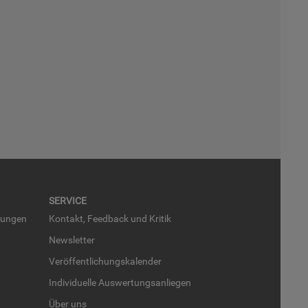
SER­VICE
run­gen
Kon­takt, Feed­back und Kri­tik
News­let­ter
Ver­öf­fent­li­chungs­ka­len­der
In­di­vi­du­el­le Aus­wer­tungs­an­lie­gen
Über uns