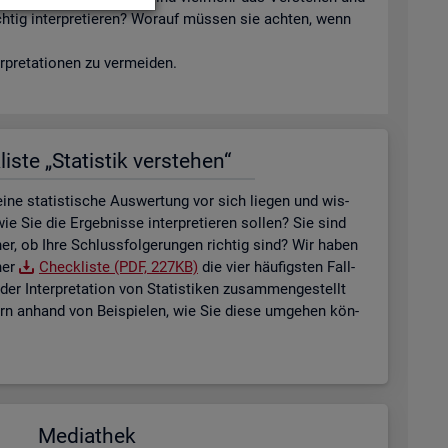
ich­tig in­ter­pre­tie­ren? Wor­auf müs­sen sie ach­ten, wenn
­pre­ta­tio­nen zu ver­mei­den.
is­te „Sta­tis­tik ver­ste­hen“
ne sta­tis­ti­sche Aus­wer­tung vor sich lie­gen und wis­
ie Sie die Er­geb­nis­se in­ter­pre­tie­ren sol­len? Sie sind
her, ob Ihre Schluss­fol­ge­run­gen rich­tig sind? Wir haben
ner
Check­lis­te (PDF, 227KB)
die vier häu­figs­ten Fall­
der In­ter­pre­ta­ti­on von Sta­tis­ti­ken zu­sam­men­ge­stellt
tern an­hand von Bei­spie­len, wie Sie diese um­ge­hen kön­
Me­dia­thek