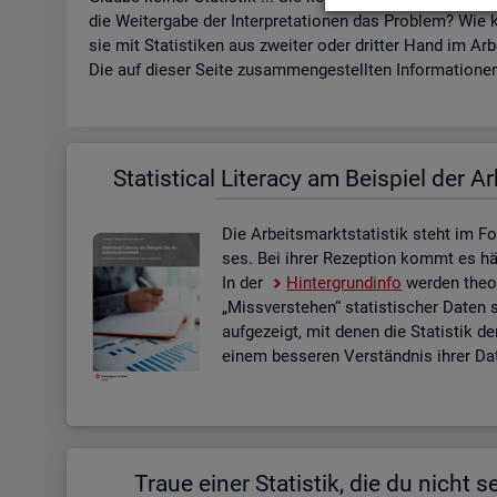
die Wei­ter­ga­be der In­ter­pre­ta­tio­nen das Pro­blem? Wie k
sie mit Sta­tis­ti­ken aus zwei­ter oder drit­ter Hand im Ar­
Die auf die­ser Seite zu­sam­men­ge­stell­ten In­for­ma­tio­nen 
Sta­ti­s­ti­cal Li­te­r­acy am Bei­spiel der Ar
Die Ar­beits­markt­sta­tis­tik steht im Fo
ses. Bei ihrer Re­zep­ti­on kommt es häu­f
In der
Hin­ter­grund­in­fo
wer­den theo­r
„Miss­ver­ste­hen“ sta­tis­ti­scher Daten 
auf­ge­zeigt, mit denen die Sta­tis­tik de
einem bes­se­ren Ver­ständ­nis ihrer Dat
Traue einer Sta­tis­tik, die du nicht se