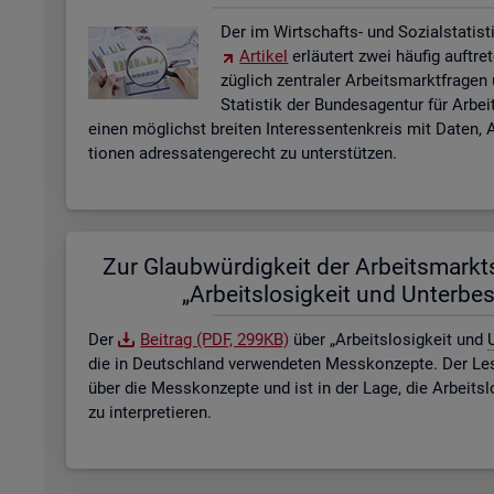
Der im Wirt­schafts- und So­zi­al­sta­tis­ti
Ar­ti­kel
er­läu­tert zwei häu­fig auf­tre
züg­lich zen­tra­ler Ar­beits­markt­fra­ge
Sta­tis­tik der Bun­des­agen­tur für Ar­b
einen mög­lichst brei­ten In­ter­es­sen­ten­kreis mit Daten, A
tio­nen adres­sa­ten­ge­recht zu un­ter­stüt­zen.
Zur Glaub­wür­dig­keit der Ar­beits­markt­s
„Ar­beits­lo­sig­keit und Un­ter­be­
Der
Bei­trag (PDF, 299KB)
über „Ar­beits­lo­sig­keit und
U
die in Deutsch­land ver­wen­de­ten Mess­kon­zep­te. Der Lese
über die Mess­kon­zep­te und ist in der Lage, die Ar­beits­l
zu in­ter­pre­tie­ren.