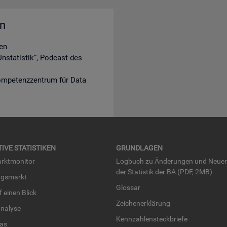
en
en
nstatistik“, Podcast des
ompetenzzentrum für Data
TI­VE STA­TIS­TI­KEN
GRUND­LA­GEN
rkt­mo­ni­tor
Log­buch zu Än­de­run­gen und Neue­
der Sta­tis­tik der BA (PDF, 2MB)
ngs­markt
Glos­sar
uf einen Blick
Zei­chen­er­klä­rung
na­ly­se
Kenn­zah­len­steck­brie­fe
­las