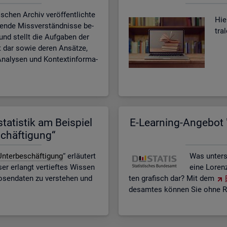
­schen Ar­chiv ver­öf­fent­lich­te
Hier
­ten­de Miss­ver­ständ­nis­se be­
tra
n und stellt die Auf­ga­ben der
eit dar sowie deren An­sät­ze,
na­ly­sen und Kon­text­in­for­ma­
ta­tis­tik am Bei­spiel
E-Lear­ning-An­ge­bot "
schäf­ti­gung“
n­ter­be­schäf­ti­gung
“ er­läu­tert
Was un­ter­
r er­langt ver­tief­tes Wis­sen
eine Lo­ren
o­sen­da­ten zu ver­ste­hen und
ten gra­fisch dar? Mit dem
des­am­tes kön­nen Sie ohne Re­g