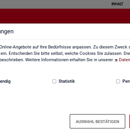
INHALT
lungen
atistical Literacy - Statistik verste
Online-Angebote auf Ihre Bedürfnisse anpassen. Zu diesem Zweck s
in. Entscheiden Sie bitte selbst, welche Cookies Sie zulassen. Di
eschrieben. Weitere Informationen erhalten Sie in unserer
Daten
:
GRUNDLAGEN
endig
Statistik
Per
erstehen
Li­te­r­acy - Sta­tis­tik ver­ste­hen und rich­tig i
AUSWAHL BESTÄTIGEN
 ver­schie­dens­ten Va­ria­tio­nen. Aber wird mit Sta­tis­tik wirk­lich oft