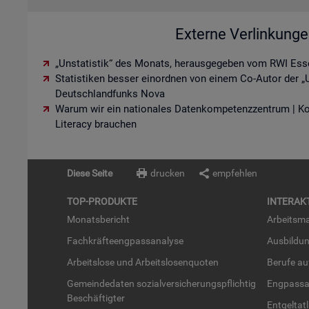
Externe Verlinkung
„Unstatistik“ des Monats, herausgegeben vom RWI Ess
Statistiken besser einordnen von einem Co-Autor der „U
Deutschlandfunks Nova
Warum wir ein nationales Datenkompetenzzentrum | K
Literacy brauchen
Diese Seite
drucken
empfehlen
TOP-PRO­DUK­TE
IN­TER­AK­
Mo­nats­be­richt
Ar­beits­ma
Fach­kräf­te­eng­pass­ana­ly­se
Aus­bil­du
Ar­beits­lo­se und Ar­beits­lo­sen­quo­ten
Be­ru­fe a
Ge­mein­de­da­ten so­zi­al­ver­si­che­rungs­pflich­tig
Eng­pass­a
Be­schäf­tig­ter
Ent­gel­t­at