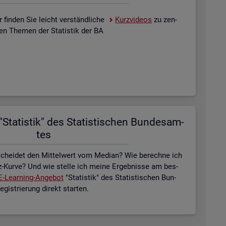
 fin­den Sie leicht ver­ständ­li­che
Kurz­vi­de­os
zu zen­
­len The­men der Sta­tis­tik der BA
Sta­tis­tik" des Sta­tis­ti­schen Bun­des­am­
tes
schei­det den Mit­tel­wert vom Me­di­an? Wie be­rech­ne ich
z-Kurve? Und wie stel­le ich meine Er­geb­nis­se am bes­
E-Lear­ning-An­ge­bot
"Sta­tis­tik" des Sta­tis­ti­schen Bun­
is­trie­rung di­rekt star­ten.