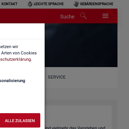
KONTAKT
LEICHTE SPRACHE
GEBÄRDENSPRACHE
Suche
hen
etzen wir
e Arten von Cookies
schutzerklärung
.
SERVICE
sonalisierung
n­ter­pre­tie­ren
ALLE ZULASSEN
 be­wusst ge­täuscht? Oder sind viel­mehr das Ver­ste­hen und