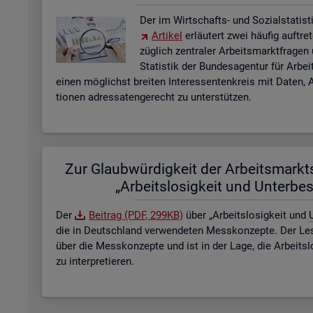
Der im Wirt­schafts- und So­zi­al­sta­tis­ti
Ar­ti­kel
er­läu­tert zwei häu­fig auf­tre
züg­lich zen­tra­ler Ar­beits­markt­fra­ge
Sta­tis­tik der Bun­des­agen­tur für Ar­b
einen mög­lichst brei­ten In­ter­es­sen­ten­kreis mit Daten, A
tio­nen adres­sa­ten­ge­recht zu un­ter­stüt­zen.
Zur Glaub­wür­dig­keit der Ar­beits­markt­s
„Ar­beits­lo­sig­keit und Un­ter­be­
Der
Bei­trag (PDF, 299KB)
über „Ar­beits­lo­sig­keit und
U
die in Deutsch­land ver­wen­de­ten Mess­kon­zep­te. Der Lese
über die Mess­kon­zep­te und ist in der Lage, die Ar­beits­l
zu in­ter­pre­tie­ren.