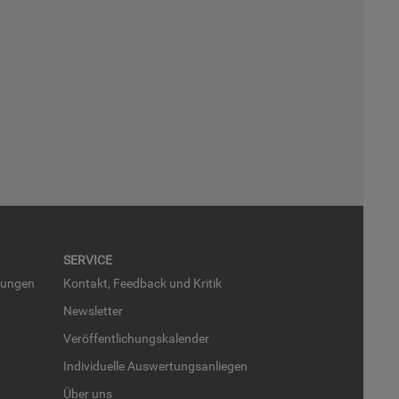
SER­VICE
run­gen
Kon­takt, Feed­back und Kri­tik
News­let­ter
Ver­öf­fent­li­chungs­ka­len­der
In­di­vi­du­el­le Aus­wer­tungs­an­lie­gen
Über uns