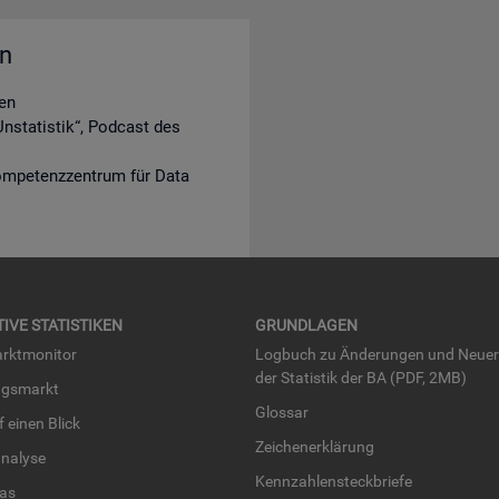
en
en
nstatistik“, Podcast des
ompetenzzentrum für Data
TI­VE STA­TIS­TI­KEN
GRUND­LA­GEN
rkt­mo­ni­tor
Log­buch zu Än­de­run­gen und Neue­
der Sta­tis­tik der BA (PDF, 2MB)
ngs­markt
Glos­sar
uf einen Blick
Zei­chen­er­klä­rung
na­ly­se
Kenn­zah­len­steck­brie­fe
­las