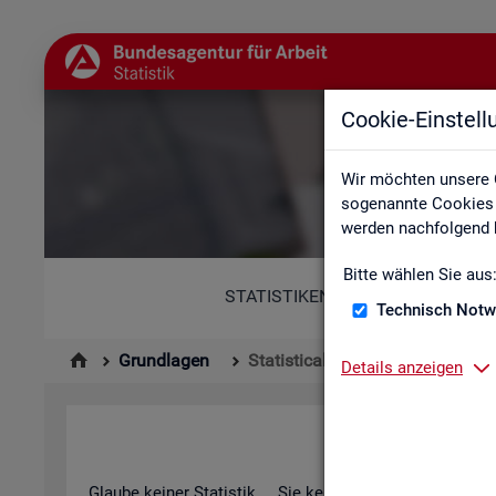
Cookie-Einstel
St
Wir möchten unsere 
sogenannte Cookies e
werden nachfolgend b
Bitte wählen Sie aus
STATISTIKEN
Technisch Notw
Grundlagen
Statistical Literacy - Statistik v
Details anzeigen
Sta­ti­s­ti­cal 
Glau­be kei­ner Sta­tis­tik ... Sie ken­nen die­sen Spruch in