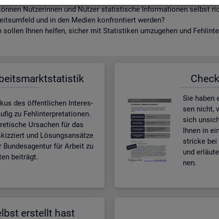
ön­nen Nut­ze­rin­nen und Nut­zer sta­tis­ti­sche In­for­ma­tio­nen selbst r
beits­um­feld und in den Me­di­en kon­fron­tiert wer­den?
sol­len Ihnen hel­fen, si­cher mit Sta­tis­ti­ken um­zu­ge­hen und Fehl­in­ter
­beits­markt­sta­tis­tik
Check­l
Sie haben ei
kus des öf­fent­li­chen In­ter­es­
sen nicht, w
ig zu Fehl­in­ter­pre­ta­tio­nen.
sich un­si­c
e­ti­sche Ur­sa­chen für das
Ihnen in ei
skiz­ziert und Lö­sungs­an­sät­ze
stri­cke bei 
r Bun­des­agen­tur für Ar­beit zu
und er­läu­
en bei­trägt.
nen.
lbst er­stellt hast