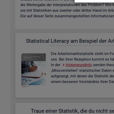
die Wei­ter­ga­be der In­ter­pre­ta­tio­nen das Pro­blem? Wie k
sie mit Sta­tis­ti­ken aus zwei­ter oder drit­ter Hand im Ar­
Die auf die­ser Seite zu­sam­men­ge­stell­ten In­for­ma­tio­nen 
Sta­ti­s­ti­cal Li­te­r­acy am Bei­spiel der Ar
Die Ar­beits­markt­sta­tis­tik steht im Fo
ses. Bei ihrer Re­zep­ti­on kommt es häu­f
In der
Hin­ter­grund­in­fo
wer­den theo­r
„Miss­ver­ste­hen“ sta­tis­ti­scher Daten 
auf­ge­zeigt, mit denen die Sta­tis­tik de
einem bes­se­ren Ver­ständ­nis ihrer Dat
Traue einer Sta­tis­tik, die du nicht se