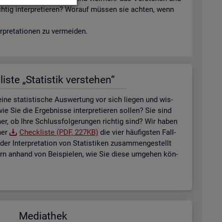
ich­tig in­ter­pre­tie­ren? Wor­auf müs­sen sie ach­ten, wenn
­pre­ta­tio­nen zu ver­mei­den.
is­te „Sta­tis­tik ver­ste­hen“
ne sta­tis­ti­sche Aus­wer­tung vor sich lie­gen und wis­
ie Sie die Er­geb­nis­se in­ter­pre­tie­ren sol­len? Sie sind
her, ob Ihre Schluss­fol­ge­run­gen rich­tig sind? Wir haben
ner
Check­lis­te (PDF, 227KB)
die vier häu­figs­ten Fall­
der In­ter­pre­ta­ti­on von Sta­tis­ti­ken zu­sam­men­ge­stellt
tern an­hand von Bei­spie­len, wie Sie diese um­ge­hen kön­
Me­dia­thek